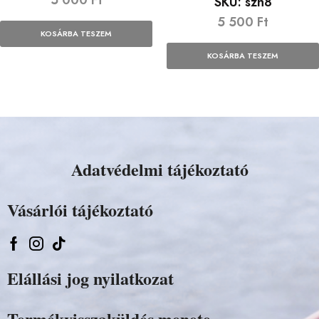
5 000
Ft
SKU:
szh8
5 500
Ft
KOSÁRBA TESZEM
KOSÁRBA TESZEM
Adatvédelmi tájékoztató
Vásárlói tájékoztató
Elállási jog nyilatkozat
Termékvisszaküldés menete