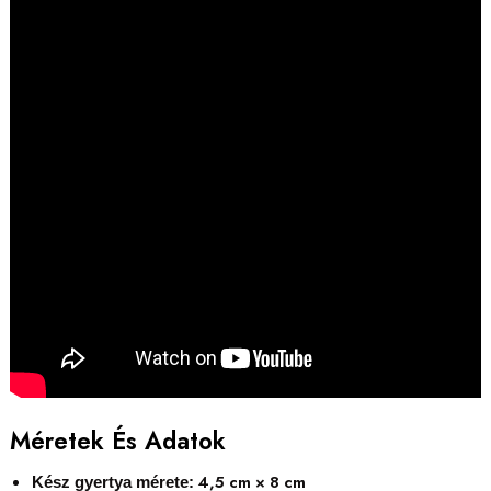
Méretek És Adatok
4,5 cm × 8 cm
Kész gyertya mérete: