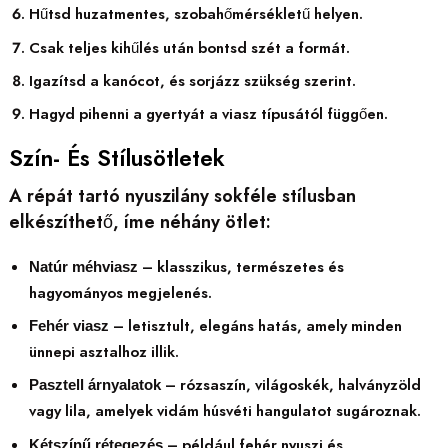
Hűtsd huzatmentes, szobahőmérsékletű helyen.
Csak teljes kihűlés után bontsd szét a formát.
Igazítsd a kanócot, és sorjázz szükség szerint.
Hagyd pihenni a gyertyát a viasz típusától függően.
Szín- És Stílusötletek
A répát tartó nyuszilány sokféle stílusban
elkészíthető, íme néhány ötlet:
– klasszikus, természetes és
Natúr méhviasz
hagyományos megjelenés.
– letisztult, elegáns hatás, amely minden
Fehér viasz
ünnepi asztalhoz illik.
– rózsaszín, világoskék, halványzöld
Pasztell árnyalatok
vagy lila, amelyek vidám húsvéti hangulatot sugároznak.
– például fehér nyuszi és
Kétszínű rétegezés