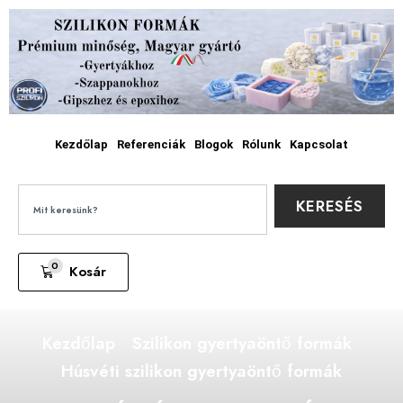
Kezdőlap
Referenciák
Blogok
Rólunk
Kapcsolat
KERESÉS
0
Kosár
Kezdőlap
Szilikon gyertyaöntő formák
Húsvéti szilikon gyertyaöntő formák