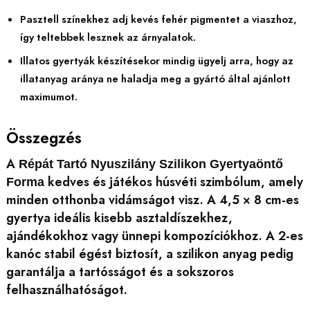
Pasztell színekhez adj kevés fehér pigmentet a viaszhoz,
így teltebbek lesznek az árnyalatok.
Illatos gyertyák készítésekor mindig ügyelj arra, hogy az
illatanyag aránya ne haladja meg a gyártó által ajánlott
maximumot.
Összegzés
A
Répát Tartó Nyuszilány Szilikon Gyertyaöntő
kedves és játékos húsvéti szimbólum, amely
Forma
minden otthonba vidámságot visz. A 4,5 × 8 cm-es
gyertya ideális kisebb asztaldíszekhez,
ajándékokhoz vagy ünnepi kompozíciókhoz. A 2-es
kanóc stabil égést biztosít, a szilikon anyag pedig
garantálja a tartósságot és a sokszoros
felhasználhatóságot.