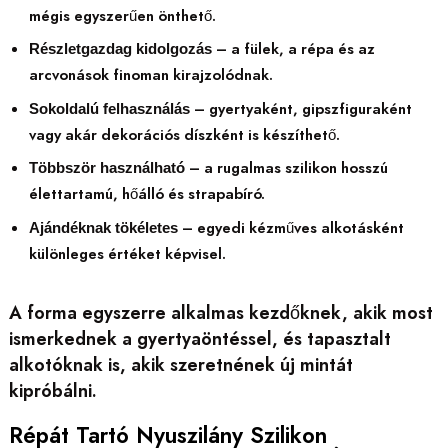
mégis egyszerűen önthető.
– a fülek, a répa és az
Részletgazdag kidolgozás
arcvonások finoman kirajzolódnak.
– gyertyaként, gipszfiguraként
Sokoldalú felhasználás
vagy akár dekorációs díszként is készíthető.
– a rugalmas szilikon hosszú
Többször használható
élettartamú, hőálló és strapabíró.
– egyedi kézműves alkotásként
Ajándéknak tökéletes
különleges értéket képvisel.
A forma egyszerre alkalmas kezdőknek, akik most
ismerkednek a gyertyaöntéssel, és tapasztalt
alkotóknak is, akik szeretnének új mintát
kipróbálni.
Répát Tartó Nyuszilány Szilikon