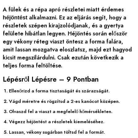
A fülek és a répa apró részletei miatt érdemes
alkalmazni. Ez az eljárás segít, hogy a
héjöntést
részletek szépen kirajzolódjanak, és a gyertya
felülete hibátlan legyen. Héjöntés során először
egy vékony réteg viaszt öntesz a forma falára,
amit lassan mozgatva eloszlatsz, majd ezt hagyod
kicsit megszilárdulni. Csak ezután következik a
teljes forma feltöltése.
Lépésről Lépésre – 9 Pontban
Ellenőrizd a forma tisztaságát és szárazságát.
Vágd méretre és rögzítsd a 2-es kanócot középen.
Olvaszd fel a viaszt a megfelelő hőmérsékleten.
Végezz héjöntést a részletek kiemeléséhez.
Lassan, vékony sugárban töltsd fel a formát.