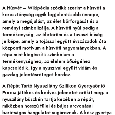
A
Húsvét – Wikipédia
szócikk szerint a húsvét a
kereszténység egyik legjelentősebb ünnepe,
amely a megújulást, az élet körforgását és a
reményt szimbolizálja. A húsvéti nyúl pedig a
termékenység, az életöröm és a tavaszi bőség
jelképe, amely a tojással együtt évszázadok óta
központi motívum a húsvéti hagyományokban. A
répa mint kiegészítő szimbólum a
termékenységhez, az élelem bőségéhez
kapcsolódik, így a nyuszival együtt vidám és
gazdag jelentésréteget hordoz.
A
Répát Tartó Nyuszilány Szilikon Gyertyaöntő
játékos és kedves jelenetet örökít meg: a
Forma
nyuszilány büszkén tartja kezében a répát,
miközben hosszú fülei és bájos arcvonásai
barátságos hangulatot sugároznak. A kész gyertya