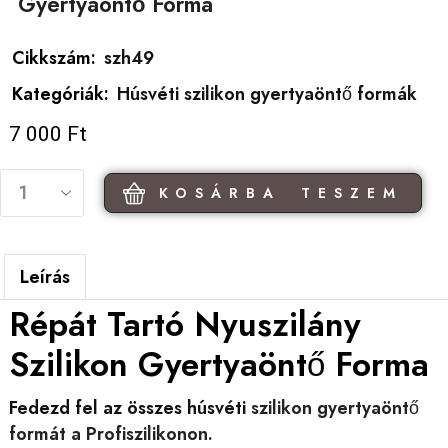
Gyertyaöntő Forma
Cikkszám:
szh49
Kategóriák:
Húsvéti szilikon gyertyaöntő formák
7 000
Ft
KOSÁRBA TESZEM
Leírás
Répát Tartó Nyuszilány
Szilikon Gyertyaöntő Forma
Fedezd fel az összes húsvéti
szilikon gyertyaöntő
formát a Profiszilikonon.