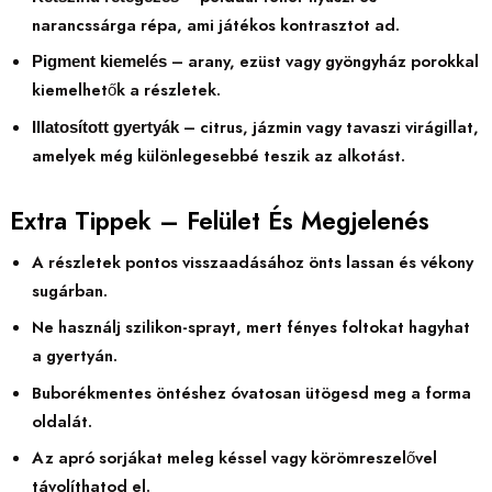
narancssárga répa, ami játékos kontrasztot ad.
– arany, ezüst vagy gyöngyház porokkal
Pigment kiemelés
kiemelhetők a részletek.
– citrus, jázmin vagy tavaszi virágillat,
Illatosított gyertyák
amelyek még különlegesebbé teszik az alkotást.
Extra Tippek – Felület És Megjelenés
A részletek pontos visszaadásához önts lassan és vékony
sugárban.
Ne használj szilikon-sprayt, mert fényes foltokat hagyhat
a gyertyán.
Buborékmentes öntéshez óvatosan ütögesd meg a forma
oldalát.
Az apró sorjákat meleg késsel vagy körömreszelővel
távolíthatod el.