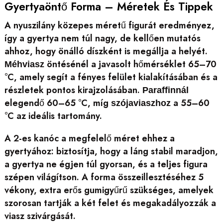
Gyertyaöntő Forma – Méretek És Tippek
A nyuszilány közepes méretű figurát eredményez,
így a gyertya nem túl nagy, de kellően mutatós
ahhoz, hogy önálló díszként is megállja a helyét.
öntésénél a javasolt hőmérséklet 65–70
Méhviasz
°C, amely segít a fényes felület kialakításában és a
részletek pontos kirajzolásában.
Paraffinnál
elegendő 60–65 °C, míg
a 55–60
szójaviaszhoz
°C az ideális tartomány.
A 2-es kanóc a megfelelő méret ehhez a
gyertyához: biztosítja, hogy a láng stabil maradjon,
a gyertya ne égjen túl gyorsan, és a teljes figura
szépen világítson. A forma összeillesztéséhez 5
vékony, extra erős gumigyűrű szükséges, amelyek
szorosan tartják a két felet és megakadályozzák a
viasz szivárgását.