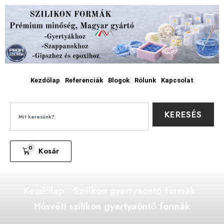
Kezdőlap
Referenciák
Blogok
Rólunk
Kapcsolat
KERESÉS
0
Kosár
Kezdőlap
Szilikon gyertyaöntő formák
Húsvéti szilikon gyertyaöntő formák