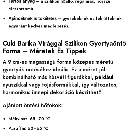
– a szilikon hőálló, rugalmas, hosszú
Tartós anyag
élettartamú.
– gyerekeknek és felnőtteknek
Ajándéknak is tökéletes
egyaránt kedves meglepetés.
Cuki Barika Virággal Szilikon Gyertyaöntő
Forma – Méretek És Tippek
A 9 cm-es magasságú forma közepes méretű
gyertyák öntéséhez ideális. Ez a méret jól
kombinálható más húsvéti figurákkal, például
nyuszikkal vagy tojásformákkal, így változatos,
harmonikus ünnepi dekoráció készíthető.
Ajánlott öntési hőfokok:
Méhviasz: 65–70 °C
Paraffin: 60–65 °C