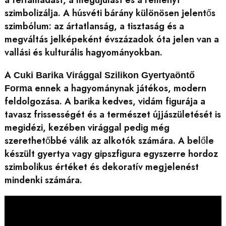
a feltámadást, a megújulást és a reményt
szimbolizálja. A húsvéti bárány különösen jelentős
szimbólum: az ártatlanság, a tisztaság és a
megváltás jelképeként évszázadok óta jelen van a
vallási és kulturális hagyományokban.
A
Cuki Barika Virággal Szilikon Gyertyaöntő
ennek a hagyománynak játékos, modern
Forma
feldolgozása. A barika kedves, vidám figurája a
tavasz frissességét és a természet újjászületését is
megidézi, kezében virággal pedig még
szerethetőbbé válik az alkotók számára. A belőle
készült gyertya vagy gipszfigura egyszerre hordoz
szimbolikus értéket és dekoratív megjelenést
mindenki számára.