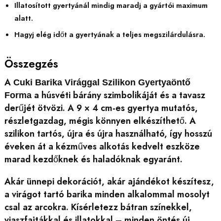
Illatosított gyertyánál mindig maradj a gyártói maximum
alatt.
Hagyj elég időt a gyertyának a teljes megszilárdulásra.
Összegzés
A
Cuki Barika Virággal Szilikon Gyertyaöntő
a húsvéti bárány szimbolikáját és a tavasz
Forma
derűjét ötvözi. A 9 × 4 cm-es gyertya mutatós,
részletgazdag, mégis könnyen elkészíthető. A
szilikon tartós, újra és újra használható, így hosszú
éveken át a kézműves alkotás kedvelt eszköze
marad kezdőknek és haladóknak egyaránt.
Akár ünnepi dekorációt, akár ajándékot készítesz,
a virágot tartó barika minden alkalommal mosolyt
csal az arcokra. Kísérletezz bátran színekkel,
viaszfajtákkal és illatokkal – minden öntés új