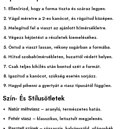
Ellenőrizd, hogy a forma tiszta és száraz legyen.
Vágd méretre a 2-es kanócot, és rögzítsd középen.
Melegítsd fel a viaszt az ajánlott hőmérsékletre.
Végezz héjöntést a részletek kiemeléséhez.
Öntsd a viaszt lassan, vékony sugárban a formába.
Hűtsd szobahőmérsékleten, huzattól védett helyen.
Csak teljes kihűlés után bontsd szét a formát.
Igazítsd a kanócot, szükség esetén sorjázz.
Hagyd pihenni a gyertyát a viasz típusától függően.
Szín- És Stílusötletek
– aranyló, természetes hatás.
Natúr méhviasz
– klasszikus, letisztult megjelenés.
Fehér viasz
– rózsaszín, halványzöld, világoskék,
Pasztell színek