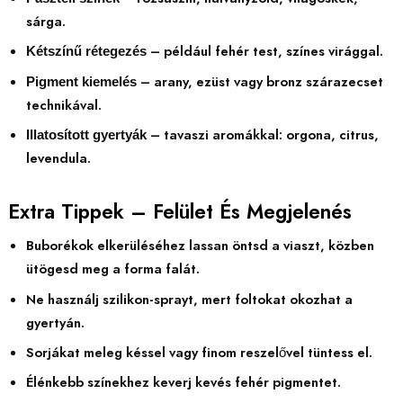
sárga.
– például fehér test, színes virággal.
Kétszínű rétegezés
– arany, ezüst vagy bronz szárazecset
Pigment kiemelés
technikával.
– tavaszi aromákkal: orgona, citrus,
Illatosított gyertyák
levendula.
Extra Tippek – Felület És Megjelenés
Buborékok elkerüléséhez lassan öntsd a viaszt, közben
ütögesd meg a forma falát.
Ne használj szilikon-sprayt, mert foltokat okozhat a
gyertyán.
Sorjákat meleg késsel vagy finom reszelővel tüntess el.
Élénkebb színekhez keverj kevés fehér pigmentet.