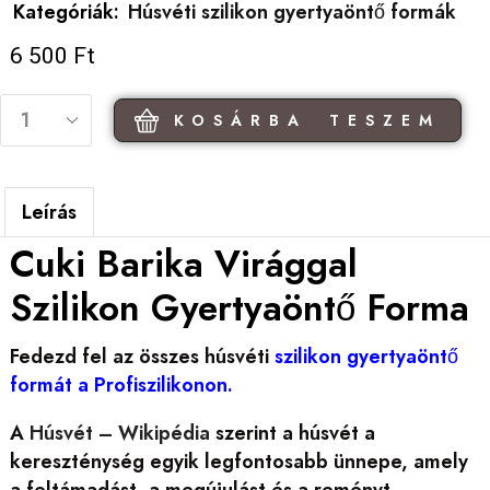
Kategóriák:
Húsvéti szilikon gyertyaöntő formák
6 500
Ft
KOSÁRBA TESZEM
Leírás
Cuki Barika Virággal
Szilikon Gyertyaöntő Forma
Fedezd fel az összes húsvéti
szilikon gyertyaöntő
formát a Profiszilikonon.
A
Húsvét – Wikipédia
szerint a húsvét a
kereszténység egyik legfontosabb ünnepe, amely