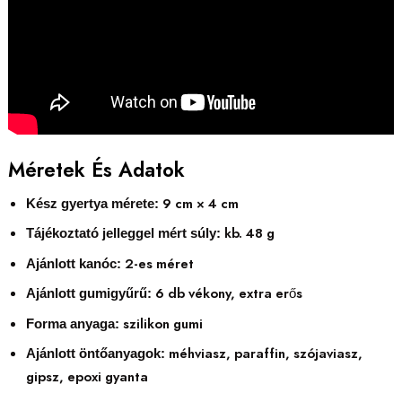
Méretek És Adatok
9 cm × 4 cm
Kész gyertya mérete:
kb. 48 g
Tájékoztató jelleggel mért súly:
2-es méret
Ajánlott kanóc:
6 db vékony, extra erős
Ajánlott gumigyűrű:
szilikon gumi
Forma anyaga:
méhviasz, paraffin, szójaviasz,
Ajánlott öntőanyagok:
gipsz, epoxi gyanta