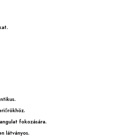
kat.
ntikus.
eriőrökhöz.
hangulat fokozására.
en látványos.