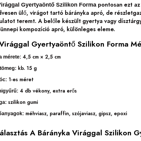
pontosan ezt az 
irággal Gyertyaöntő Szilikon Forma
vesen ülő, virágot tartó bárányka apró, de részletg
latot teremt. A belőle készült gyertya vagy dísztárg
ünnepi kompozíció apró, különleges eleme.
Virággal Gyertyaöntő Szilikon Forma M
4,5 cm × 2,5 cm
a mérete:
kb. 15 g
 tömeg:
1-es méret
óc:
4 db vékony, extra erős
migyűrű:
szilikon gumi
ga:
méhviasz, paraffin, szójaviasz, gipsz, epoxi
tőanyagok:
Választás A Bárányka Virággal Szilikon 