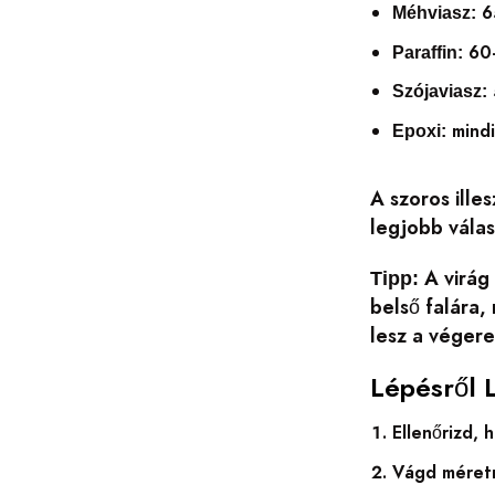
6
Méhviasz:
60
Paraffin:
Szójaviasz:
mindi
Epoxi:
A szoros ille
legjobb válas
A virág
Tipp:
belső falára,
lesz a véger
Lépésről 
Ellenőrizd, 
Vágd méretr