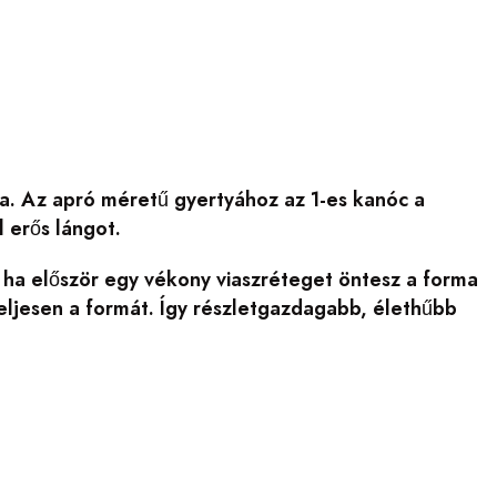
tja. Az apró méretű gyertyához az 1-es kanóc a
l erős lángot.
 ha először egy vékony viaszréteget öntesz a forma
teljesen a formát. Így részletgazdagabb, élethűbb