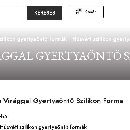
0
Kosár
KERESÉS
zilikon gyertyaöntő formák
Húsvéti szilikon gyert
ÁGGAL GYERTYAÖNTŐ S
 Virággal Gyertyaöntő Szilikon Forma
zh5
Húsvéti szilikon gyertyaöntő formák