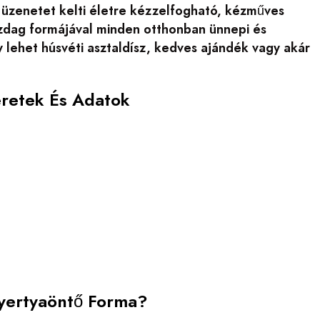
üzenetet kelti életre kézzelfogható, kézműves
azdag formájával minden otthonban ünnepi és
y lehet húsvéti asztaldísz, kedves ajándék vagy akár
éretek És Adatok
Gyertyaöntő Forma?