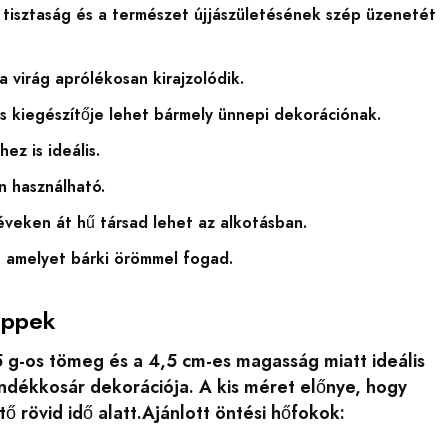
a tisztaság és a természet újjászületésének szép üzenetét
a virág aprólékosan kirajzolódik.
s kiegészítője lehet bármely ünnepi dekorációnak.
ez is ideális.
 használható.
 éveken át hű társad lehet az alkotásban.
, amelyet bárki örömmel fogad.
ippek
5 g-os tömeg és a 4,5 cm-es magasság miatt ideális
ndékkosár dekorációja. A kis méret előnye, hogy
ő rövid idő alatt.Ajánlott öntési hőfokok: