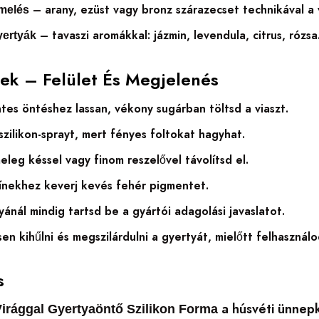
– arany, ezüst vagy bronz szárazecset technikával a 
melés
– tavaszi aromákkal: jázmin, levendula, citrus, rózsa
gyertyák
pek – Felület És Megjelenés
es öntéshez lassan, vékony sugárban töltsd a viaszt.
szilikon-sprayt, mert fényes foltokat hagyhat.
eleg késsel vagy finom reszelővel távolítsd el.
ínekhez keverj kevés fehér pigmentet.
tyánál mindig tartsd be a gyártói adagolási javaslatot.
en kihűlni és megszilárdulni a gyertyát, mielőtt felhasználo
s
a húsvéti ünnep
irággal Gyertyaöntő Szilikon Forma