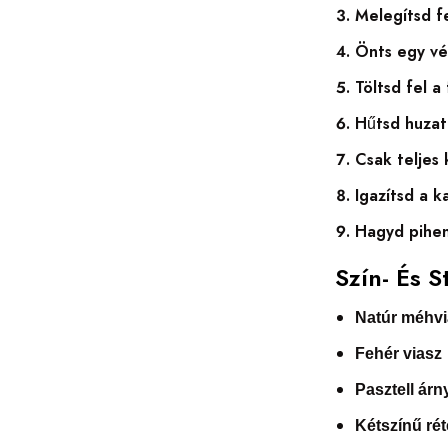
Melegítsd fe
Önts egy vé
Töltsd fel 
Hűtsd huzat
Csak teljes 
Igazítsd a k
Hagyd pihenn
Szín- És S
Natúr méhvi
Fehér viasz
Pasztell árn
Kétszínű ré