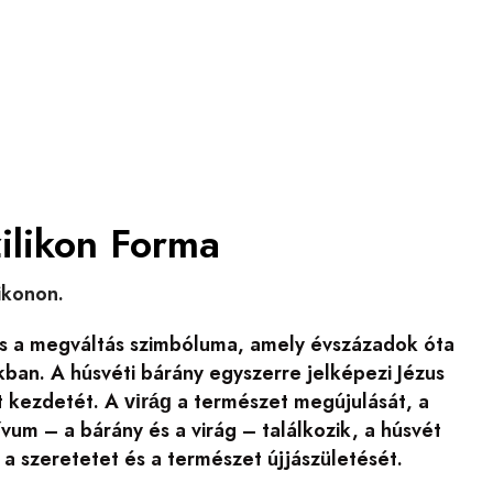
ilikon Forma
likonon.
g és a megváltás szimbóluma, amely évszázadok óta
kban. A húsvéti bárány egyszerre jelképezi Jézus
et kezdetét. A
a természet megújulását, a
virág
um – a bárány és a virág – találkozik, a húsvét
 a szeretetet és a természet újjászületését.