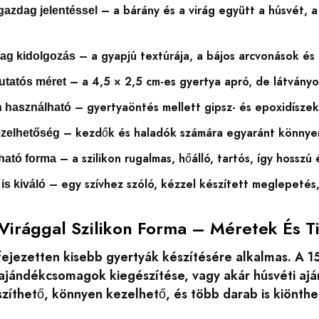
– a bárány és a virág együtt a húsvét, 
azdag jelentéssel
– a gyapjú textúrája, a bájos arcvonások és 
ag kidolgozás
– a 4,5 × 2,5 cm-es gyertya apró, de látványo
utatós méret
– gyertyaöntés mellett gipsz- és epoxidíszekh
 használható
– kezdők és haladók számára egyaránt könnyen
zelhetőség
– a szilikon rugalmas, hőálló, tartós, így hosszú
ható forma
– egy szívhez szóló, kézzel készített meglepetés
is kiváló
Virággal Szilikon Forma – Méretek És T
fejezetten kisebb gyertyák készítésére alkalmas. A 1
 ajándékcsomagok kiegészítése, vagy akár húsvéti ajá
zíthető, könnyen kezelhető, és több darab is kiönthet