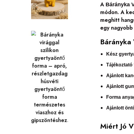
A
Bárányka V
módon. A ked
meghitt hangu
egy nagyobb 
Bárányka 
Kész gyerty
Tájékoztató
Ajánlott kan
Ajánlott gu
Forma anya
Ajánlott ön
Miért Jó 