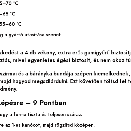
5–70 °C
–65 °C
55–60 °C
g a gyártó utasítása szerint
szkedést a 4 db vékony, extra erős gumigyűrű biztosí
ztás, mivel egyenletes égést biztosít, és nem okoz tú
 szirmai és a bárányka bundája szépen kiemelkednek,
 majd hagyod megszilárdulni. Ezt követően töltsd fel 
edmény.
Lépésre – 9 Pontban
hogy a forma tiszta és teljesen száraz.
e az 1-es kanócot, majd rögzítsd középen.