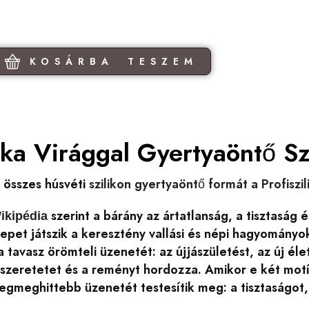
KOSÁRBA TESZEM
ka Virággal Gyertyaöntő Sz
 összes húsvéti
szilikon gyertyaöntő formát a Profiszi
szerint a bárány az ártatlanság, a tisztasá
ikipédia
epet játszik a keresztény vallási és népi hagyományo
a tavasz örömteli üzenetét: az újjászületést, az új él
szeretetet és a reményt hordozza. Amikor e két motív
egmeghittebb üzenetét testesítik meg: a tisztaságot,