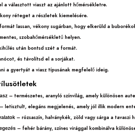
l a választott viaszt az ajánlott hőmérsékletre.
kony réteget a részletek kiemelésére.
a formát lassan, vékony sugárban, hogy elkerüld a buboréko
mentes, szobahőmérsékletű helyen.
kihűlés után bontsd szét a formát.
anócot, és távolítsd el a sorjákat.
i a gyertyát a viasz típusának megfelelő ideig.
tílusötletek
– természetes, aranyló színvilág, amely különösen aute
asz
– letisztult, elegáns megjelenés, amely jól illik modern ent
– rózsaszín, halványkék, zöld vagy sárga a tavaszi 
yalatok
– fehér bárány, színes virággal kombinálva különös
tegezés