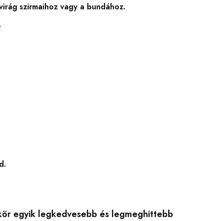
virág szirmaihoz vagy a bundához.
.
d.
kör egyik legkedvesebb és legmeghittebb