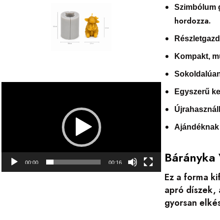
Szimbólum g
hordozza.
Részletgazd
Kompakt, m
Sokoldalúan
Videólejátszó
Egyszerű ke
Újrahasznál
Ajándéknak 
Bárányka 
00:00
00:16
Ez a forma ki
apró díszek,
gyorsan elkés