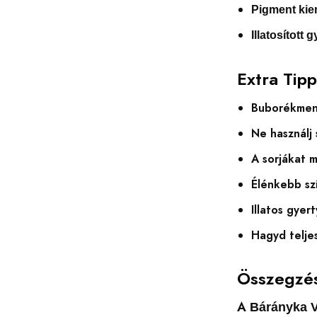
Pigment kie
Illatosított 
Extra Tip
Buborékment
Ne használj 
A sorjákat m
Élénkebb sz
Illatos gyer
Hagyd teljes
Összegzé
A
Bárányka V