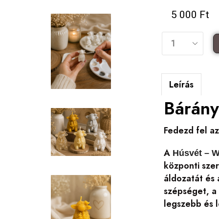
5 000
Ft
Leírás
Bárány
Fedezd fel az
A
Húsvét – W
központi szer
áldozatát és 
szépséget, a 
legszebb és l