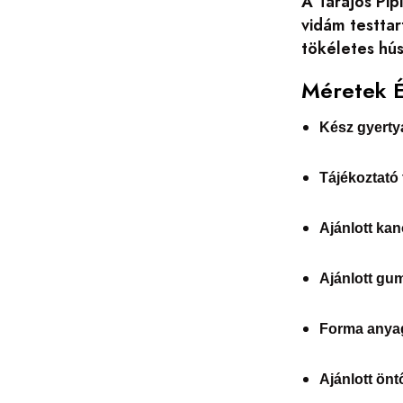
A Tarajos Pip
vidám testtar
tökéletes hús
Méretek 
Kész gyerty
Tájékoztató
Ajánlott kan
Ajánlott gu
Forma anya
Ajánlott ön