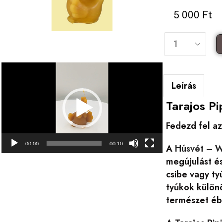
5 000
Ft
Videólejátszó
Leírás
Tarajos P
Fedezd fel az
00:00
00:10
A
Húsvét – W
megújulást és
csibe vagy ty
tyúkok különö
természet éb