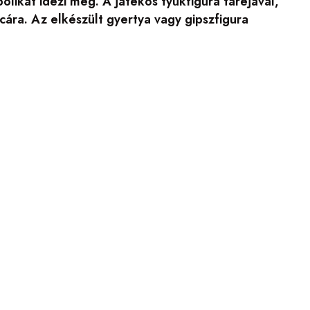
likát idézi meg. A játékos tyúkfigura taréjával,
cára. Az elkészült gyertya vagy gipszfigura