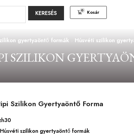
0
Kosár
KERESÉS
zilikon gyertyaöntő formák
Húsvéti szilikon gyert
IPI SZILIKON GYERTYA
Pipi Szilikon Gyertyaöntő Forma
zh30
Húsvéti szilikon gyertyaöntő formák