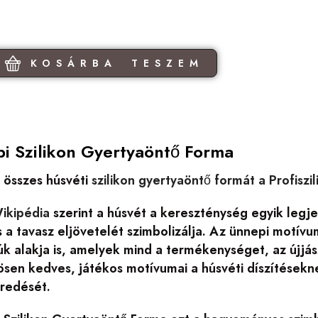
KOSÁRBA TESZEM
ipi Szilikon Gyertyaöntő Forma
 összes húsvéti
szilikon gyertyaöntő formát a Profiszi
ikipédia
szerint a húsvét a kereszténység egyik legj
 a tavasz eljövetelét szimbolizálja. Az ünnepi motívum
úk alakja is, amelyek mind a termékenységet, az újjás
sen kedves, játékos motívumai a húsvéti díszítésekne
redését.