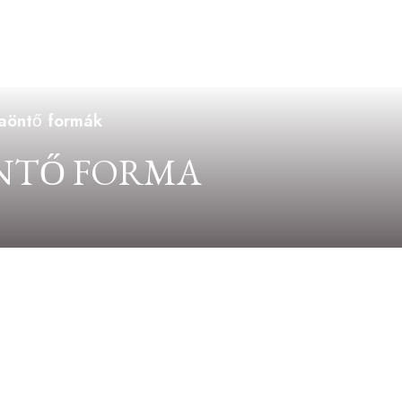
yaöntő formák
ÖNTŐ FORMA