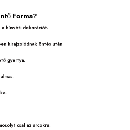
aöntő Forma?
 a húsvéti dekorációt.
pen kirajzolódnak öntés után.
ető gyertya.
kalmas.
ka.
osolyt csal az arcokra.