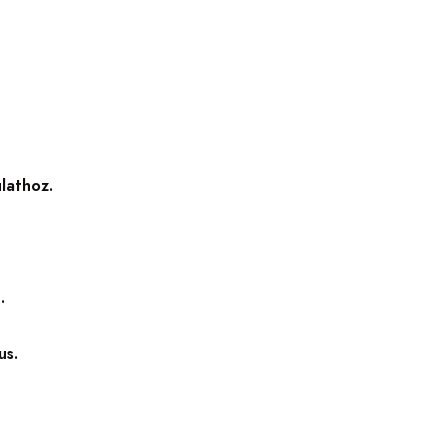
lathoz.
.
us.