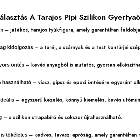
Választás A Tarajos Pipi Szilikon Gyerty
– játékos, tarajos tyúkfigura, amely garantáltan feldobja
gn
– a taréj, a szárnyak és a test kontúrjai szé
ag kidolgozás
– kevés anyagból is mutatós, gyorsan elkészíth
gyors öntés
– viasz, gipsz és epoxi öntésére egyaránt al
 használható
– egyszerű kezelés, könnyű kiemelés, kevés utómun
deális
– a szilikon strapabíró és sokszor újrahasználható.
g
– kedves, tavaszi apróság, amely garantáltan m
is tökéletes