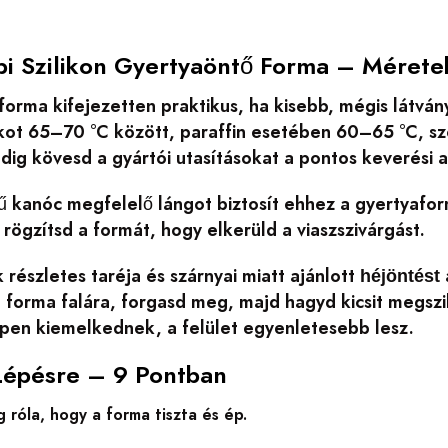
ipi Szilikon Gyertyaöntő Forma – Mérete
orma kifejezetten praktikus, ha kisebb, mégis látván
kot 65–70 °C között, paraffin esetében 60–65 °C, szó
ig kövesd a gyártói utasításokat a pontos keverési a
ű kanóc megfelelő lángot biztosít ehhez a gyertyafor
rögzítsd a formát, hogy elkerüld a viaszszivárgást.
k részletes taréja és szárnyai miatt ajánlott
héjöntést
a forma falára, forgasd meg, majd hagyd kicsit megszil
épen kiemelkednek, a felület egyenletesebb lesz.
Lépésre – 9 Pontban
róla, hogy a forma tiszta és ép.