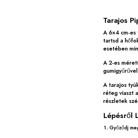
Tarajos P
A 6×4 cm-es f
tartsd a hőfo
esetében mind
A 2-es méret
gumigyűrűvel 
A tarajos tyú
réteg viaszt 
részletek sz
Lépésről 
Győződj meg 