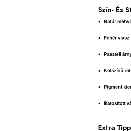
Szín- És S
Natúr méhvi
Fehér viasz
Pasztell árn
Kétszínű ré
Pigment kie
Illatosított v
Extra Tip