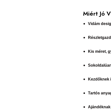
Miért Jó 
Vidám desi
Részletgazd
Kis méret, 
Sokoldalúan
Kezdőknek i
Tartós anya
Ajándéknak 