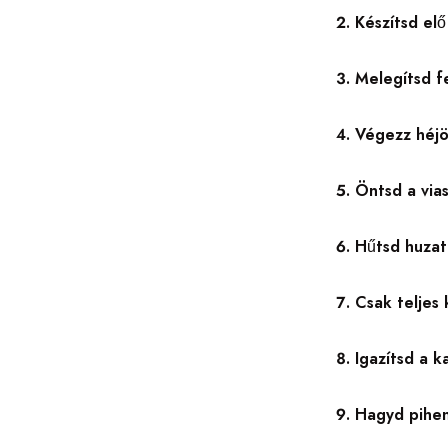
Készítsd el
Melegítsd fe
Végezz héjö
Öntsd a via
Hűtsd huzat
Csak teljes 
Igazítsd a k
Hagyd pihen