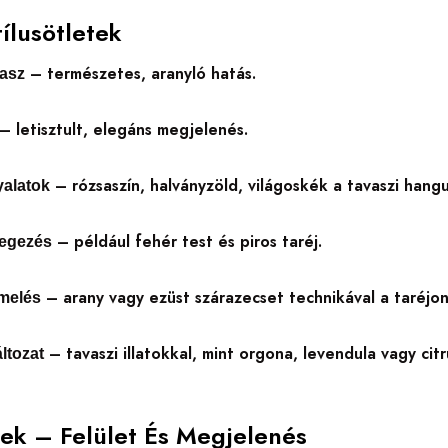
tílusötletek
– természetes, aranyló hatás.
asz
– letisztult, elegáns megjelenés.
– rózsaszín, halványzöld, világoskék a tavaszi hangu
yalatok
– például fehér test és piros taréj.
tegezés
– arany vagy ezüst szárazecset technikával a taréjon
melés
– tavaszi illatokkal, mint orgona, levendula vagy citr
áltozat
pek – Felület És Megjelenés