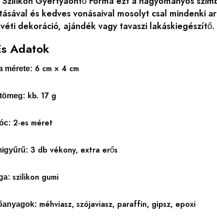
i Szilikon Gyertyaöntő Forma ezt a hagyományos szimbo
tásával és kedves vonásaival mosolyt csal mindenki ar
véti dekoráció, ajándék vagy tavaszi lakáskiegészítő.
És Adatok
6 cm × 4 cm
a mérete:
kb. 17 g
 tömeg:
2-es méret
óc:
3 db vékony, extra erős
migyűrű:
szilikon gumi
ga:
méhviasz, szójaviasz, paraffin, gipsz, epoxi
tőanyagok: