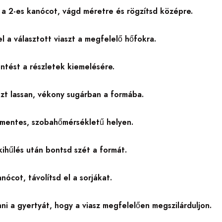
ő a 2-es kanócot, vágd méretre és rögzítsd középre.
l a választott viaszt a megfelelő hőfokra.
ntést a részletek kiemelésére.
szt lassan, vékony sugárban a formába.
mentes, szobahőmérsékletű helyen.
kihűlés után bontsd szét a formát.
anócot, távolítsd el a sorjákat.
ni a gyertyát, hogy a viasz megfelelően megszilárduljon.