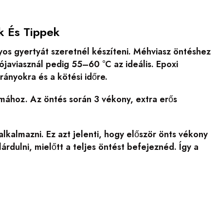
k És Tippek
yos gyertyát szeretnél készíteni. Méhviasz öntéshez
javiasznál pedig 55–60 °C az ideális. Epoxi
rányokra és a kötési időre.
mához. Az öntés során 3 vékony, extra erős
alkalmazni. Ez azt jelenti, hogy először önts vékony
árdulni, mielőtt a teljes öntést befejeznéd. Így a