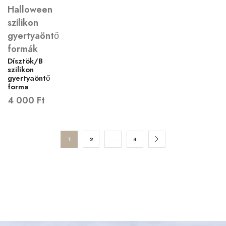
Halloween
szilikon
gyertyaöntő
formák
Dísztök/B
szilikon
gyertyaöntő
forma
4 000
Ft
1
2
…
4