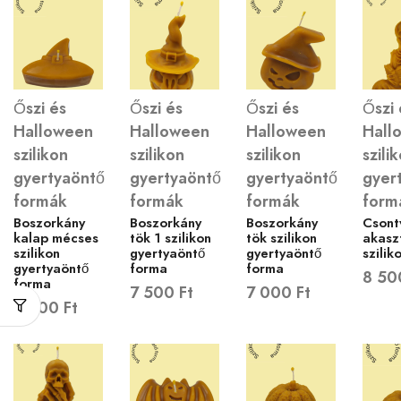
Őszi és
Őszi és
Őszi és
Őszi 
Halloween
Halloween
Halloween
Hall
szilikon
szilikon
szilikon
szili
gyertyaöntő
gyertyaöntő
gyertyaöntő
gyer
formák
formák
formák
form
Boszorkány
Boszorkány
Boszorkány
Csont
kalap mécses
tök 1 szilikon
tök szilikon
akasz
szilikon
gyertyaöntő
gyertyaöntő
szilik
gyertyaöntő
forma
forma
8 5
forma
7 500
Ft
7 000
Ft
6 500
Ft