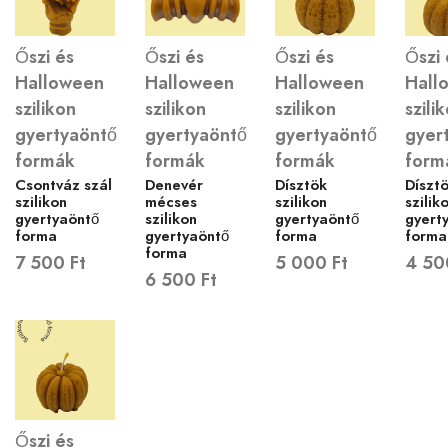
Őszi és
Őszi és
Őszi és
Őszi 
Halloween
Halloween
Halloween
Hall
szilikon
szilikon
szilikon
szili
gyertyaöntő
gyertyaöntő
gyertyaöntő
gyer
formák
formák
formák
form
Csontváz szál
Denevér
Dísztök
Díszt
szilikon
mécses
szilikon
szilik
gyertyaöntő
szilikon
gyertyaöntő
gyert
forma
gyertyaöntő
forma
forma
forma
7 500
Ft
5 000
Ft
4 5
6 500
Ft
Őszi és