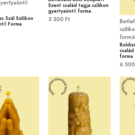
gyertyaöntő
Szent család tagja szilikon
gyertyaöntő forma
s Szál Szilikon
5 500
Ft
Betleh
ntő Forma
szilik
formá
Boldiz
család
forma
6 50