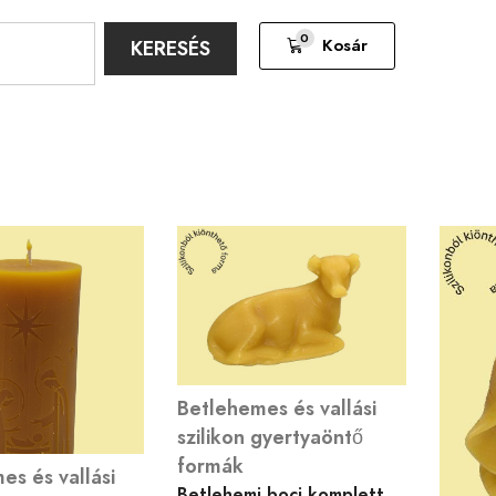
0
Kosár
KERESÉS
Betlehemes és vallási
szilikon gyertyaöntő
formák
es és vallási
Betlehemi boci komplett