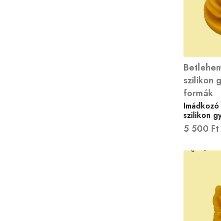
Betlehem
szilikon 
formák
Imádkozó 
szilikon 
5 500
Ft