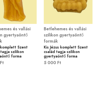
emes és vallási
Betlehemes és vallási
on gyertyaöntő
szilikon gyertyaöntő
k
formák
 komplett Szent
Kis Jézus komplett Szent
tagja szilikon
család tagja szilikon
aöntő forma
gyertyaöntő forma
Ft
5 000
Ft