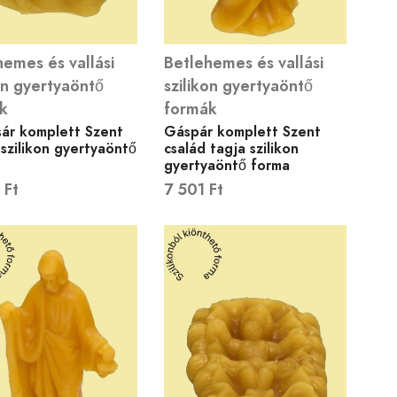
emes és vallási
Betlehemes és vallási
on gyertyaöntő
szilikon gyertyaöntő
k
formák
sár komplett Szent
Gáspár komplett Szent
 szilikon gyertyaöntő
család tagja szilikon
gyertyaöntő forma
0
Ft
7 501
Ft