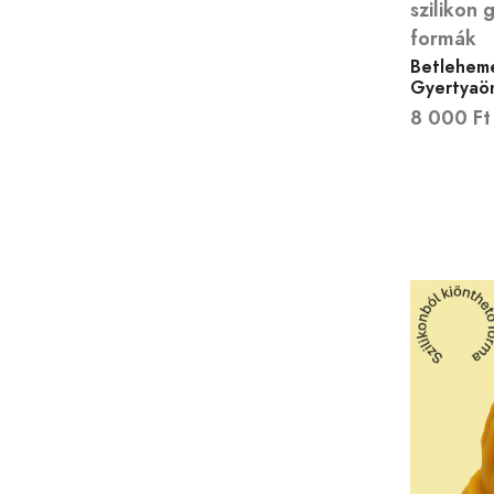
szilikon 
formák
Betleheme
Gyertyaö
8 000
Ft