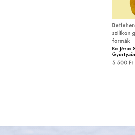
Betlehem
szilikon 
formák
Kis Jézus 
Gyertyaö
5 500
Ft