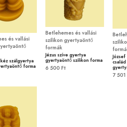
Betlehemes és vallási
Betleh
es és vallási
szilikon gyertyaöntő
szilik
gyertyaöntő
formák
formá
Jézus szíve gyertya
József
gyertyaöntő szilikon forma
kéz szálgyertya
család 
gyertyaöntő forma
gyerty
6 500
Ft
7 501