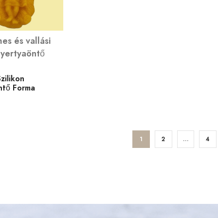
es és vallási
gyertyaöntő
Szilikon
ntő Forma
1
2
…
4