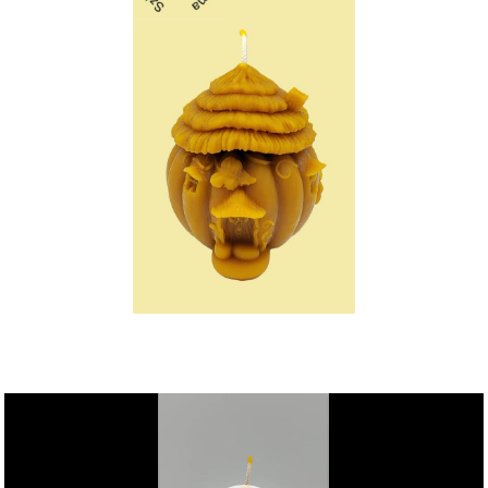
Videólejátszó