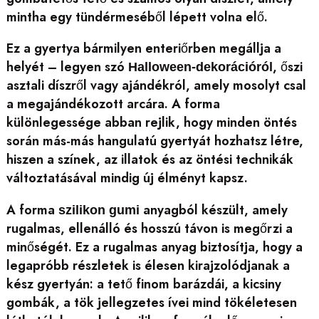
mintha egy tündérmeséből lépett volna elő.
Ez a gyertya bármilyen enteriőrben megállja a
helyét – legyen szó
, őszi
Halloween-dekorációról
asztali díszről vagy ajándékról, amely mosolyt csal
a megajándékozott arcára. A forma
különlegessége abban rejlik, hogy minden öntés
során más-más hangulatú gyertyát hozhatsz létre,
hiszen a színek, az illatok és az öntési technikák
változtatásával mindig új élményt kapsz.
A forma
anyagból készült, amely
szilikon gumi
rugalmas, ellenálló és hosszú távon is megőrzi a
minőségét. Ez a rugalmas anyag biztosítja, hogy a
legapróbb részletek is élesen kirajzolódjanak a
kész gyertyán: a tető finom barázdái, a kicsiny
gombák, a tök jellegzetes ívei mind tökéletesen