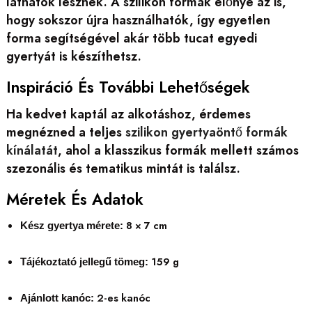
láthatók lesznek. A szilikon formák előnye az is,
hogy sokszor újra használhatók, így egyetlen
forma segítségével akár több tucat egyedi
gyertyát is készíthetsz.
Inspiráció És További Lehetőségek
Ha kedvet kaptál az alkotáshoz, érdemes
megnézned a teljes
szilikon gyertyaöntő formák
kínálatát
, ahol a klasszikus formák mellett számos
szezonális és tematikus mintát is találsz.
Méretek És Adatok
8 × 7 cm
Kész gyertya mérete:
159 g
Tájékoztató jellegű tömeg:
2-es kanóc
Ajánlott kanóc: