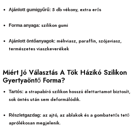
5 db vékony, extra erős
Ajánlott gumigyűrű:
szilikon gumi
Forma anyaga:
méhviasz, paraffin, szójaviasz,
Ajánlott öntőanyagok:
természetes viaszkeverékek
Miért Jó Választás A Tök Házikó Szilikon
Gyertyaöntő Forma?
a strapabíró szilikon hosszú élettartamot biztosít,
Tartós:
sok öntés után sem deformálódik.
az ajtó, az ablakok és a gombatetős tető
Részletgazdag:
aprólékosan megjelenik.