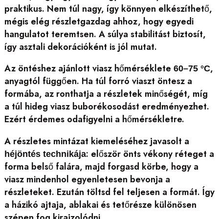
praktikus. Nem túl nagy, így könnyen elkészíthető,
mégis elég részletgazdag ahhoz, hogy egyedi
hangulatot teremtsen. A súlya stabilitást biztosít,
így asztali dekorációként is jól mutat.
Az öntéshez ajánlott viasz hőmérséklete
,
60–75 °C
anyagtól függően. Ha túl forró viaszt öntesz a
formába, az ronthatja a részletek minőségét, míg
a túl hideg viasz buborékosodást eredményezhet.
Ezért érdemes odafigyelni a hőmérsékletre.
A részletes mintázat kiemeléséhez javasolt a
: először önts vékony réteget a
héjöntés technikája
forma belső falára, majd forgasd körbe, hogy a
viasz mindenhol egyenletesen bevonja a
részleteket. Ezután töltsd fel teljesen a formát. Így
a házikó ajtaja, ablakai és tetőrésze különösen
szépen fog kirajzolódni.