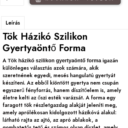
Leírás
Tök Házikó Szilikon
Gyertyaöntő Forma
A
igazán
Tök
házikó szilikon gyertyaöntő forma
különleges választás azok számára, akik
szeretnének egyedi, mesés hangulatú gyertyát
készíteni. Az ebből kiöntött gyertya nem csupán
egyszerű fényforrás, hanem díszítőelem is, amely
életre kelti az őszi esték varázsát. A forma egy
faragott tök részletgazdag alakját jeleníti meg,
amely aprólékosan kidolgozott házikóvá alakul:
látható rajta az ajtó, az apró ablakok, a
gombatetős tető és számos olyan díszlet, amely