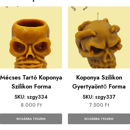
Mécses Tartó Koponya
Koponya Szilikon
Szilikon Forma
Gyertyaöntő Forma
SKU:
szgy334
SKU:
szgy337
8 000
Ft
7 500
Ft
KOSÁRBA TESZEM
KOSÁRBA TESZEM