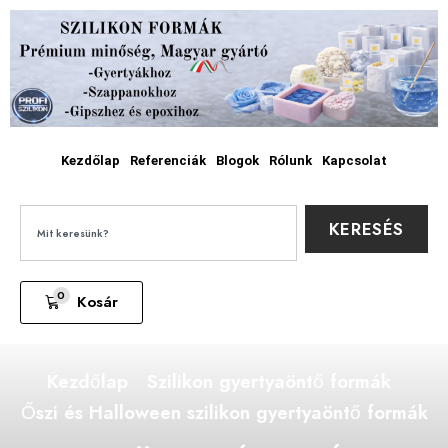
Kezdőlap
Referenciák
Blogok
Rólunk
Kapcsolat
KERESÉS
0
Kosár
Kezdőlap
Szilikon gyertyaöntő formák
Őszi és Halloween szilikon gyertyaöntő formák