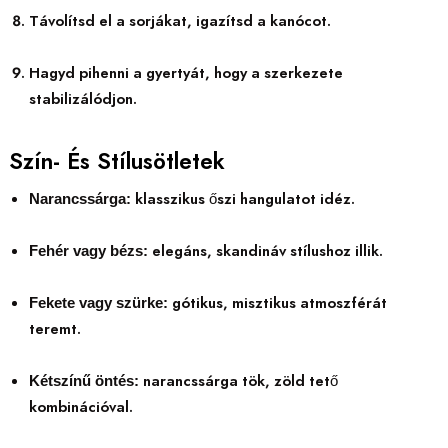
Távolítsd el a sorjákat, igazítsd a kanócot.
Hagyd pihenni a gyertyát, hogy a szerkezete
stabilizálódjon.
Szín- És Stílusötletek
klasszikus őszi hangulatot idéz.
Narancssárga:
elegáns, skandináv stílushoz illik.
Fehér vagy bézs:
gótikus, misztikus atmoszférát
Fekete vagy szürke:
teremt.
narancssárga tök, zöld tető
Kétszínű öntés:
kombinációval.