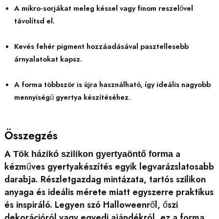
A mikro-sorjákat meleg késsel vagy finom reszelővel
távolítsd el.
Kevés fehér pigment hozzáadásával pasztellesebb
árnyalatokat kapsz.
A forma többször is újra használható, így ideális nagyobb
mennyiségű gyertya készítéséhez.
Összegzés
A
a
Tök házikó szilikon gyertyaöntő forma
kézműves gyertyakészítés egyik legvarázslatosabb
darabja. Részletgazdag mintázata, tartós szilikon
anyaga és ideális mérete miatt egyszerre praktikus
és inspiráló. Legyen szó Halloweenről, őszi
dekorációról vagy egyedi ajándékról, ez a forma