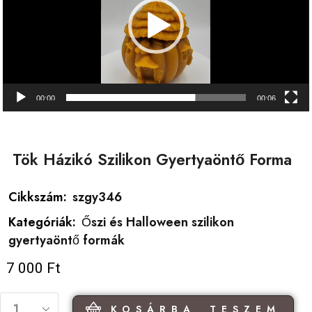
00:00
00:06
Tök Házikó Szilikon Gyertyaöntő Forma
Cikkszám:
szgy346
Kategóriák:
Őszi és Halloween szilikon
gyertyaöntő formák
7 000
Ft
KOSÁRBA TESZEM