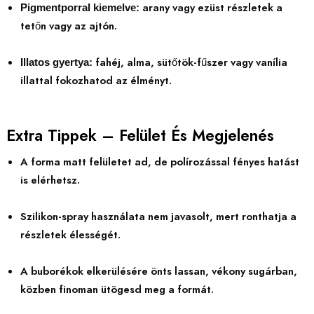
arany vagy ezüst részletek a
Pigmentporral kiemelve:
tetőn vagy az ajtón.
fahéj, alma, sütőtök-fűszer vagy vanília
Illatos gyertya:
illattal fokozhatod az élményt.
Extra Tippek – Felület És Megjelenés
A forma matt felületet ad, de polírozással fényes hatást
is elérhetsz.
Szilikon-spray használata nem javasolt, mert ronthatja a
részletek élességét.
A buborékok elkerülésére önts lassan, vékony sugárban,
közben finoman ütögesd meg a formát.