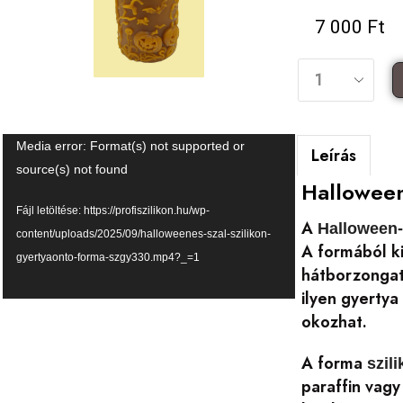
7 000
Ft
Videólejátszó
Media error: Format(s) not supported or
Leírás
source(s) not found
Halloween
Fájl letöltése: https://profiszilikon.hu/wp-
A
Halloween
content/uploads/2025/09/halloweenes-szal-szilikon-
A formából k
gyertyaonto-forma-szgy330.mp4?_=1
hátborzongat
ilyen gyertya
okozhat.
A forma
szil
paraffin vagy