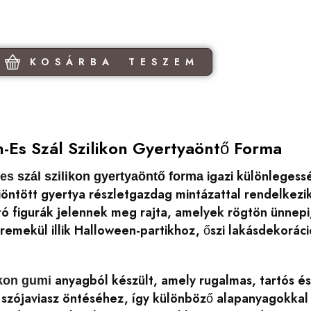
KOSÁRBA TESZEM
-Es Szál Szilikon Gyertyaöntő Forma
igazi különlegess
-es
szál szilikon gyertyaöntő forma
iöntött gyertya részletgazdag mintázattal rendelkez
ó figurák jelennek meg rajta, amelyek rögtön ünnepi,
 remekül illik Halloween-partikhoz, őszi lakásdekorá
anyagból készült, amely rugalmas, tartós és
ikon gumi
 szójaviasz öntéséhez, így különböző alapanyagokkal 