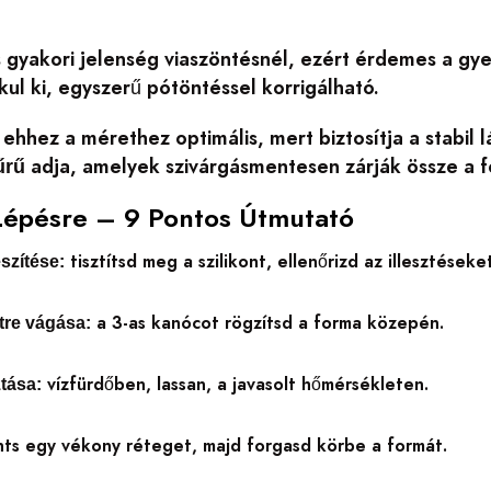
gyakori jelenség viaszöntésnél, ezért érdemes a gyer
ul ki, egyszerű pótöntéssel korrigálható.
ehhez a mérethez optimális, mert biztosítja a stabil 
adja, amelyek szivárgásmentesen zárják össze a f
űrű
Lépésre – 9 Pontos Útmutató
tisztítsd meg a szilikont, ellenőrizd az illesztéseke
szítése:
a 3-as kanócot rögzítsd a forma közepén.
re vágása:
vízfürdőben, lassan, a javasolt hőmérsékleten.
tása:
ts egy vékony réteget, majd forgasd körbe a formát.