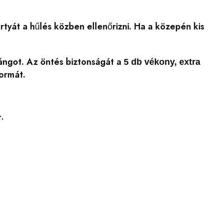
tyát a hűlés közben ellenőrizni. Ha a közepén kis
lángot. Az öntés biztonságát a
5 db vékony, extra
ormát.
t.