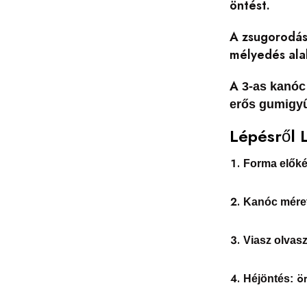
öntést.
A zsugorodás 
mélyedés alak
A
3-as kanóc
erős gumigy
Lépésről 
Forma előké
Kanóc méret
Viasz olvasz
ön
Héjöntés: