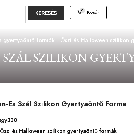
0
Kosár
KERESÉS
on gyertyaöntő formák
Őszi és Halloween szilikon 
 SZÁL SZILIKON GYER
n-Es Szál Szilikon Gyertyaöntő Forma
zgy330
Őszi és Halloween szilikon gyertyaöntő formák