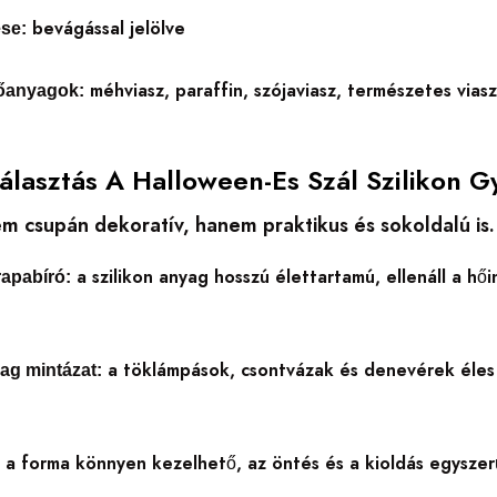
bevágással jelölve
ése:
méhviasz, paraffin, szójaviasz, természetes via
tőanyagok:
Választás A Halloween-Es Szál Szilikon 
m csupán dekoratív, hanem praktikus és sokoldalú is.
a szilikon anyag hosszú élettartamú, ellenáll a hő
rapabíró:
a töklámpások, csontvázak és denevérek éles 
ag mintázat:
a forma könnyen kezelhető, az öntés és a kioldás egyszer
: