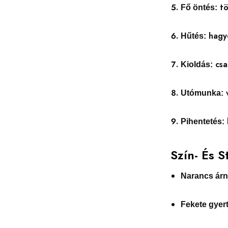
tö
Fő öntés:
hagyd
Hűtés:
csa
Kioldás:
v
Utómunka:
Pihentetés:
Szín- És S
Narancs árn
Fekete gyer