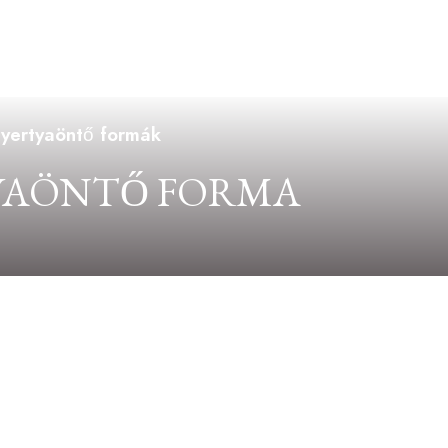
gyertyaöntő formák
TYAÖNTŐ FORMA