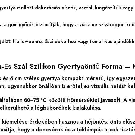
yertya mellett dekorációs díszek, asztali kiegészítők vagy 
a gumigyűrűk biztosítják, hogy a viasz ne szivárogjon ki 
:
Halloweenre, őszi dekorhoz vagy tematikus ajándékho
ulat:
-Es Szál Szilikon Gyertyaöntő Forma – 
és 6 cm széles gyertya kompakt méretű, így egyszerr
, ugyanakkor önállóan is erőteljes vizuális hatást kel
általában
javasolt. A vi
60–75 °C közötti hőmérséklet
elkerülhető a légbuborékok kialakulása.
s kiemelése érdekében hasznos a
: önts elő
héjöntés
tosítja, hogy a denevérek és a töklámpás arcok tiszt