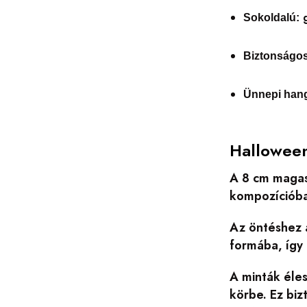
g
Sokoldalú:
Biztonságos
Ünnepi hang
Halloween
A 8 cm magas 
kompozícióban
Az öntéshez 
formába, így 
A minták éle
körbe. Ez biz