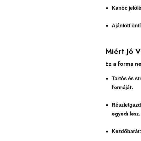
Kanóc jelöl
Ajánlott ön
Miért Jó 
Ez a forma ne
Tartós és st
formáját.
Részletgazd
egyedi lesz.
Kezdőbarát