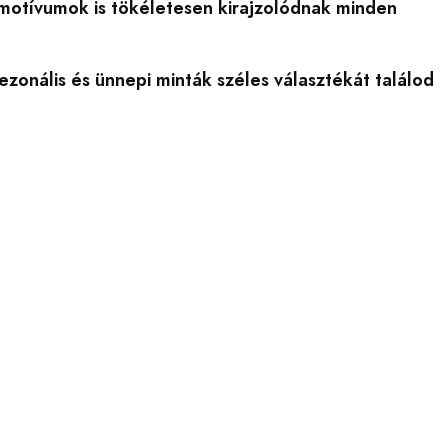
r motívumok is tökéletesen kirajzolódnak minden
szezonális és ünnepi minták széles választékát találod