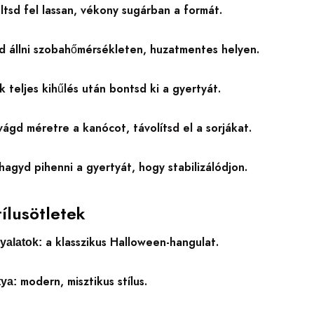
ltsd fel lassan, vékony sugárban a formát.
 állni szobahőmérsékleten, huzatmentes helyen.
k teljes kihűlés után bontsd ki a gyertyát.
ágd méretre a kanócot, távolítsd el a sorjákat.
hagyd pihenni a gyertyát, hogy stabilizálódjon.
tílusötletek
a klasszikus Halloween-hangulat.
yalatok:
modern, misztikus stílus.
tya: