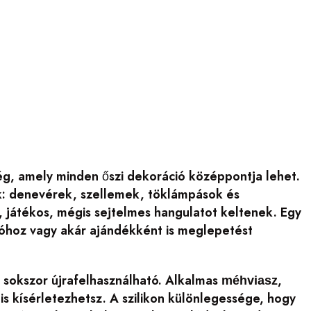
ég, amely minden őszi dekoráció középpontja lehet.
ik: denevérek, szellemek, töklámpások és
 játékos, mégis sejtelmes hangulatot keltenek. Egy
cióhoz vagy akár ajándékként is meglepetést
 sokszor újrafelhasználható. Alkalmas
,
méhviasz
is kísérletezhetsz. A szilikon különlegessége, hogy