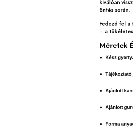
kiválóan viss
öntés során.
Fedezd fel a 
– a tökélete
Méretek 
Kész gyerty
Tájékoztató 
Ajánlott kan
Ajánlott gu
Forma anya