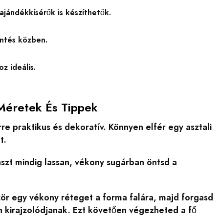
ajándékkísérők is készíthetők.
öntés közben.
z ideális.
Méretek És Tippek
e praktikus és dekoratív. Könnyen elfér egy asztali
t.
aszt mindig lassan, vékony sugárban öntsd a
ször egy vékony réteget a forma falára, majd forgasd
án kirajzolódjanak. Ezt követően végezheted a fő