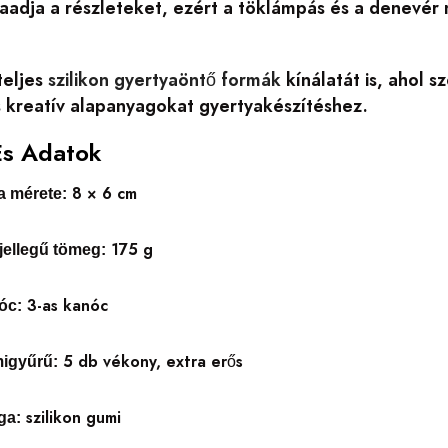
zaadja a részleteket, ezért a töklámpás és a denevé
teljes
szilikon gyertyaöntő formák
kínálatát is, ahol 
s kreatív alapanyagokat gyertyakészítéshez.
És Adatok
8 × 6 cm
a mérete:
175 g
jellegű tömeg:
3-as kanóc
óc:
5 db vékony, extra erős
migyűrű:
szilikon gumi
ga: