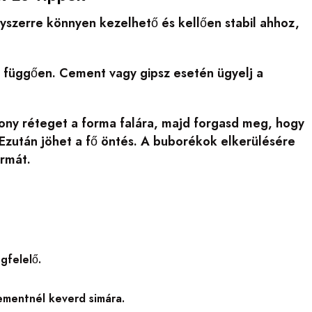
yszerre könnyen kezelhető és kellően stabil ahhoz,
l függően. Cement vagy gipsz esetén ügyelj a
kony réteget a forma falára, majd forgasd meg, hogy
 Ezután jöhet a fő öntés. A buborékok elkerülésére
ormát.
gfelelő.
ementnél keverd simára.