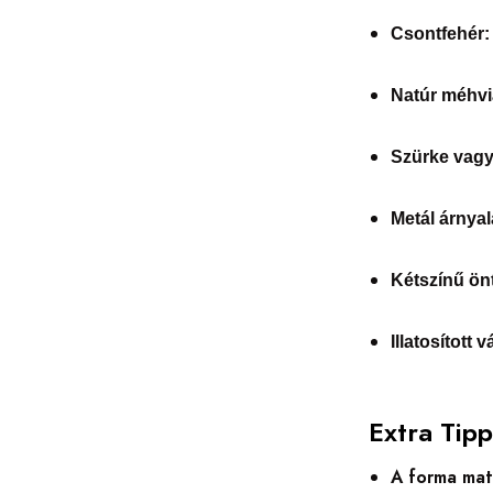
Csontfehér:
Natúr méhvi
Szürke vagy
Metál árnyal
Kétszínű ön
Illatosított v
Extra Tip
A forma mat