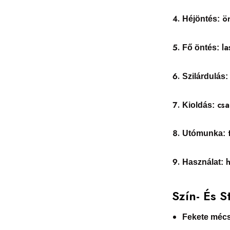
ön
Héjöntés:
la
Fő öntés:
Szilárdulás:
csa
Kioldás:
t
Utómunka:
h
Használat:
Szín- És S
Fekete mécs