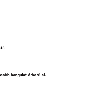
tő.
asabb hangulat érhető el.