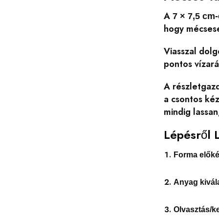
A
7 × 7,5 cm
hogy mécsese
Viasszal dolg
pontos vízará
A részletgazd
a csontos kéz
mindig lassa
Lépésről 
Forma előké
Anyag kivál
Olvasztás/k