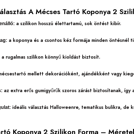
Választás A Mécses Tartó Koponya 2 Szil
a szilikon hosszú élettartamú, sok öntést kibír.
enálló:
a koponya és a csontos kéz formája minden öntésnél tis
ag:
a rugalmas szilikon könnyű kioldást biztosít.
:
écsestartó mellett dekorációként, ajándékként vagy kiegés
az extra erős gumigyűrűk szoros zárást biztosítanak, így 
:
ideális választás Halloweenre, tematikus bulikra, de k
ulat:
rtó Koponya 2 Szilikon Forma – Mérete