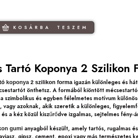
KOSÁRBA TESZEM
 Tartó Koponya 2 Szilikon 
igazán különleges és hát
rtó
koponya
2 szilikon forma
csestartót önthetsz. A formából kiöntött mécsestart
z a szimbolikus és egyben félelmetes motívum különö
 vagy azoknak, akik szeretik a különleges, figyelem
 és a kéz közül kiszűrődve izgalmas, sejtelmes fény-á
anyagból készült, amely tartós, rugalmas és
ikon gumi
javiasz, gipsz, cement, epoxi vagy más természetes k