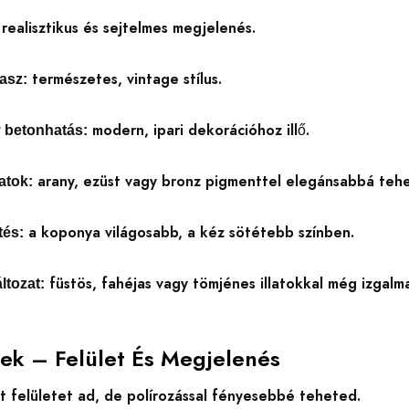
realisztikus és sejtelmes megjelenés.
természetes, vintage stílus.
asz:
modern, ipari dekorációhoz illő.
 betonhatás:
arany, ezüst vagy bronz pigmenttel elegánsabbá tehe
atok:
a koponya világosabb, a kéz sötétebb színben.
tés:
füstös, fahéjas vagy tömjénes illatokkal még izgalm
áltozat:
pek – Felület És Megjelenés
t felületet ad, de polírozással fényesebbé teheted.