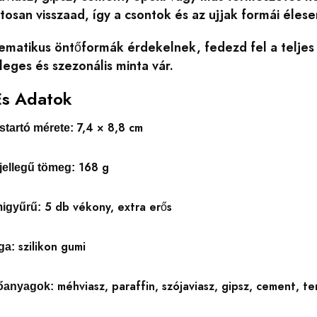
tosan visszaad, így a csontok és az ujjak formái élese
tematikus öntőformák érdekelnek, fedezd fel a telje
eges és szezonális minta vár.
És Adatok
7,4 × 8,8 cm
tartó mérete:
168 g
jellegű tömeg:
5 db vékony, extra erős
migyűrű:
szilikon gumi
ga:
méhviasz, paraffin, szójaviasz, gipsz, cement, 
tőanyagok: