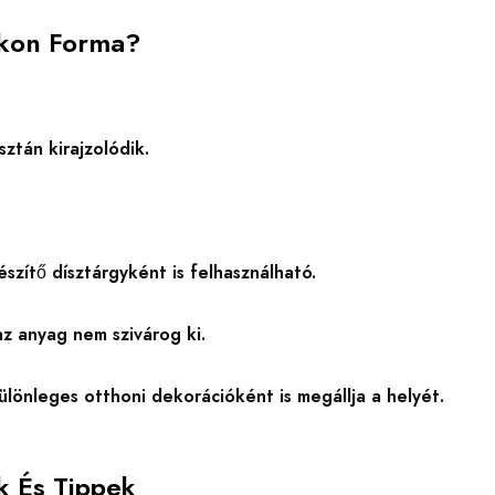
ikon Forma?
ztán kirajzolódik.
zítő dísztárgyként is felhasználható.
az anyag nem szivárog ki.
ülönleges otthoni dekorációként is megállja a helyét.
k És Tippek