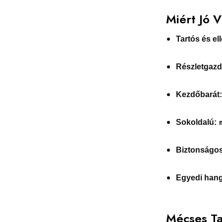
Miért Jó 
Tartós és ell
Részletgazd
Kezdőbarát
m
Sokoldalú:
Biztonságos
Egyedi hang
Mécses Ta