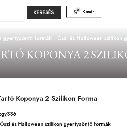
0
Kosár
KERESÉS
on gyertyaöntő formák
Őszi és Halloween szilikon 
ARTÓ KOPONYA 2 SZILI
artó Koponya 2 Szilikon Forma
zgy336
Őszi és Halloween szilikon gyertyaöntő formák