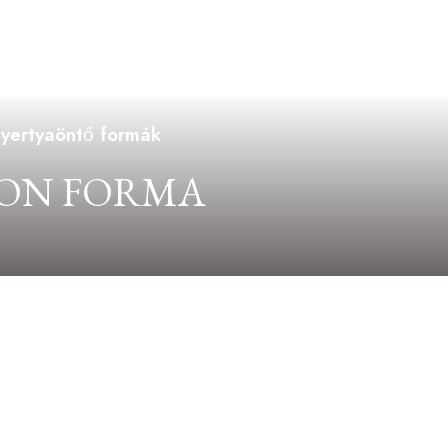
gyertyaöntő formák
KON FORMA