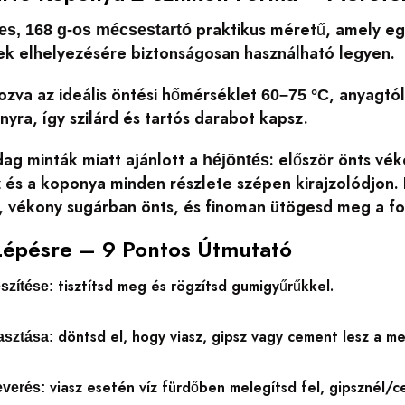
praktikus méretű, amely eg
-es, 168 g-os mécsestartó
k elhelyezésére biztonságosan használható legyen.
ozva az ideális öntési hőmérséklet
, anyagtó
60–75 °C
nyra, így szilárd és tartós darabot kapsz.
ag minták miatt ajánlott a
: először önts vé
héjöntés
 és a koponya minden részlete szépen kirajzolódjon.
n, vékony sugárban önts, és finoman ütögesd meg a f
Lépésre – 9 Pontos Útmutató
tisztítsd meg és rögzítsd gumigyűrűkkel.
szítése:
döntsd el, hogy viasz, gipsz vagy cement lesz a me
asztása:
viasz esetén víz fürdőben melegítsd fel, gipsznél/c
everés: