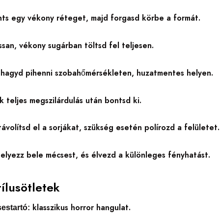
ts egy vékony réteget, majd forgasd körbe a formát.
ssan, vékony sugárban töltsd fel teljesen.
hagyd pihenni szobahőmérsékleten, huzatmentes helyen.
k teljes megszilárdulás után bontsd ki.
ávolítsd el a sorjákat, szükség esetén polírozd a felületet.
elyezz bele mécsest, és élvezd a különleges fényhatást.
tílusötletek
klasszikus horror hangulat.
estartó: