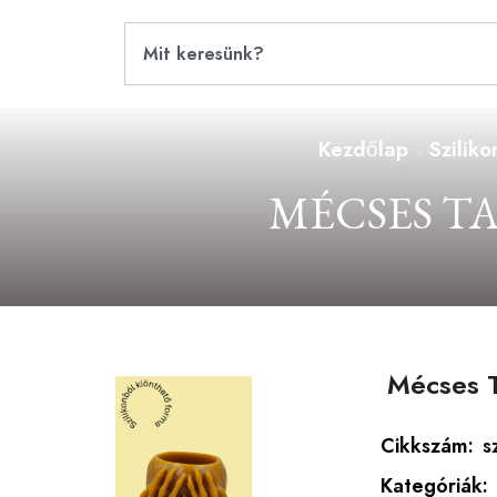
Kezdőlap
Szilik
MÉCSES T
Mécses T
Cikkszám:
s
Kategóriák: