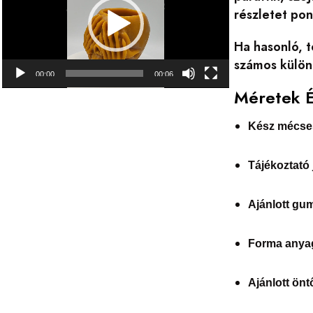
részletet pon
Ha hasonló, 
számos különl
00:00
00:06
Méretek 
Kész mécses
Tájékoztató 
Ajánlott gu
Forma anya
Ajánlott ön