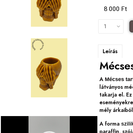
8 000
Ft
Leírás
Mécses
A
Mécses ta
látványos mé
takarja el. E
eseményekre,
mély árkaiból
Videólejátszó
A forma
szil
paraffin, szó