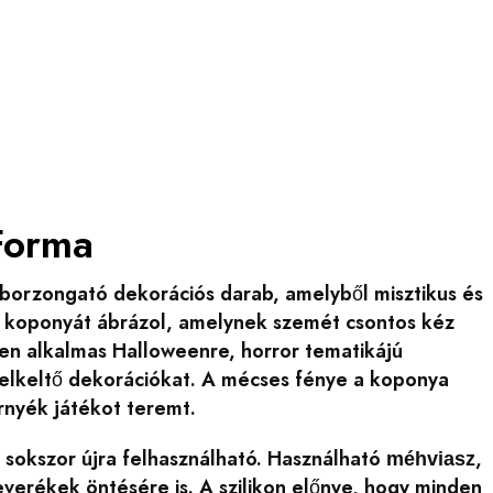
Forma
borzongató dekorációs darab, amelyből misztikus és
ó koponyát ábrázol, amelynek szemét csontos kéz
sen alkalmas Halloweenre, horror tematikájú
felkeltő dekorációkat. A mécses fénye a koponya
rnyék játékot teremt.
 sokszor újra felhasználható. Használható
,
méhviasz
everékek öntésére is. A szilikon előnye, hogy minden