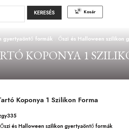
0
Kosár
KERESÉS
on gyertyaöntő formák
Őszi és Halloween szilikon 
ARTÓ KOPONYA 1 SZILI
artó Koponya 1 Szilikon Forma
zgy335
Őszi és Halloween szilikon gyertyaöntő formák