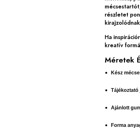
mécsestartót,
részletet pon
kirajzolódnak
Ha inspiráció
kreatív formát
Méretek 
Kész mécses
Tájékoztató 
Ajánlott gu
Forma anya