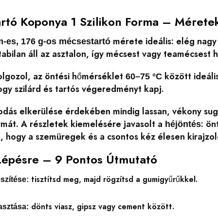
rtó Koponya 1 Szilikon Forma – Mérete
mérete ideális: elég nagy
cm-es, 176 g-os mécsestartó
tabilan áll az asztalon, így mécsest vagy teamécsest
olgozol, az öntési hőmérséklet
között ideáli
60–75 °C
ogy szilárd és tartós végeredményt kapj.
dás elkerülése érdekében mindig lassan, vékony sug
rmát. A részletek kiemelésére javasolt a
: ön
héjöntés
, hogy a szemüregek és a csontos kéz élesen kirajzol
Lépésre – 9 Pontos Útmutató
tisztítsd meg, majd rögzítsd a gumigyűrűkkel.
szítése:
dönts viasz, gipsz vagy cement között.
asztása: