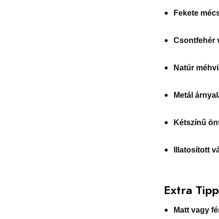
Fekete mécs
Csontfehér 
Natúr méhvi
Metál árnyal
Kétszínű ön
Illatosított v
Extra Tip
Matt vagy f