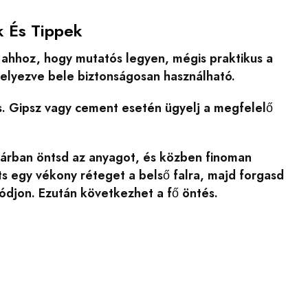
k És Tippek
 ahhoz, hogy mutatós legyen, mégis praktikus a
 helyezve bele biztonságosan használható.
s. Gipsz vagy cement esetén ügyelj a megfelelő
árban öntsd az anyagot, és közben finoman
ts egy vékony réteget a belső falra, majd forgasd
ódjon. Ezután következhet a fő öntés.