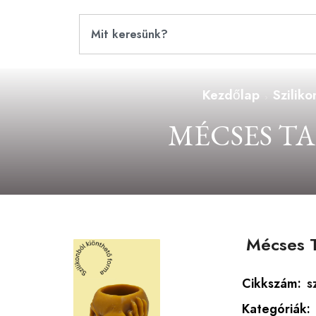
Kezdőlap
Szilik
MÉCSES T
Mécses T
Cikkszám:
s
Kategóriák: