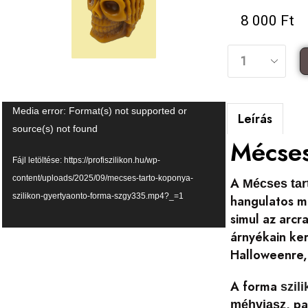
8 000
Ft
Videólejátszó
Media error: Format(s) not supported or
Leírás
source(s) not found
Mécses
Fájl letöltése: https://profiszilikon.hu/wp-
content/uploads/2025/09/mecses-tarto-koponya-
A
Mécses ta
szilikon-gyertyaonto-forma-szgy335.mp4?_=1
hangulatos m
simul az arcr
árnyékain ker
Halloweenre,
A forma
szil
, p
méhviasz