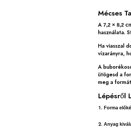
Mécses Ta
A
7,2 × 8,2 
használata. S
Ha viasszal d
vízarányra, h
A buborékoso
ütögesd a fo
meg a formát
Lépésről 
Forma előké
Anyag kivál