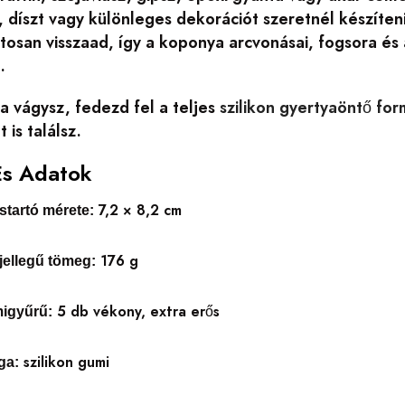
 díszt vagy különleges dekorációt szeretnél készíten
tosan visszaad, így a koponya arcvonásai, fogsora és
.
ra vágysz, fedezd fel a teljes
szilikon gyertyaöntő fo
 is találsz.
És Adatok
7,2 × 8,2 cm
tartó mérete:
176 g
jellegű tömeg:
5 db vékony, extra erős
migyűrű:
szilikon gumi
ga: