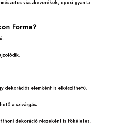
természetes viaszkeverékek, epoxi gyanta
ikon Forma?
ú.
jzolódik.
y dekorációs elemként is elkészíthető.
hető a szivárgás.
tthoni dekoráció részeként is tökéletes.