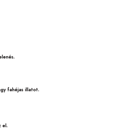
elenés.
y fahéjas illatot.
 el.