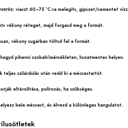
viaszt 60–75 °C-ra melegíts, gipszet/cementet vízze
everés:
ts vékony réteget, majd forgasd meg a formát.
ssan, vékony sugárban töltsd fel a formát.
hagyd pihenni szobahőmérsékleten, huzatmentes helyen.
k teljes szilárdulás után vedd ki a mécsestartót.
orják eltávolítása, polírozás, ha szükséges.
elyezz bele mécsest, és élvezd a különleges hangulatot.
tílusötletek