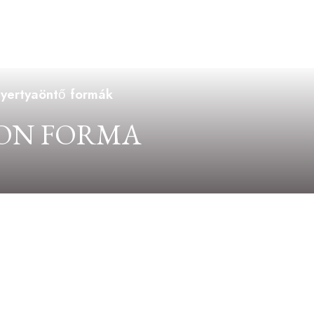
gyertyaöntő formák
KON FORMA