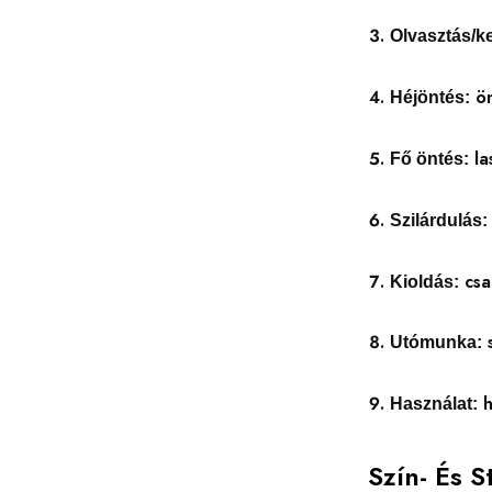
Olvasztás/k
ön
Héjöntés:
la
Fő öntés:
Szilárdulás:
csa
Kioldás:
s
Utómunka:
h
Használat:
Szín- És S