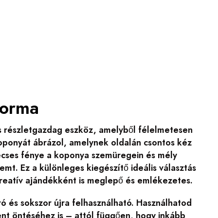
Forma
s részletgazdag eszköz, amelyből félelmetesen
oponyát ábrázol, amelynek oldalán csontos kéz
 mécses fénye a koponya szemüregein és mély
mt. Ez a különleges kiegészítő ideális választás
kreatív ajándékként is meglepő és emlékezetes.
ó és sokszor újra felhasználható. Használhatod
ment öntéséhez is – attól függően, hogy inkább