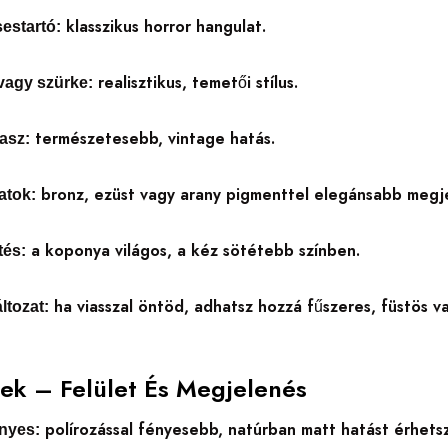
klasszikus horror hangulat.
estartó:
realisztikus, temetői stílus.
vagy szürke:
természetesebb, vintage hatás.
asz:
bronz, ezüst vagy arany pigmenttel elegánsabb megj
atok:
a koponya világos, a kéz sötétebb színben.
tés:
ha viasszal öntöd, adhatsz hozzá fűszeres, füstös vag
áltozat:
pek – Felület És Megjelenés
polírozással fényesebb, natúrban matt hatást érhetsz
ényes: