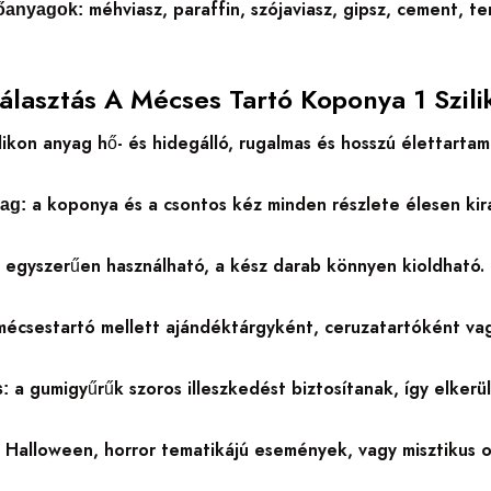
méhviasz, paraffin, szójaviasz, gipsz, cement, 
tőanyagok:
Választás A Mécses Tartó Koponya 1 Szil
likon anyag hő- és hidegálló, rugalmas és hosszú élettartam
a koponya és a csontos kéz minden részlete élesen kira
ag:
egyszerűen használható, a kész darab könnyen kioldható.
:
écsestartó mellett ajándéktárgyként, ceruzatartóként vag
a gumigyűrűk szoros illeszkedést biztosítanak, így elkerül
:
Halloween, horror tematikájú események, vagy misztikus o
: