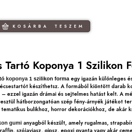
KOSÁRBA TESZEM
 Tartó Koponya 1 Szilikon 
egy igazán különleges é
rtó
koponya
1 szilikon forma
écsestartót készíthetsz. A formából kiöntött darab k
a – ezzel igazán drámai és sejtelmes hatást kelt. A
esztül hátborzongatóan szép fény-árnyék játékot tere
 tematikus bulikhoz, horror dekorációkhoz, de akár 
anyagból készült, amely rugalmas, strapabír
ikon gumi
araffin, szójaviasz, gipsz, epoxi gyanta vagy akár ce