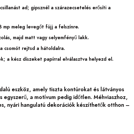
llanást ad; gipsznél a szárazecsetelés erősíti a
mp meleg levegőt fújj a felszínre.
olás, majd matt vagy selyemfényű lakk.
a csomót rejtsd a hátoldalra.
; a kész díszeket papírral elválasztva helyezd el.
alú eszköz, amely tiszta kontúrokat és látványos
tás egyszerű, a motívum pedig időtlen. Méhviaszhoz,
es, nyári hangulatú dekorációk készíthetők otthon –