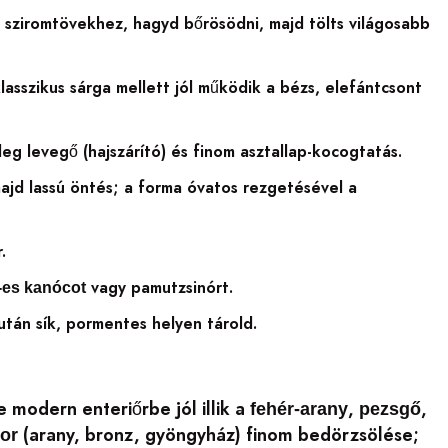
 sziromtövekhez, hagyd bőrösödni, majd tölts világosabb
asszikus sárga mellett jól működik a bézs, elefántcsont
eg levegő (hajszárító) és finom asztallap-kocogtatás.
majd lassú öntés; a forma óvatos rezgetésével a
.
vagy pamutzsinórt.
-es kanócot
után sík, pormentes helyen tárold.
e modern enteriőrbe jól illik a
,
,
fehér-arany
pezsgő
(arany, bronz, gyöngyház) finom bedörzsölése;
or