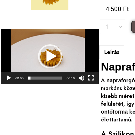
4 500
Ft
Videólejátszó
Leírás
Napraf
00:00
00:10
A
napraforgó
markáns közep
kisebb méretb
felületét, íg
ke
öntőforma
élettartamú.
A Sziliko