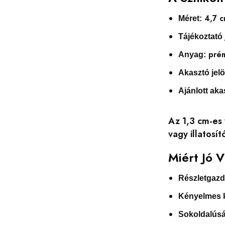
4,7 c
Méret:
Tájékoztató 
prém
Anyag:
Akasztó jelö
Ajánlott ak
Az 1,3 cm-es 
vagy illatosí
Miért Jó 
Részletgazda
Kényelmes k
Sokoldalús