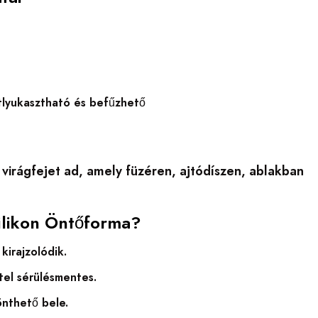
tlyukasztható és befűzhető
 virágfejet ad, amely füzéren, ajtódíszen, ablakban
zilikon Öntőforma?
kirajzolódik.
tel sérülésmentes.
önthető bele.