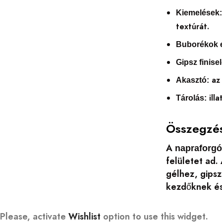
Kiemelések
textúrát.
Buborékok e
Gipsz finise
a
Akasztó:
illa
Tárolás:
Összegzé
A
napraforgó
felületet ad.
gélhez, gipsz
kezdőknek és
Please, activate
Wishlist
option to use this widget.