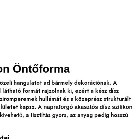
kon Öntőforma
zeli hangulatot ad bármely dekorációnak. A
látható formát rajzolnak ki, ezért a kész dísz
 sziromperemek hullámát és a közeprész strukturált
elületet kapsz. A
napraforgó akasztós dísz szilikon
ivehető, a tisztítás gyors, az anyag pedig hosszú
tai