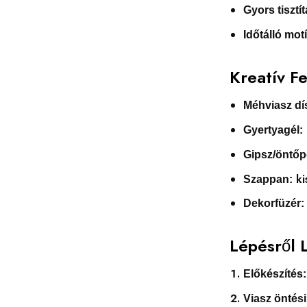
Gyors tisztít
Időtálló mot
Kreatív F
Méhviasz dís
Gyertyagél:
Gipsz/öntőp
ki
Szappan:
Dekorfüzér:
Lépésről 
Előkészítés:
Viasz öntési