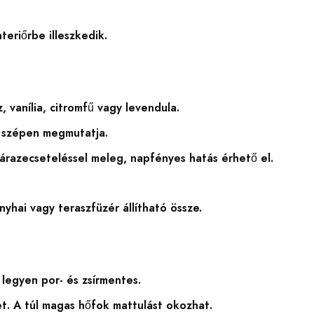
eriőrbe illeszkedik.
, vanília, citromfű vagy levendula.
t szépen megmutatja.
árazecseteléssel meleg, napfényes hatás érhető el.
yhai vagy teraszfüzér állítható össze.
 legyen por- és zsírmentes.
. A túl magas hőfok mattulást okozhat.