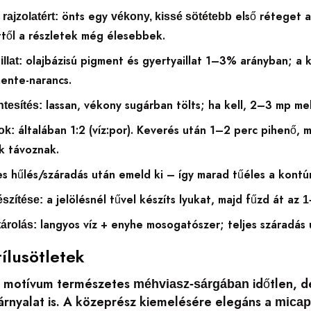
önts egy
első réteget a
rajzolatért:
vékony, kissé sötétebb
ttől a részletek még élesebbek.
olajbázisú pigment és gyertyaillat 1–3% arányban; a kl
llat:
ente-narancs.
lassan, vékony sugárban tölts; ha kell, 2–3 mp mel
tesítés:
általában 1:2 (víz:por). Keverés után 1–2 perc pihenő, 
ok:
k távoznak.
es hűlés/száradás után emeld ki – így marad tűéles a kontúr
a jelölésnél tűvel készíts lyukat, majd fűzd át az
észítése:
1
langyos víz + enyhe mosogatószer; teljes száradás 
tárolás:
tílusötletek
ó motívum természetes
időtlen, d
méhviasz-sárgában
árnyalat is. A közeprész kiemelésére elegáns a
micap