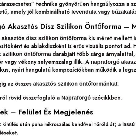
szárazecsetes” technika gyönyörűen hangsúlyozza a sz
hető, amely jól kombinálható
vagy
levendula
búzakalá
ó Akasztós Dísz Szilikon Öntőforma – 
kis méret mellett 
 akasztós dísz szilikon öntőforma
osítóként és ablakdíszként is erős vizuális pontot ad
darabjait több sárga árnyalattal,
z szilikon öntőforma
ór vagy vékony selyemszalag illik. A
napraforgó akasz
ikus, nyári hangulatú kompozíciókban működik a legs
ig az összes
.
akasztós szilikon öntőformánkat
ról rövid összefoglaló a
szócikkben.
Napraforgó
pek – Felület És Megjelenés
kihűlés után puha mikroszálas kendővel töröld át; a
:
lassú
déseket.