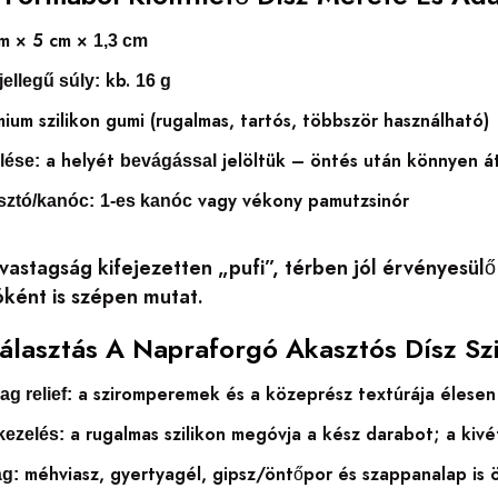
m × 5 cm ×
1,3 cm
kb.
jellegű súly:
16 g
ium szilikon gumi (rugalmas, tartós, többször használható)
a helyét
jelöltük – öntés után könnyen á
lése:
bevágással
vagy vékony pamutzsinór
asztó/kanóc:
1-es kanóc
vastagság kifejezetten „pufi”, térben jól érvényesülő
tóként is szépen mutat.
Választás A Napraforgó Akasztós Dísz S
a sziromperemek és a közeprész textúrája élesen 
g relief:
a rugalmas szilikon megóvja a kész darabot; a kivé
ezelés:
méhviasz, gyertyagél, gipsz/öntőpor és szappanalap is 
ág: