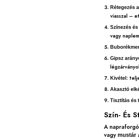
Rétegezés a 
viasszal – e
Színezés és i
vagy naplem
Buborékmen
Gipsz arány
légzárványo
telj
Kivétel:
Akasztó elk
Tisztítás és 
Szín- És S
A napraforg
vagy
mustár