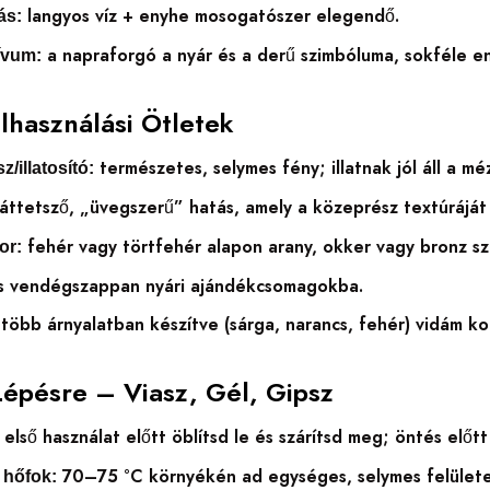
langyos víz + enyhe mosogatószer elegendő.
ás:
a napraforgó a nyár és a derű szimbóluma, sokféle ent
ívum:
elhasználási Ötletek
természetes, selymes fény; illatnak jól áll a méz
z/illatosító:
áttetsző, „üvegszerű” hatás, amely a közeprész textúrájá
fehér vagy törtfehér alapon arany, okker vagy bronz sz
or:
s vendégszappan nyári ajándékcsomagokba.
több árnyalatban készítve (sárga, narancs, fehér) vidám kon
Lépésre – Viasz, Gél, Gipsz
első használat előtt öblítsd le és szárítsd meg; öntés előtt
70–75 °C környékén ad egységes, selymes felületet
 hőfok: