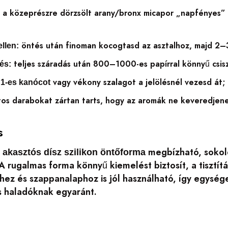
a közeprészre dörzsölt arany/bronx micapor „napfényes” csi
:
öntés után finoman kocogtasd az asztalhoz, majd 2–3 
llen:
teljes száradás után 800–1000-es papírral könnyű csisz
lés:
z
vagy vékony szalagot a jelölésnél vezesd át; 
1-es kanócot
tos darabokat zártan tarts, hogy az aromák ne keveredjenek
s
megbízható, sokold
 akasztós dísz szilikon öntőforma
 A rugalmas forma könnyű kiemelést biztosít, a tisztí
hez és szappanalaphoz is jól használható, így egység
 haladóknak egyaránt.