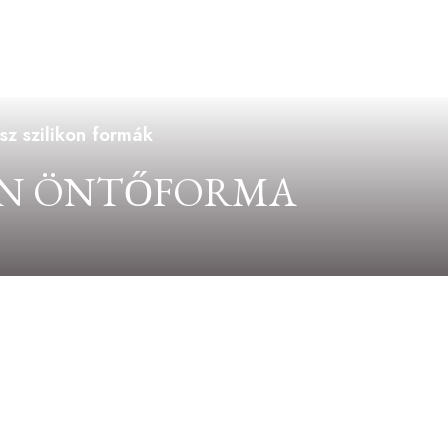
sz szilikon formák
KON ÖNTŐFORMA