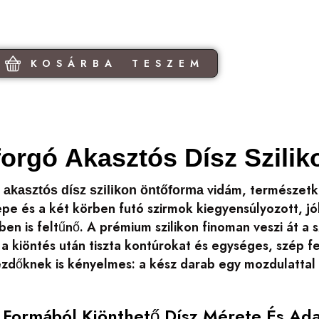
KOSÁRBA TESZEM
orgó Akasztós Dísz Szili
vidám, természetkö
 akasztós dísz szilikon öntőforma
e és a két körben futó szirmok kiegyensúlyozott, jól 
en is feltűnő. A prémium szilikon finoman veszi át a
y a kiöntés után tiszta kontúrokat és egységes, szép f
zdőknek is kényelmes: a kész darab egy mozdulattal k
n Formából Kiönthető Dísz Mérete És Ada