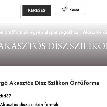
0
Kosár
KERESÉS
kon öntőformák egyéb alapanyagokhoz
Akasztós dí
KASZTÓS DÍSZ SZILI
gó Akasztós Dísz Szilikon Öntőforma
zkd37
Akasztós dísz szilikon formák