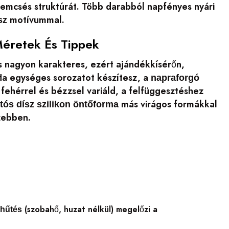
emcsés struktúrát. Több darabból napfényes nyári
motívummal.
sz
Méretek És Tippek
is nagyon karakteres, ezért ajándékkísérőn,
. Ha egységes sorozatot készítesz, a
napraforgó
 fehérrel és bézzsel variáld, a felfüggesztéshez
más virágos formákkal
tós dísz szilikon öntőforma
zebben.
(szobahő, huzat nélkül) megelőzi a
 hűtés