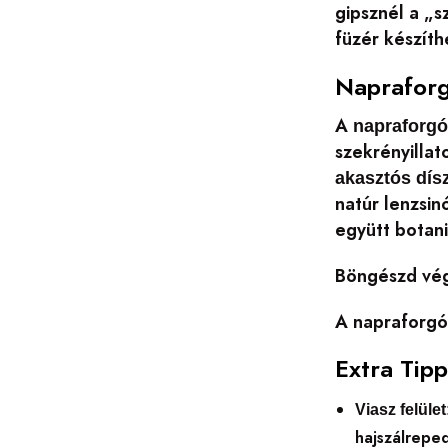
gipsznél a „
füzér készít
Napraforg
A
napraforgó
szekrényillat
akasztós dís
natúr lenzsin
együtt botan
Böngészd vég
A napraforgó
Extra Tip
Viasz felület
hajszálrepe