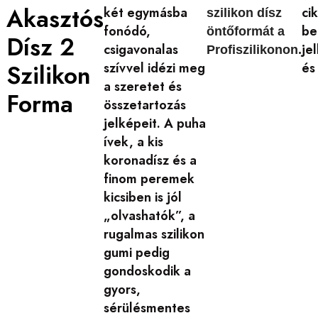
Akasztós
két egymásba
ci
szilikon dísz
fonódó,
be
öntőformát a
Dísz 2
csigavonalas
je
Profiszilikonon.
Szilikon
szívvel idézi meg
és
a szeretet és
Forma
összetartozás
jelképeit. A puha
ívek, a kis
koronadísz és a
finom peremek
kicsiben is jól
„olvashatók”, a
rugalmas szilikon
gumi pedig
gondoskodik a
gyors,
sérülésmentes