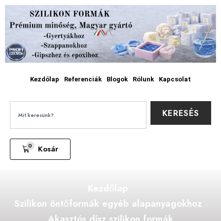
Kezdőlap
Referenciák
Blogok
Rólunk
Kapcsolat
KERESÉS
0
Kosár
Kezdőlap
Szilikon öntőformák egyéb alapanyagokhoz
Akasztós dísz szilikon formák