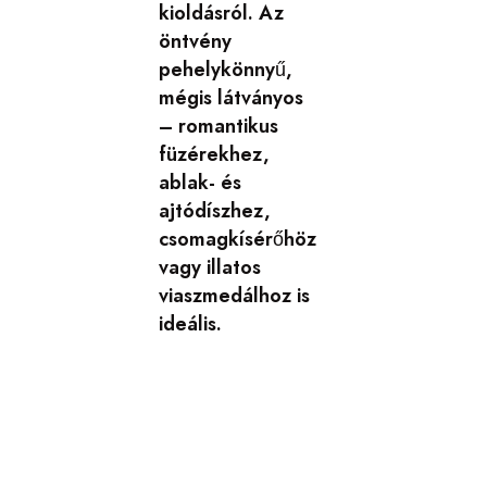
kioldásról. Az
öntvény
pehelykönnyű,
mégis látványos
– romantikus
füzérekhez,
ablak- és
ajtódíszhez,
csomagkísérőhöz
vagy illatos
viaszmedálhoz is
ideális.