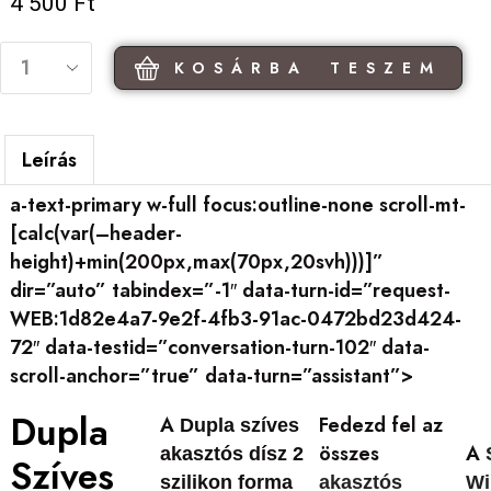
4 500
Ft
KOSÁRBA TESZEM
Leírás
a-text-primary w-full focus:outline-none scroll-mt-
[calc(var(–header-
height)+min(200px,max(70px,20svh)))]”
dir=”auto” tabindex=”-1″ data-turn-id=”request-
WEB:1d82e4a7-9e2f-4fb3-91ac-0472bd23d424-
72″ data-testid=”conversation-turn-102″ data-
scroll-anchor=”true” data-turn=”assistant”>
Dupla
A
Fedezd fel az
Dupla szíves
összes
A
akasztós dísz 2
Szíves
szilikon forma
akasztós
Wi