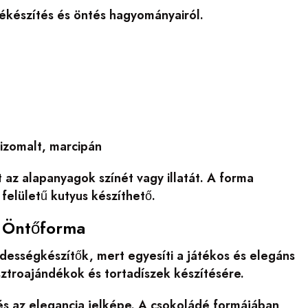
ékészítés és öntés hagyományairól.
izomalt, marcipán
 az alapanyagok színét vagy illatát. A forma
felületű kutyus készíthető.
n Öntőforma
dességkészítők, mert egyesíti a játékos és elegáns
sztroajándékok és tortadíszek készítésére.
 és az elegancia jelképe. A csokoládé formájában