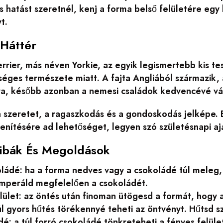
 hatást szeretnél, kenj a forma belső felületére egy
t.
 Háttér
errier, más néven Yorkie, az egyik legismertebb kis t
séges természete miatt. A fajta Angliából származik,
sra, később azonban a nemesi családok kedvencévé vál
 szeretet, a ragaszkodás és a gondoskodás jelképe. 
nítésére ad lehetőséget, legyen szó születésnapi ajá
ibák És Megoldások
ládé: ha a forma nedves vagy a csokoládé túl meleg, 
emperáld megfelelően a csokoládét.
lület: az öntés után finoman ütögesd a formát, hogy 
úl gyors hűtés törékennyé teheti az öntvényt. Hűtsd 
é: a túl forró csokoládé tönkreteheti a fényes felüle