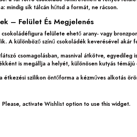
ma: mindig sík tálcán hűtsd a formát, ne rácson.
pek – Felület És Megjelenés
 csokoládéfigura felülete ehető arany- vagy bronzpor
ik. A különböző színű csokoládék keverésével akár fol
tlátszó csomagolásban, masnival átkötve, egyedileg 
ékként is megállja a helyét, különösen kutyás témáj
a étkezési szilikon öntőforma a kézműves alkotás örö
Please, activate
Wishlist
option to use this widget.