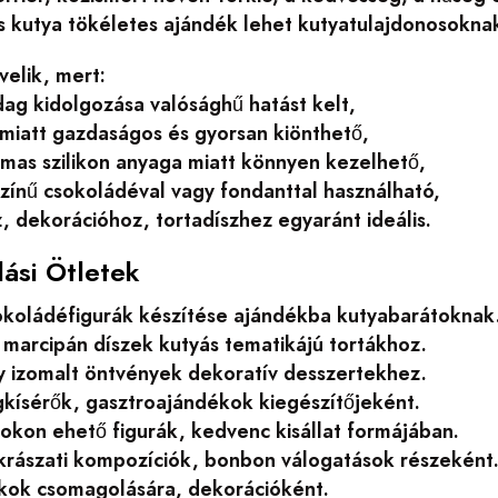
kis kutya tökéletes ajándék lehet kutyatulajdonosokn
elik, mert:
ag kidolgozása valósághű hatást kelt,
 miatt gazdaságos és gyorsan kiönthető,
lmas szilikon anyaga miatt könnyen kezelhető,
zínű csokoládéval vagy fondanttal használható,
 dekorációhoz, tortadíszhez egyaránt ideális.
lási Ötletek
koládéfigurák készítése ajándékba kutyabarátoknak
 marcipán díszek kutyás tematikájú tortákhoz.
y izomalt öntvények dekoratív desszertekhez.
kísérők, gasztroajándékok kiegészítőjeként.
kon ehető figurák, kedvenc kisállat formájában.
ukrászati kompozíciók, bonbon válogatások részeként
kok csomagolására, dekorációként.