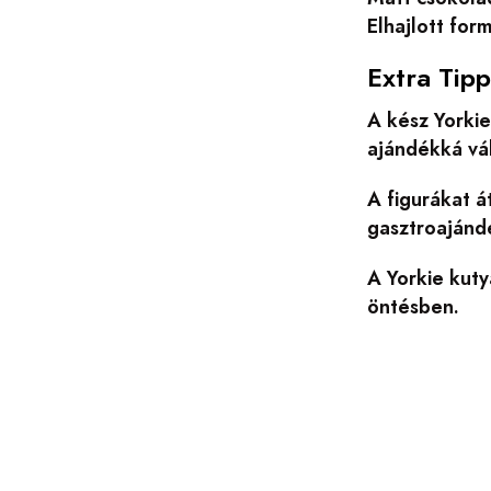
Elhajlott for
Extra Tip
A kész Yorkie
ajándékká vál
A figurákat á
gasztroajánd
A Yorkie kuty
öntésben.