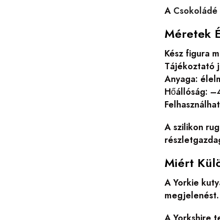
A
Csokoládé 
Méretek 
Kész figura 
Tájékoztató j
Anyaga: élelm
Hőállóság: –
Felhasználha
A szilikon ru
részletgazdag
Miért Kül
A Yorkie kuty
megjelenést. 
A Yorkshire t