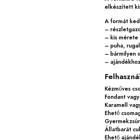
elkészített 
A formát kedv
– részletgazd
– kis mérete
– puha, ruga
– bármilyen s
– ajándékhoz,
Felhaszná
Kézműves cso
Fondant vagy
Karamell vag
Ehető csomag
Gyermekzsúro
Állatbarát c
Ehető ajándé