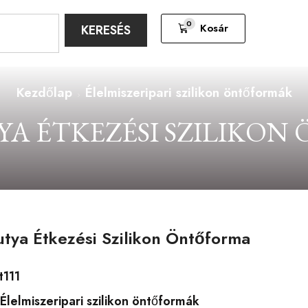
0
Kosár
KERESÉS
Kezdőlap
Élelmiszeripari szilikon öntőformák
YA ÉTKEZÉSI SZILIKO
utya Étkezési Szilikon Öntőforma
t111
Élelmiszeripari szilikon öntőformák