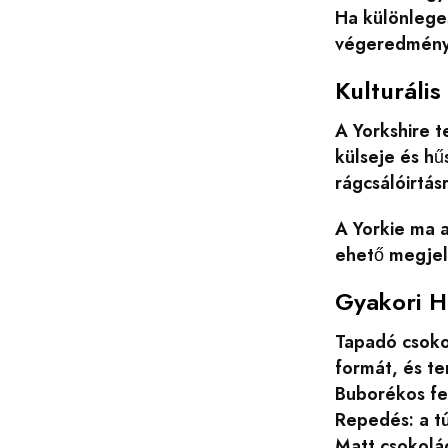
Ha különleges
végeredmény
Kulturális
A Yorkshire t
külseje és hű
rágcsálóirtá
A Yorkie ma a
ehető megjele
Gyakori H
Tapadó csoko
formát, és t
Buborékos fe
Repedés: a t
Matt csokolád