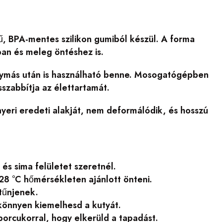
gű, BPA-mentes szilikon gumiból készül. A forma
ban és meleg öntéshez is.
 egymás után is használható benne. Mosogatógépben
sszabbítja az élettartamát.
nyeri eredeti alakját, nem deformálódik, és hosszú
és sima felületet szeretnél.
28 °C hőmérsékleten ajánlott önteni.
tűnjenek.
 könnyen kiemelhesd a kutyát.
orcukorral, hogy elkerüld a tapadást.