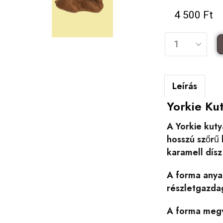
4 500
Ft
Leírás
Yorkie Ku
A Yorkie kuty
hosszú szőrű
karamell dísz
A forma anyag
részletgazdag
A forma megv