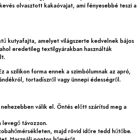
 kevés olvasztott kakaóvajat, ami fényesebbé teszi a
estű kutyafajta, amelyet világszerte kedvelnek bájos
 ahol eredetileg textilgyárakban használták
t.
Ez a szilikon forma ennek a szimbólumnak az apró,
ndékról, tortadíszről vagy ünnepi édességről.
nehezebben válik el. Öntés előtt szárítsd meg a
a levegő távozzon.
szobahőmérsékleten, majd rövid időre tedd hűtőbe.
tet. Használj pontos hőmérőt.