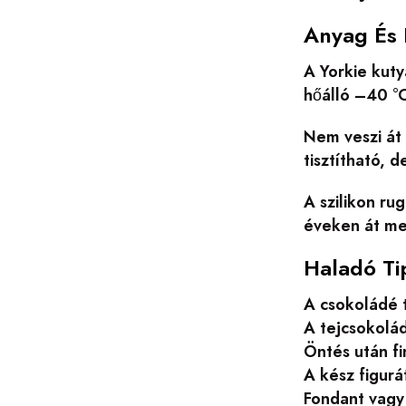
Anyag És 
A Yorkie kuty
hőálló –40 °C
Nem veszi át
tisztítható, 
A szilikon ru
éveken át me
Haladó Ti
A csokoládé t
A tejcsokolád
Öntés után f
A kész figurá
Fondant vagy