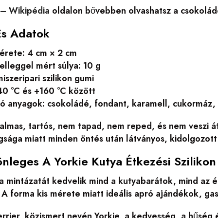
– Wikipédia
oldalon bővebben olvashatsz a csokolád
És Adatok
mérete: 4 cm × 2 cm
elleggel mért súlya: 10 g
iszeripari szilikon gumi
40 °C és +160 °C között
tó anyagok: csokoládé, fondant, karamell, cukormáz, 
galmas, tartós, nem tapad, nem reped, és nem veszi át
sága miatt minden öntés után látványos, kidolgozott 
önleges A Yorkie Kutya Étkezési Sziliko
a mintázatát kedvelik mind a kutyabarátok, mind az é
A forma kis mérete miatt ideális apró ajándékok, ga
errier, közismert nevén Yorkie, a kedvesség, a hűség