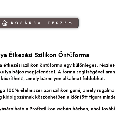
KOSÁRBA TESZEM
tya Étkezési Szilikon Öntőforma
a étkezési szilikon öntőforma egy különleges, részle
 kutya bájos megjelenését. A forma segítségével aran
 készíthető, amely bármilyen alkalmat feldobhat.
a 100% élelmiszeripari szilikon gumi, amely rugalmas
 kidolgozásnak köszönhetően a kiöntött figura minden
ásárolható a Profiszilikon webáruházban, ahol továb