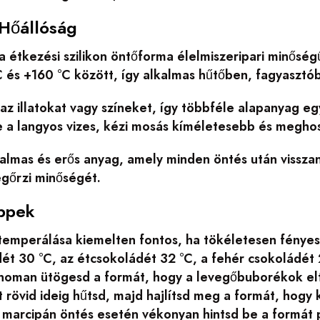
Hőállóság
a étkezési szilikon öntőforma élelmiszeripari minősé
 és +160 °C között, így alkalmas hűtőben, fagyasztó
 az illatokat vagy színeket, így többféle alapanyag
de a langyos vizes, kézi mosás kíméletesebb és megho
galmas és erős anyag, amely minden öntés után vissza
gőrzi minőségét.
ppek
emperálása kiemelten fontos, ha tökéletesen fényes 
ét 30 °C, az étcsokoládét 32 °C, a fehér csokoládét 
inoman ütögesd a formát, hogy a levegőbuborékok el
t rövid ideig hűtsd, majd hajlítsd meg a formát, hogy
 marcipán öntés esetén vékonyan hintsd be a formát p