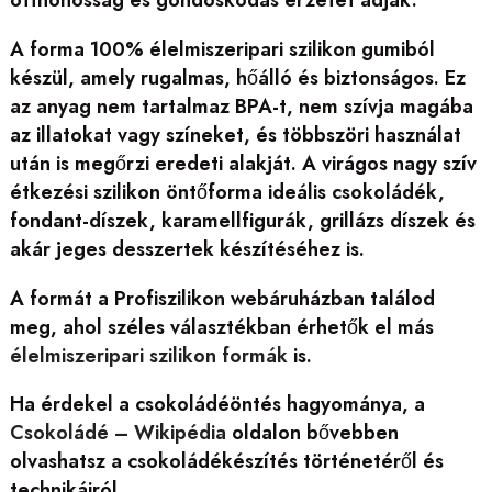
otthonosság és gondoskodás érzetét adják.
A forma 100% élelmiszeripari szilikon gumiból
készül, amely rugalmas, hőálló és biztonságos. Ez
az anyag nem tartalmaz BPA-t, nem szívja magába
az illatokat vagy színeket, és többszöri használat
után is megőrzi eredeti alakját. A virágos nagy szív
étkezési szilikon öntőforma ideális csokoládék,
fondant-díszek, karamellfigurák, grillázs díszek és
akár jeges desszertek készítéséhez is.
A formát a Profiszilikon webáruházban találod
meg, ahol széles választékban érhetők el más
élelmiszeripari szilikon formák
is.
Ha érdekel a csokoládéöntés hagyománya, a
Csokoládé – Wikipédia
oldalon bővebben
olvashatsz a csokoládékészítés történetéről és
technikáiról.