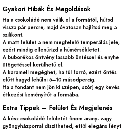
Gyakori Hibák És Megoldások
Ha a csokoládé nem válik el a formától, hűtsd
vissza pár percre, majd óvatosan hajlítsd meg a
szilikont.
A matt felület a nem megfelelő temperálás jele,
ezért mindig ellenőrizd a hőmérsékletet.
A buborékos öntvény lassabb öntéssel és enyhe
ütögetéssel kerülhető el.
A karamell megéghet, ha túl forró, ezért öntés
előtt hagyd lehűlni 5–10 másodpercig.
Ha a fondant nem jön ki szépen, szórj egy kevés
étkezési keményítőt a formába.
Extra Tippek – Felület És Megjelenés
A kész csokoládé felületét finom arany- vagy
gyöngyházporral díszítheted, ettől elegáns fényt