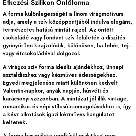
Étkezési Szilikon Öntőforma
A forma különlegességét a finom virágmotívum
adja, amely a szív középpontjából indulva elegáns,
természetes hatású mintát rajzol. Az öntött
csokoládé vagy fondant szív felületén a díszítés
gyönyörűen kirajzolódik, különösen, ha fehér, tej-
vagy étcsokoládéval dolgozol.
A virágos szív forma ideális ajándékhoz, ünnepi
asztaldíszhez vagy kézműves édességekhez.
Egyedi megjelenése miatt különösen kedvelt
Valentin-napkor, anyák napján, húsvéti és
karácsonyi szezonban. A mintázat jól illik vintage,
romantikus és népi stílusú csomagolásokhoz is, így
a kész alkotások igazi kézműves hangulatot
keltenek.
A forma használata rendkívül praktikus: nem