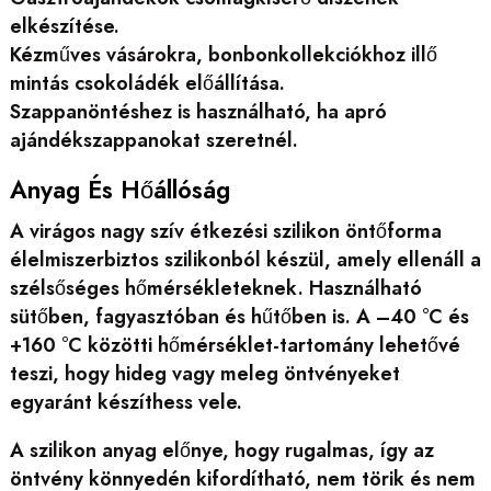
elkészítése.
Kézműves vásárokra, bonbonkollekciókhoz illő
mintás csokoládék előállítása.
Szappanöntéshez is használható, ha apró
ajándékszappanokat szeretnél.
Anyag És Hőállóság
A virágos nagy szív étkezési szilikon öntőforma
élelmiszerbiztos szilikonból készül, amely ellenáll a
szélsőséges hőmérsékleteknek. Használható
sütőben, fagyasztóban és hűtőben is. A –40 °C és
+160 °C közötti hőmérséklet-tartomány lehetővé
teszi, hogy hideg vagy meleg öntvényeket
egyaránt készíthess vele.
A szilikon anyag előnye, hogy rugalmas, így az
öntvény könnyedén kifordítható, nem törik és nem