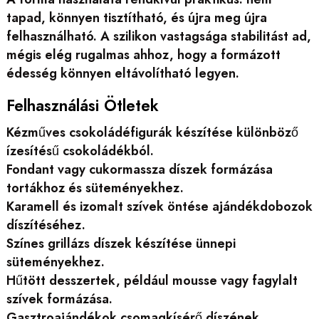
tapad, könnyen tisztítható, és újra meg újra
felhasználható. A szilikon vastagsága stabilitást ad,
mégis elég rugalmas ahhoz, hogy a formázott
édesség könnyen eltávolítható legyen.
Felhasználási Ötletek
Kézműves csokoládéfigurák készítése különböző
ízesítésű csokoládékból.
Fondant vagy cukormassza díszek formázása
tortákhoz és süteményekhez.
Karamell és izomalt szívek öntése ajándékdobozok
díszítéséhez.
Színes grillázs díszek készítése ünnepi
süteményekhez.
Hűtött desszertek, például mousse vagy fagylalt
szívek formázása.
Gasztroajándékok csomagkísérő díszének