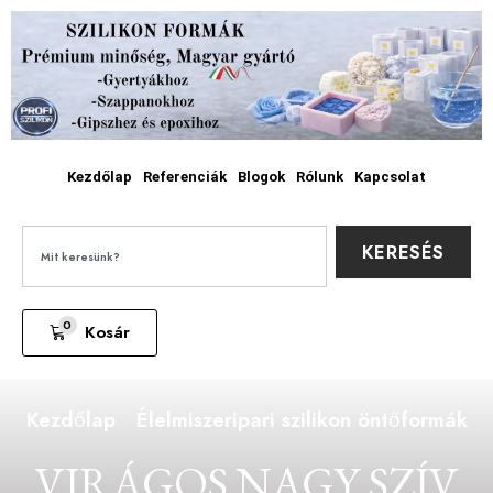
Kezdőlap
Referenciák
Blogok
Rólunk
Kapcsolat
KERESÉS
0
Kosár
Kezdőlap
Élelmiszeripari szilikon öntőformák
VIRÁGOS NAGY SZÍV