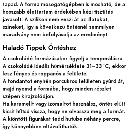
tapad. A forma mosogatógépben is mosható, de a
hosszabb élettartam érdekében kézi tisztítás
javasolt. A szilikon nem veszi át az illatokat,
színeket, így a következő öntésnél semmilyen
maradvány nem befolyásolja az eredményt.
Haladó Tippek Öntéshez
A csokoládé formázásakor figyelj a temperálásra.
A csokoládé ideális hőmérséklete 31–33 °C, ekkor
lesz fényes és roppanós a felülete.
A fondantot enyhén porcukros felületen gyúrd át,
majd nyomd a formába, hogy minden részlet
szépen kirajzolódjon.
Ha karamellt vagy izomaltot használsz, öntés előtt
kicsit hűtsd vissza, hogy ne olvassza meg a formát.
A kiöntött figurákat tedd hűtőbe néhány percre,
így könnyebben eltávolíthatók.