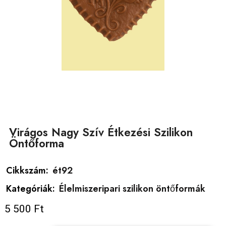
Virágos Nagy Szív Étkezési Szilikon
Öntőforma
Cikkszám:
ét92
Kategóriák:
Élelmiszeripari szilikon öntőformák
5 500
Ft