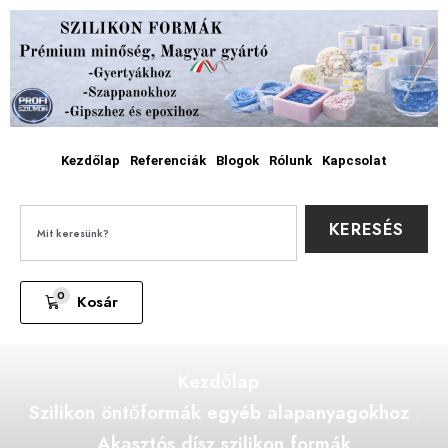
Kezdőlap
Referenciák
Blogok
Rólunk
Kapcsolat
KERESÉS
0
Kosár
Kezdőlap
Szilikon öntőformák egyéb alapanyagokhoz
Akasztós dísz szilikon formák