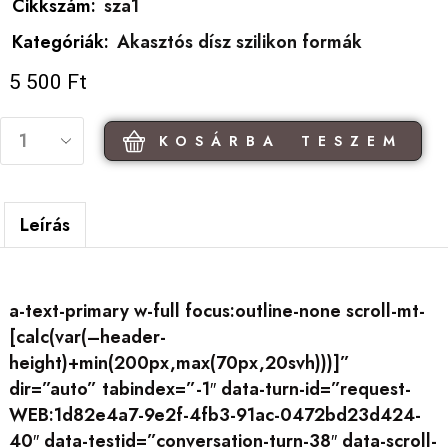
Cikkszám:
sza1
Kategóriák:
Akasztós dísz szilikon formák
5 500
Ft
KOSÁRBA TESZEM
Leírás
a-text-primary w-full focus:outline-none scroll-mt-
[calc(var(–header-
height)+min(200px,max(70px,20svh)))]”
dir=”auto” tabindex=”-1″ data-turn-id=”request-
WEB:1d82e4a7-9e2f-4fb3-91ac-0472bd23d424-
40″ data-testid=”conversation-turn-38″ data-scroll-