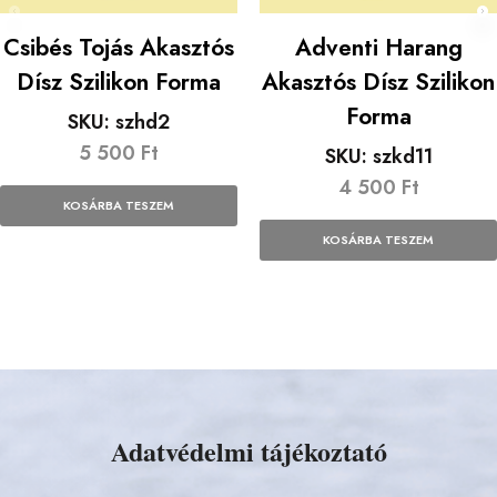
Csibés Tojás Akasztós
Adventi Harang
Dísz Szilikon Forma
Akasztós Dísz Szilikon
Forma
SKU:
szhd2
5 500
Ft
SKU:
szkd11
4 500
Ft
KOSÁRBA TESZEM
KOSÁRBA TESZEM
Adatvédelmi tájékoztató