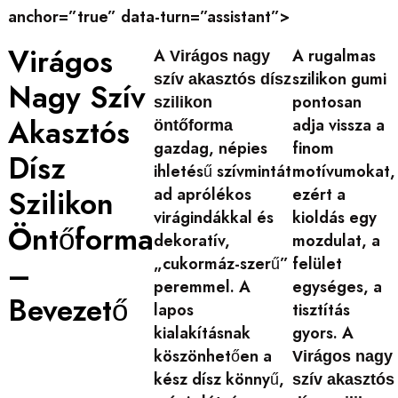
anchor=”true” data-turn=”assistant”>
Virágos
A
A rugalmas
Virágos nagy
szilikon gumi
szív akasztós dísz
Nagy Szív
pontosan
szilikon
Akasztós
adja vissza a
öntőforma
gazdag, népies
finom
Dísz
ihletésű szívmintát
motívumokat,
Szilikon
ad aprólékos
ezért a
virágindákkal és
kioldás egy
Öntőforma
dekoratív,
mozdulat, a
„cukormáz-szerű”
felület
–
peremmel. A
egységes, a
Bevezető
lapos
tisztítás
kialakításnak
gyors. A
köszönhetően a
Virágos nagy
kész dísz könnyű,
szív akasztós