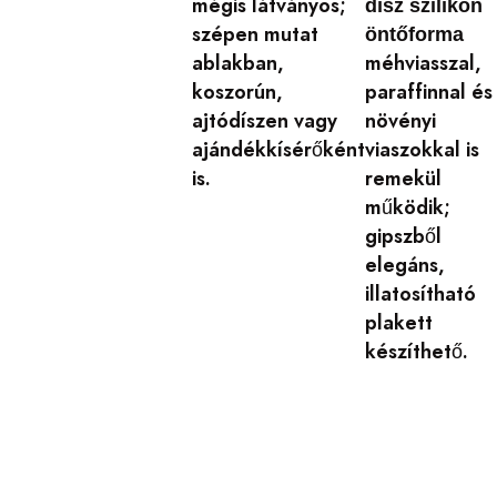
mégis látványos;
dísz szilikon
szépen mutat
öntőforma
ablakban,
méhviasszal,
koszorún,
paraffinnal és
ajtódíszen vagy
növényi
ajándékkísérőként
viaszokkal is
is.
remekül
működik;
gipszből
elegáns,
illatosítható
plakett
készíthető.