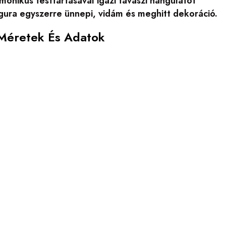
rmonikus testtartásával igazi tavaszi hangulatot
igura egyszerre ünnepi, vidám és meghitt dekoráció.
 Méretek És Adatok