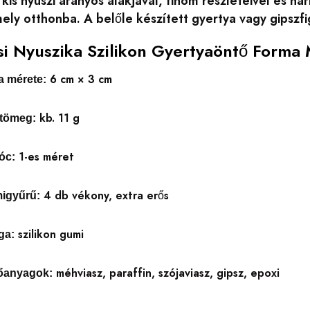
kis nyuszi aranyos alakjával, finom részleteivel és ha
ely otthonba. A belőle készített gyertya vagy gipszf
si Nyuszika Szilikon Gyertyaöntő Forma
6 cm × 3 cm
a mérete:
kb. 11 g
 tömeg:
1-es méret
óc:
4 db vékony, extra erős
migyűrű:
szilikon gumi
ga:
méhviasz, paraffin, szójaviasz, gipsz, epoxi
tőanyagok: