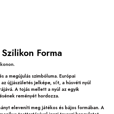
 Szilikon Forma
likonon.
és a megújulás szimbóluma. Európai
 újjászületés jelképe, sőt, a húsvéti nyúl
ájává. A tojás mellett a nyúl az egyik
désének reményét hordozza.
ányt eleveníti meg játékos és bájos formában. A