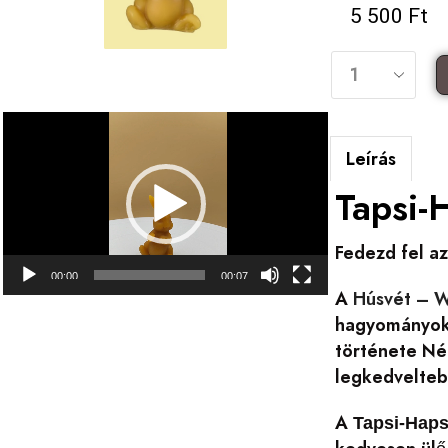
5 500
Ft
Videólejátszó
Leírás
Tapsi-
Fedezd fel az
00:00
00:07
A
Húsvét – W
hagyományokba
története Ném
legkedvelteb
A
Tapsi-Haps