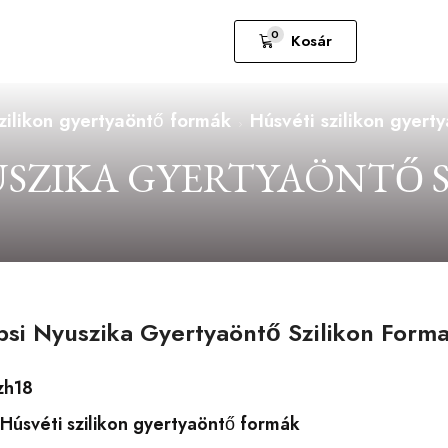
0
Kosár
zilikon gyertyaöntő formák
Húsvéti szilikon gyert
YUSZIKA GYERTYAÖNTŐ 
psi Nyuszika Gyertyaöntő Szilikon Form
zh18
Húsvéti szilikon gyertyaöntő formák