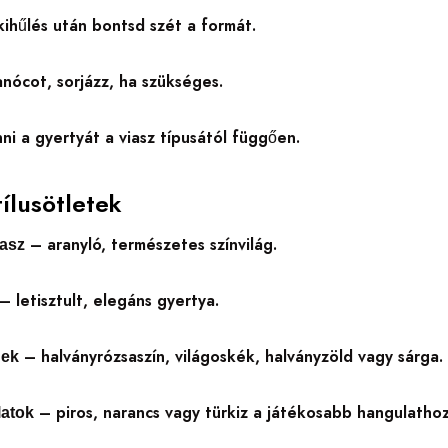
kihűlés után bontsd szét a formát.
anócot, sorjázz, ha szükséges.
i a gyertyát a viasz típusától függően.
tílusötletek
– aranyló, természetes színvilág.
asz
– letisztult, elegáns gyertya.
– halványrózsaszín, világoskék, halványzöld vagy sárga.
nek
– piros, narancs vagy türkiz a játékosabb hangulathoz
latok