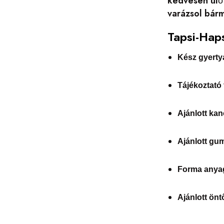
kedvesen ülő 
varázsol bárm
Tapsi-Hap
Kész gyerty
Tájékoztató
Ajánlott kan
Ajánlott gu
Forma anya
Ajánlott ön