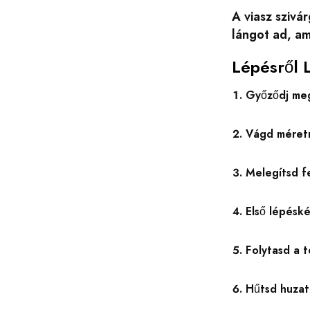
A viasz szivá
lángot ad, am
Lépésről 
Győződj meg 
Vágd méretr
Melegítsd fe
Első lépésk
Folytasd a t
Hűtsd huzat