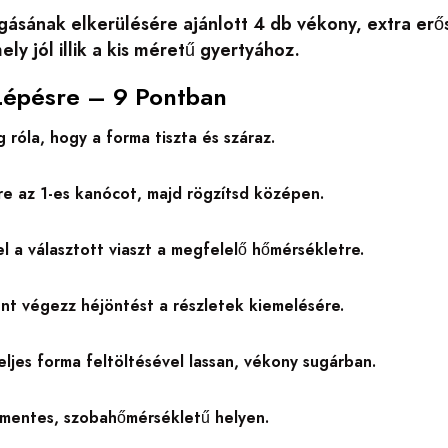
rgásának elkerülésére ajánlott 4 db vékony, extra erő
ely jól illik a kis méretű gyertyához.
Lépésre – 9 Pontban
róla, hogy a forma tiszta és száraz.
e az 1-es kanócot, majd rögzítsd középen.
l a választott viaszt a megfelelő hőmérsékletre.
ént végezz héjöntést a részletek kiemelésére.
eljes forma feltöltésével lassan, vékony sugárban.
mentes, szobahőmérsékletű helyen.