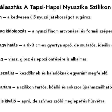
Választás A Tapsi-Hapsi Nyuszika Szilik
– a kedvesen ülő nyuszi játékosságot sugároz.
n
– a nyuszi finom arcvonásai és formái szépen
ag kidolgozás
– a 6×3 cm-es gyertya apró, de mutatós, ideális
nagy hatás
– viasz, gipsz és epoxi öntésére is alkalmas.
ág
– kezdőknek és haladóknak egyaránt megfelelő.
sználat
– a szilikon tartós, hőálló és sokszor újrahasználható
tartam
– apró, de szívhez szóló meglepetés húsvétra.
is kiváló