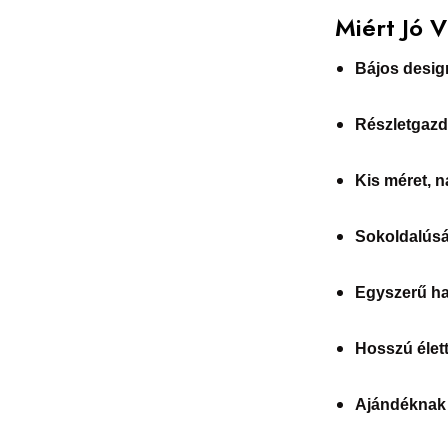
Miért Jó 
Bájos desig
Részletgazd
Kis méret, 
Sokoldalús
Egyszerű ha
Hosszú élet
Ajándéknak 