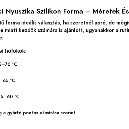
si Nyuszika Szilikon Forma – Méretek É
tű forma ideális választás, ha szeretnél apró, de még
e miatt kezdők számára is ajánlott, ugyanakkor a rut
e.
si hőfokok:
65–70 °C
0–65 °C
 55–60 °C
g a gyártó pontos utasítása szerint