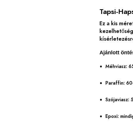
Tapsi-Hap
Ez a kis mére
kezelhetőség
kísérletezésr
Ajánlott önté
Méhviasz: 
Paraffin: 6
Szójaviasz:
Epoxi: mindi