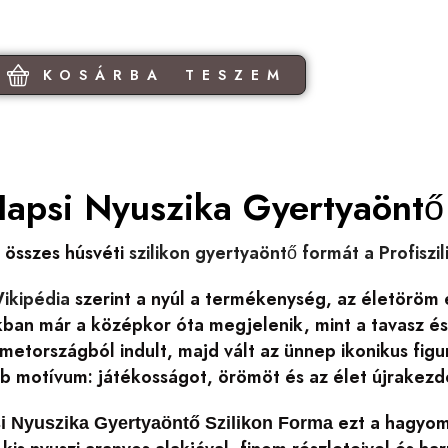
KOSÁRBA TESZEM
Hapsi Nyuszika Gyertyaöntő
 összes húsvéti
szilikon gyertyaöntő formát a Profiszi
ikipédia
szerint a nyúl a termékenység, az életöröm 
n már a középkor óta megjelenik, mint a tavasz és az
etországból indult, majd vált az ünnep ikonikus figur
b motívum: játékosságot, örömöt és az élet újrakez
ezt a hagyom
i Nyuszika Gyertyaöntő Szilikon Forma