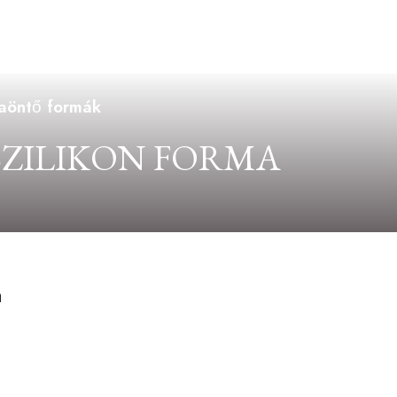
yaöntő formák
SZILIKON FORMA
a