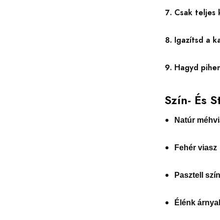
Csak teljes 
Igazítsd a k
Hagyd pihenn
Szín- És S
Natúr méhvi
Fehér viasz
Pasztell szí
Élénk árnya