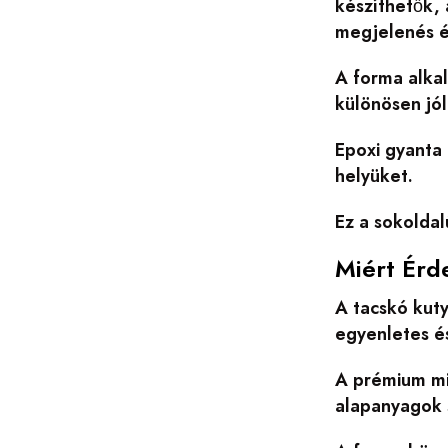
készíthetők, 
megjelenés é
A forma alkal
különösen jó
Epoxi gyanta 
helyüket.
Ez a sokoldal
Miért Érd
A tacskó kut
egyenletes é
A prémium mi
alapanyagok 