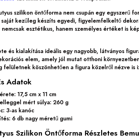
kutyus szilikon öntőforma nem csupán egy egyszerű f
 saját kezűleg készíts egyedi, figyelemfelkeltő deko
a nemcsak esztétikus, hanem személyes értéket is kép
e és kialakítása ideális egy nagyobb, látványos fig
korációs elem, amely jól mutat otthoni környezetben
 felületnek köszönhetően a figura közelről nézve is 
És Adatok
érete: 17,5 cm x 11 cm
elleggel mért súlya: 260 g
c: 3-as kanóc
ítés: 6 db nagy méretű gumi
tyus Szilikon Öntőforma Részletes Bemu