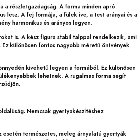
ága a részletgazdagság. A forma minden apró
s lesz. A fej formája, a fülek íve, a test arányai és a
ény harmonikus és arányos legyen.
kat is. A kész figura stabil talppal rendelkezik, ami
on. Ez különösen fontos nagyobb méretű öntvények
 könnyedén kivehető legyen a formából. Ez különösen
érülékenyebbek lehetnek. A rugalmas forma segít
rződjön.
koldalúság. Nemcsak gyertyakészítéshez
z esetén természetes, meleg árnyalatú gyertyák