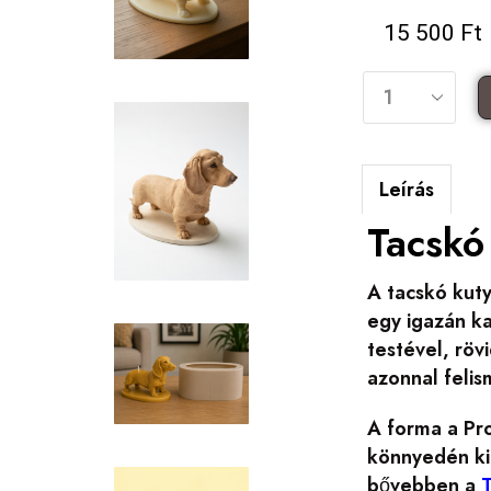
15 500
Ft
Leírás
Tacskó
A tacskó kuty
egy igazán ka
testével, röv
azonnal felis
A forma a Pro
könnyedén kia
bővebben a