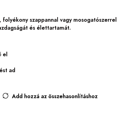
el, folyékony szappannal vagy mosogatószerrel
gazdagságát és élettartamát.
 el
ést ad
Add hozzá az összehasonlításhoz