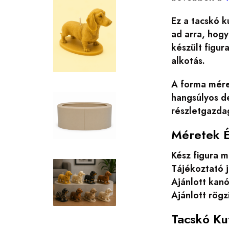
Ez a tacskó 
ad arra, hogy
készült figur
alkotás.
A forma méret
hangsúlyos de
részletgazdag
Méretek 
Kész figura m
Tájékoztató j
Ajánlott kanó
Ajánlott rögz
Tacskó Ku