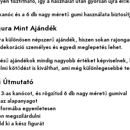
en tisztítható, így a használat után gyorsan újra el
anóc és a 6 db nagy méretű gumi használata biztosít
gura Mint Ajándék
ra különösen népszerű ajándék, hiszen sokan rajongan
 dekoráció személyes és egyedi meglepetés lehet.
tésű ajándékok mindig nagyobb értéket képviselnek, h
lmi kötődést is kiválthat, ami még különlegesebbé te
i Útmutató
 3-as kanócot, és rögzítsd 6 db nagy méretű gumival
az alapanyagot
 formába egyenletesen
en megszilárdulni
 ki a kész figurát