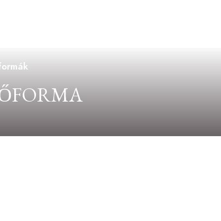
 formák
TŐFORMA