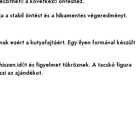
őkészíthető a következő öntéshez.
ja a stabil öntést és a hibamentes végeredményt.
ak ezért a kutyafajtáért. Egy ilyen formával készült
iszen időt és figyelmet tükröznek. A tacskó figura
szi az ajándékot.