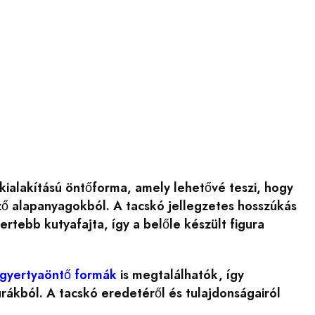
kialakítású öntőforma, amely lehetővé teszi, hogy
ző alapanyagokból. A tacskó jellegzetes hosszúkás
ertebb kutyafajta, így a belőle készült figura
n gyertyaöntő formák
is megtalálhatók, így
rákból. A tacskó eredetéről és tulajdonságairól