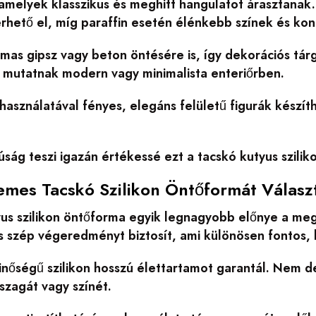
amelyek klasszikus és meghitt hangulatot árasztanak. 
rhető el, míg paraffin esetén élénkebb színek és kon
mas gipsz vagy beton öntésére is, így dekorációs tár
l mutatnak modern vagy minimalista enteriőrben.
használatával fényes, elegáns felületű figurák készí
úság teszi igazán értékessé ezt a tacskó kutyus szili
emes Tacskó Szilikon Öntőformát Válasz
yus szilikon öntőforma egyik legnagyobb előnye a me
s szép végeredményt biztosít, ami különösen fontos, 
nőségű szilikon hosszú élettartamot garantál. Nem d
szagát vagy színét.