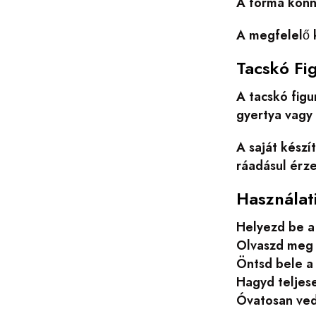
A forma könny
A megfelelő k
Tacskó Fi
A tacskó figu
gyertya vagy
A saját készí
ráadásul érze
Használat
Helyezd be a
Olvaszd meg 
Öntsd bele a
Hagyd teljes
Óvatosan vedd