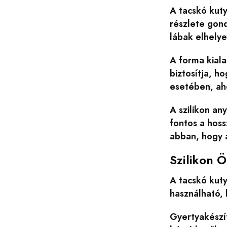
A tacskó kut
részlete gond
lábak elhely
A forma kiala
biztosítja, 
esetében, ah
A szilikon an
fontos a hos
abban, hogy 
Szilikon 
A tacskó kut
használható,
Gyertyakészí