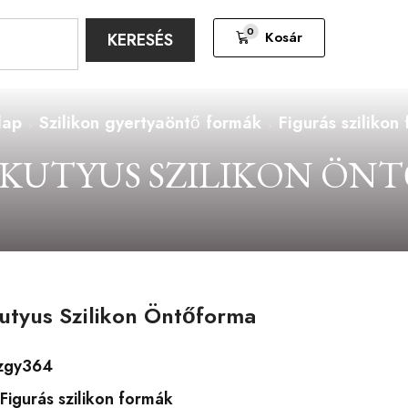
0
Kosár
KERESÉS
lap
Szilikon gyertyaöntő formák
Figurás szilikon
 KUTYUS SZILIKON ÖN
utyus Szilikon Öntőforma
zgy364
Figurás szilikon formák