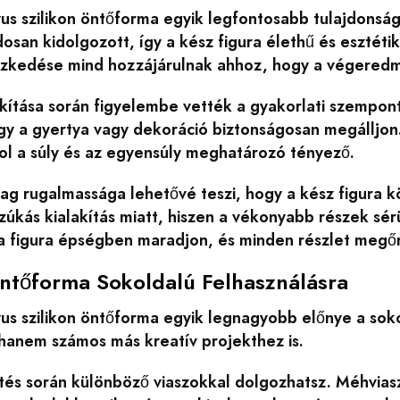
yus szilikon öntőforma egyik legfontosabb tulajdons
osan kidolgozott, így a kész figura élethű és esztétiku
ezkedése mind hozzájárulnak ahhoz, hogy a végeredm
kítása során figyelembe vették a gyakorlati szemponto
hogy a gyertya vagy dekoráció biztonságosan megállj
ol a súly és az egyensúly meghatározó tényező.
yag rugalmassága lehetővé teszi, hogy a kész figura
szúkás kialakítás miatt, hiszen a vékonyabb részek s
a figura épségben maradjon, és minden részlet megő
Öntőforma Sokoldalú Felhasználásra
yus szilikon öntőforma egyik legnagyobb előnye a so
 hanem számos más kreatív projekthez is.
tés során különböző viaszokkal dolgozhatsz. Méhvias