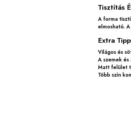
Tisztítás 
A forma tiszt
elmosható. A 
Extra Tip
Világos és sö
A szemek és 
Matt felület
Több szín kom