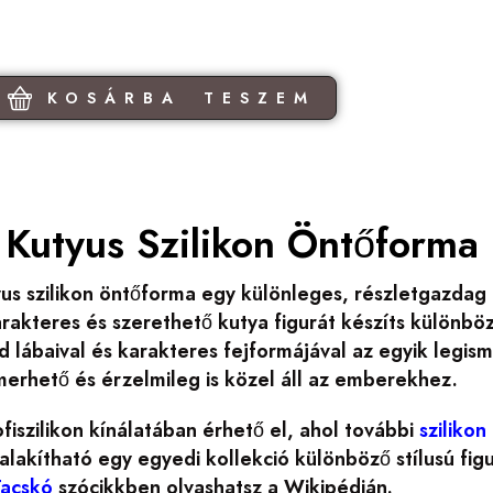
KOSÁRBA TESZEM
 Kutyus Szilikon Öntőforma
us szilikon öntőforma egy különleges, részletgazdag 
rakteres és szerethető kutya figurát készíts különbö
id lábaival és karakteres fejformájával az egyik legism
merhető és érzelmileg is közel áll az emberekhez.
fiszilikon kínálatában érhető el, ahol további
sziliko
lakítható egy egyedi kollekció különböző stílusú figu
Tacskó
szócikkben olvashatsz a Wikipédián.