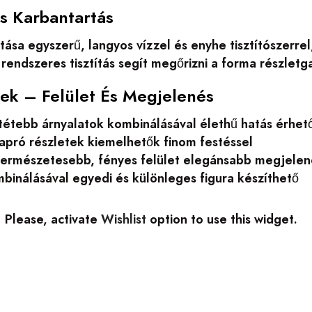
És Karbantartás
ítása egyszerű, langyos vízzel és enyhe tisztítószerr
rendszeres tisztítás segít megőrizni a forma részlet
pek – Felület És Megjelenés
tétebb árnyalatok kombinálásával élethű hatás érhető
apró részletek kiemelhetők finom festéssel
 természetesebb, fényes felület elegánsabb megjelen
binálásával egyedi és különleges figura készíthető
Please, activate
Wishlist
option to use this widget.