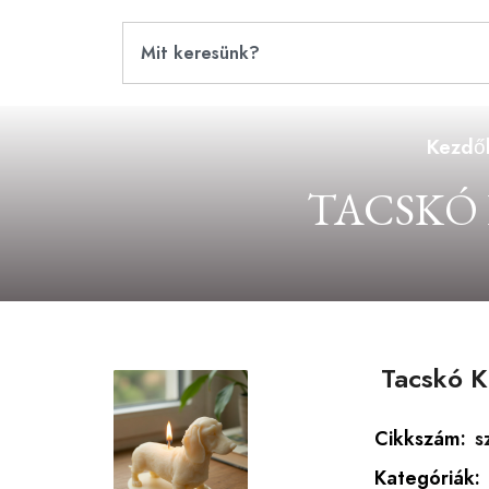
Kezdő
TACSKÓ
Tacskó K
Cikkszám:
s
Kategóriák: