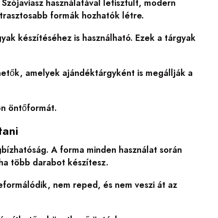
Szójaviasz használatával letisztult, modern
trasztosabb formák hozhatók létre.
gyak készítéséhez is használható. Ezek a tárgyak
thetők, amelyek ajándéktárgyként is megállják a
kon öntőformát.
tani
gbízhatóság. A forma minden használat során
ha több darabot készítesz.
eformálódik, nem reped, és nem veszi át az