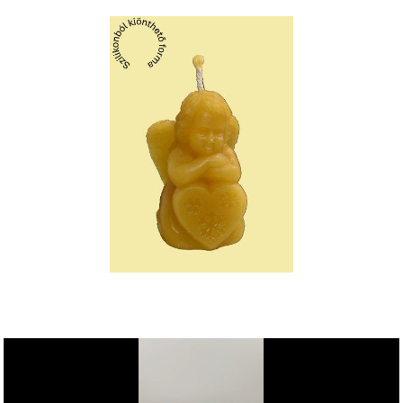
Videólejátszó