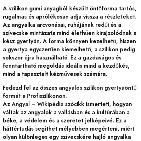
A szilikon gumi anyagból készült öntőforma tartós,
rugalmas és aprólékosan adja vissza a részleteket.
Az angyalka arcvonásai, ruhájának redői és a
szívecske mintázata mind élethűen kirajzolódnak a
kész gyertyán. A forma könnyen kezelhető, hiszen
a gyertya egyszerűen kiemelhető, a szilikon pedig
sokszor újra használható. Ez a gazdaságos és
fenntartható megoldás ideális mind a kezdőkés,
mind a tapasztalt kézművesek számára.
Fedezd fel az összes
angyalos szilikon gyertyaöntő
formát a Profiszilikonon
.
Az
Angyal – Wikipédia
szócikk ismerteti, hogyan
váltak az angyalok a vallásban és a kultúrában a
béke, a védelem és a szeretet jelképeivé. Ez a
háttértudás segíthet mélyebben megérteni, miért
olyan különleges egy szívecskére hajló angyalka