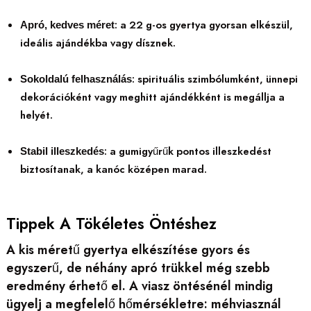
: a 22 g-os gyertya gyorsan elkészül,
Apró, kedves méret
ideális ajándékba vagy dísznek.
: spirituális szimbólumként, ünnepi
Sokoldalú felhasználás
dekorációként vagy meghitt ajándékként is megállja a
helyét.
: a gumigyűrűk pontos illeszkedést
Stabil illeszkedés
biztosítanak, a kanóc középen marad.
Tippek A Tökéletes Öntéshez
A kis méretű gyertya elkészítése gyors és
egyszerű, de néhány apró trükkel még szebb
eredmény érhető el. A viasz öntésénél mindig
ügyelj a megfelelő hőmérsékletre: méhviasznál