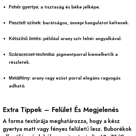
: a tisztaság és béke jelképe.
Fehér gyertya
: barátságos, ünnepi hangulatot keltenek.
Pasztell színek
: például arany szív fehér angyalkával.
Kétszínű öntés
: pigmentporral kiemelhetők a
Szárazecset-technika
részletek.
: arany vagy ezüst porral elegáns ragyogás
Metálfény
adható.
Extra Tippek – Felület És Megjelenés
A forma textúrája meghatározza, hogy a kész
gyertya matt vagy fényes felületű lesz. Buborékok