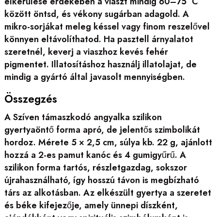
elkerülése érdekében a viaszt mindig 60–75 °C
között öntsd, és vékony sugárban adagold. A
mikro-sorjákat meleg késsel vagy finom reszelővel
könnyen eltávolíthatod. Ha pasztell árnyalatot
szeretnél, keverj a viaszhoz kevés fehér
pigmentet. Illatosításhoz használj illatolajat, de
mindig a gyártó által javasolt mennyiségben.
Összegzés
A Szíven támaszkodó angyalka szilikon
gyertyaöntő forma apró, de jelentős szimbolikát
hordoz. Mérete 5 × 2,5 cm, súlya kb. 22 g, ajánlott
hozzá a 2-es pamut kanóc és 4 gumigyűrű. A
szilikon forma tartós, részletgazdag, sokszor
újrahasználható, így hosszú távon is megbízható
társ az alkotásban. Az elkészült gyertya a szeretet
és béke kifejezője, amely ünnepi díszként,