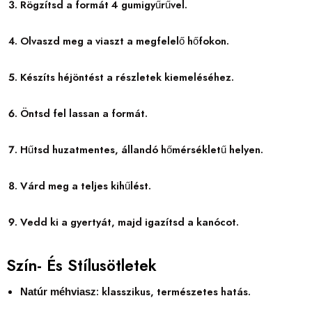
Rögzítsd a formát 4 gumigyűrűvel.
Olvaszd meg a viaszt a megfelelő hőfokon.
Készíts héjöntést a részletek kiemeléséhez.
Öntsd fel lassan a formát.
Hűtsd huzatmentes, állandó hőmérsékletű helyen.
Várd meg a teljes kihűlést.
Vedd ki a gyertyát, majd igazítsd a kanócot.
Szín- És Stílusötletek
: klasszikus, természetes hatás.
Natúr méhviasz