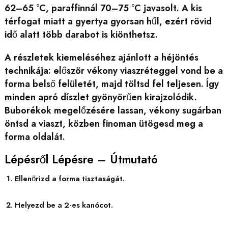
62–65 °C, paraffinnál 70–75 °C javasolt. A kis
térfogat miatt a gyertya gyorsan hűl, ezért rövid
idő alatt több darabot is kiönthetsz.
A részletek kiemeléséhez ajánlott a héjöntés
technikája: először vékony viaszréteggel vond be a
forma belső felületét, majd töltsd fel teljesen. Így
minden apró díszlet gyönyörűen kirajzolódik.
Buborékok megelőzésére lassan, vékony sugárban
öntsd a viaszt, közben finoman ütögesd meg a
forma oldalát.
Lépésről Lépésre – Útmutató
Ellenőrizd a forma tisztaságát.
Helyezd be a 2-es kanócot.