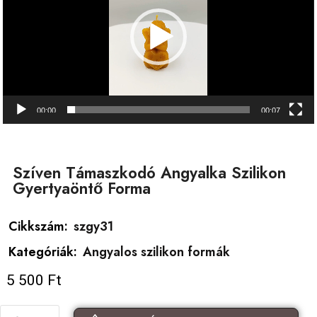
00:00
00:07
Szíven Támaszkodó Angyalka Szilikon
Gyertyaöntő Forma
Cikkszám:
szgy31
Kategóriák:
Angyalos szilikon formák
5 500
Ft