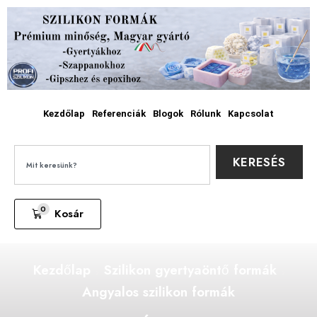
Kezdőlap
Referenciák
Blogok
Rólunk
Kapcsolat
KERESÉS
0
Kosár
Kezdőlap
Szilikon gyertyaöntő formák
Angyalos szilikon formák