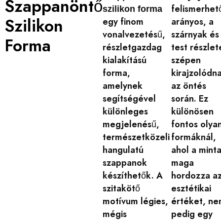
Szappanöntő
felismerhet
szilikon forma
Szilikon
egy finom
arányos, a
vonalvezetésű,
szárnyak és
Forma
részletgazdag
test részlet
kialakítású
szépen
forma,
kirajzolódn
amelynek
az öntés
segítségével
során. Ez
különleges
különösen
megjelenésű,
fontos olya
természetközeli
formáknál,
hangulatú
ahol a mint
szappanok
maga
készíthetők. A
hordozza a
szitakötő
esztétikai
motívum légies,
értéket, n
mégis
pedig egy