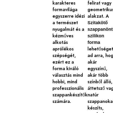
karakteres
felirat vagy
formavilága
geometriku
egyszerre idézi
alakzat. A
a természet
Szitakötő
nyugalmát és a
szappanönt
kézműves
szilikon
alkotás
forma
aprólékos
lehetősége
szépségét,
ad arra, ho
ezért ez a
akár
forma kiváló
egyszínű,
választás mind
akár több
hobbi, mind
színből álló,
professzionális
áttetsző va
szappankészítők
natúr
számára.
szappanoka
készíts,