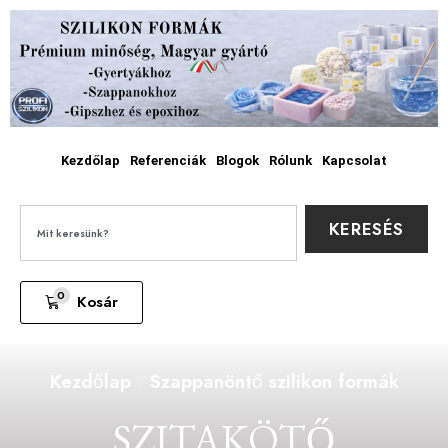
Kezdőlap
Referenciák
Blogok
Rólunk
Kapcsolat
KERESÉS
0
Kosár
Kezdőlap
Szappanöntő szilikon formák
SZITAKÖTŐ