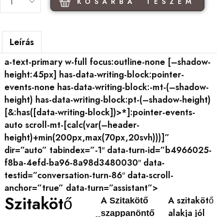
KOSÁRBA TESZEM
Leírás
a-text-primary w-full focus:outline-none [–shadow-
height:45px] has-data-writing-block:pointer-
events-none has-data-writing-block:-mt-(–shadow-
height) has-data-writing-block:pt-(–shadow-height)
[&:has([data-writing-block])>*]:pointer-events-
auto scroll-mt-[calc(var(–header-
height)+min(200px,max(70px,20svh)))]”
dir=”auto” tabindex=”-1″ data-turn-id=”b4966025-
f8ba-4efd-ba96-8a98d3480030″ data-
testid=”conversation-turn-86″ data-scroll-
anchor=”true” data-turn=”assistant”>
Szitakötő
A
A szitakötő
Szitakötő
alakja jól
szappanöntő