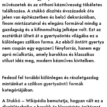
művészetek és az otthoni kézművesség tökéletes
találkozása. A stukkó díszítés évszázadok óta
jelen van építészetben és belső dekorációban,
finom mintázataival és elegáns formáival mindig a
gazdagság és a kifinomultság jelképe volt. Ezt az
esztétikát ülteti át a gyertyaöntés világába ez a
különleges szilikon forma. Az ebből öntött gyertya
nem csupán egy egyszerű fényforrás, hanem egy
apró műalkotás, amely barokkos és klasszikus
stílust idéz meg, modern kézműves kivitelben.
Fedezd fel további különleges és részletgazdag
mintáinkat a
szilikon gyertyaöntő formák
kategóriájában.
A
Stukkó – Wikipédia
bemutatja, hogyan vált ez a
díszítőtechnika a barokk és klasszicista építészet