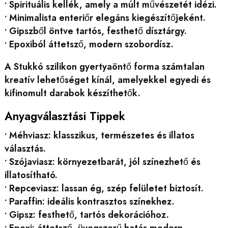
• Spirituális kellék, amely a múlt művészetét idézi.
• Minimalista enteriőr elegáns kiegészítőjeként.
• Gipszből öntve tartós, festhető dísztárgy.
• Epoxiból áttetsző, modern szobordísz.
A Stukkó szilikon gyertyaöntő forma számtalan
kreatív lehetőséget kínál, amelyekkel egyedi és
kifinomult darabok készíthetők.
Anyagválasztási Tippek
• Méhviasz: klasszikus, természetes és illatos
választás.
• Szójaviasz: környezetbarát, jól színezhető és
illatosítható.
• Repceviasz: lassan ég, szép felületet biztosít.
• Paraffin: ideális kontrasztos színekhez.
• Gipsz: festhető, tartós dekorációhoz.
• Epoxi: áttetsző, üvegszerű hatás modern