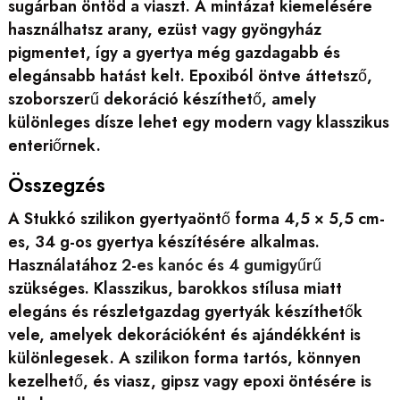
sugárban öntöd a viaszt. A mintázat kiemelésére
használhatsz arany, ezüst vagy gyöngyház
pigmentet, így a gyertya még gazdagabb és
elegánsabb hatást kelt. Epoxiból öntve áttetsző,
szoborszerű dekoráció készíthető, amely
különleges dísze lehet egy modern vagy klasszikus
enteriőrnek.
Összegzés
A Stukkó szilikon gyertyaöntő forma 4,5 × 5,5 cm-
es, 34 g-os gyertya készítésére alkalmas.
Használatához
2-es kanóc és 4 gumigyűrű
szükséges. Klasszikus, barokkos stílusa miatt
elegáns és részletgazdag gyertyák készíthetők
vele, amelyek dekorációként és ajándékként is
különlegesek. A szilikon forma tartós, könnyen
kezelhető, és viasz, gipsz vagy epoxi öntésére is