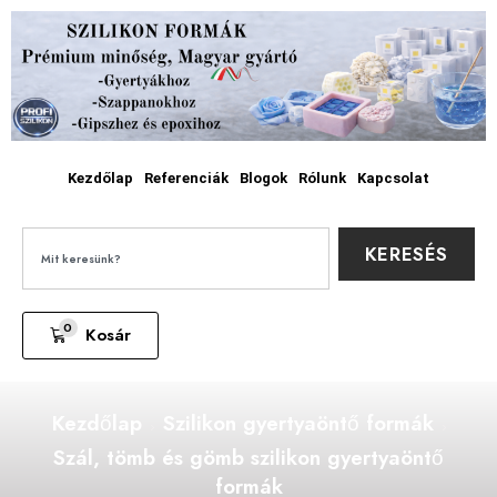
Kezdőlap
Referenciák
Blogok
Rólunk
Kapcsolat
KERESÉS
0
Kosár
Kezdőlap
Szilikon gyertyaöntő formák
Szál, tömb és gömb szilikon gyertyaöntő
formák