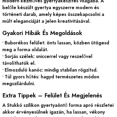
modern kézműves gyertyakészítés világába. A
belőle készült gyertya egyszerre modern és
történeti darab, amely képes összekapcsolni a
múlt eleganciáját a jelen kreativitásával.
Gyakori Hibák És Megoldások
• Buborékos felület: önts lassan, közben ütögesd
meg a forma oldalát.
• Sorjás szélek: sniccerrel vagy reszelővel
távolíthatók el.
• Elmozduló kanóc: mindig stabilan rögzítsd.
• Túl gyors hűtés: hagyd természetes módon
megszilárdulni.
Extra Tippek – Felület És Megjelenés
A Stukkó szilikon gyertyaöntő forma apró részletei
akkor érvényesülnek igazán, ha lassan, vékony