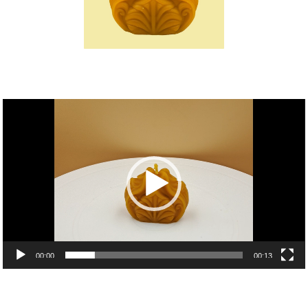
Videólejátszó
00:00
00:13