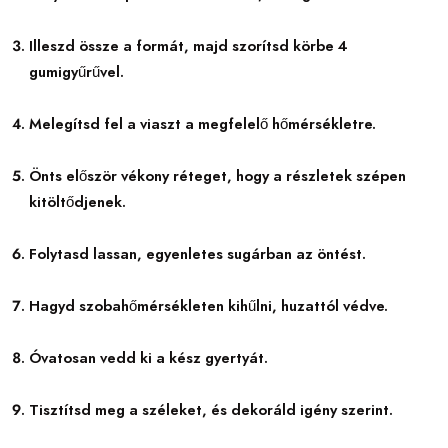
Illeszd össze a formát, majd szorítsd körbe 4
gumigyűrűvel.
Melegítsd fel a viaszt a megfelelő hőmérsékletre.
Önts először vékony réteget, hogy a részletek szépen
kitöltődjenek.
Folytasd lassan, egyenletes sugárban az öntést.
Hagyd szobahőmérsékleten kihűlni, huzattól védve.
Óvatosan vedd ki a kész gyertyát.
Tisztítsd meg a széleket, és dekoráld igény szerint.