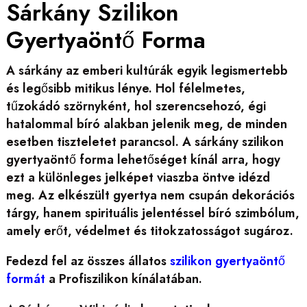
Sárkány Szilikon
Gyertyaöntő Forma
A sárkány az emberi kultúrák egyik legismertebb
és legősibb mitikus lénye. Hol félelmetes,
tűzokádó szörnyként, hol szerencsehozó, égi
hatalommal bíró alakban jelenik meg, de minden
esetben tiszteletet parancsol. A sárkány szilikon
gyertyaöntő forma lehetőséget kínál arra, hogy
ezt a különleges jelképet viaszba öntve idézd
meg. Az elkészült gyertya nem csupán dekorációs
tárgy, hanem spirituális jelentéssel bíró szimbólum,
amely erőt, védelmet és titokzatosságot sugároz.
Fedezd fel az összes állatos
szilikon gyertyaöntő
formát
a Profiszilikon kínálatában.