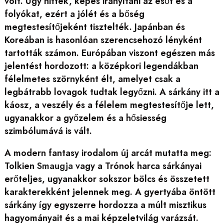
volt. Úgy hitték, képes irányítani az esőt és a
folyókat, ezért a jólét és a bőség
megtestesítőjeként tisztelték. Japánban és
Koreában is hasonlóan szerencsehozó lényként
tartották számon. Európában viszont egészen más
jelentést hordozott: a középkori legendákban
félelmetes szörnyként élt, amelyet csak a
legbátrabb lovagok tudtak legyőzni. A sárkány itt a
káosz, a veszély és a félelem megtestesítője lett,
ugyanakkor a győzelem és a hősiesség
szimbólumává is vált.
A modern fantasy irodalom új arcát mutatta meg:
Tolkien
Smaugja
vagy a Trónok harca sárkányai
erőteljes, ugyanakkor sokszor bölcs és összetett
karakterekként jelennek meg. A gyertyába öntött
sárkány így egyszerre hordozza a múlt misztikus
hagyományait és a mai képzeletvilág varázsát.