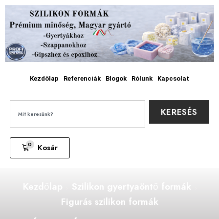
Kezdőlap
Referenciák
Blogok
Rólunk
Kapcsolat
KERESÉS
0
Kosár
Kezdőlap
Szilikon gyertyaöntő formák
Figurás szilikon formák