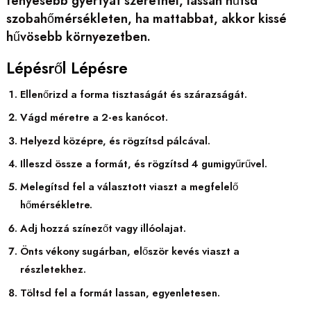
fényesebb gyertyát szeretnél, lassan hűtsd
szobahőmérsékleten, ha mattabbat, akkor kissé
hűvösebb környezetben.
Lépésről Lépésre
Ellenőrizd a forma tisztaságát és szárazságát.
Vágd méretre a 2-es kanócot.
Helyezd középre, és rögzítsd pálcával.
Illeszd össze a formát, és rögzítsd 4 gumigyűrűvel.
Melegítsd fel a választott viaszt a megfelelő
hőmérsékletre.
Adj hozzá színezőt vagy illóolajat.
Önts vékony sugárban, először kevés viaszt a
részletekhez.
Töltsd fel a formát lassan, egyenletesen.