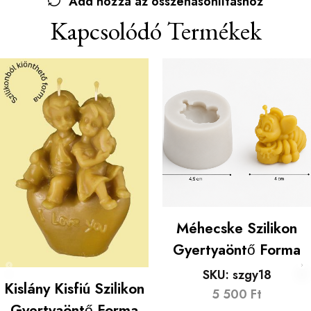
Add hozzá az összehasonlításhoz
Kapcsolódó Termékek
Méhecske Szilikon
Gyertyaöntő Forma
SKU:
szgy18
Kislány Kisfiú Szilikon
5 500
Ft
Gyertyaöntő Forma