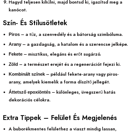
Hagyd teljesen kihűlni, majd bontsd ki, igazítsd meg a
kanócot.
Szín- És Stílusötletek
– a tűz, a szenvedély és a bátorság szimbóluma.
Piros
– a gazdagság, a hatalom és a szerencse jelképe.
Arany
– misztikus, elegáns és erőt sugárzó.
Fekete
– a természet erejét és a regenerációt fejezi ki.
Zöld
– például fekete-arany vagy piros-
Kombinált színek
arany, amelyek kiemelik a forma díszítő jellegét.
– különleges, üvegszerű hatás
Áttetsző epoxiöntés
dekorációs célokra.
Extra Tippek – Felület És Megjelenés
A buborékmentes felülethez a viaszt mindig lassan,