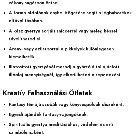
vékony sugárban öntsd.
A forma oldalának enyhe ütögetése segít a légbuborékok
eltávolításában.
A kész gyertya sorjáit sniccerrel vagy meleg késsel
távolíthatod el.
Arany- vagy ezüstporral a pikkelyek különlegesen
kiemelhetők.
Illatosított gyertyánál maradj a gyártó által ajánlott
illóolaj-mennyiségnél, így elkerülheted a repedezést.
Kreatív Felhasználási Ötletek
Fantasy témájú szobák vagy könyvespolcok díszeként.
Egyedi ajándék fantasy-rajongóknak.
Spirituális gyertya meditációhoz, védelem és erő
szimbólumaként.