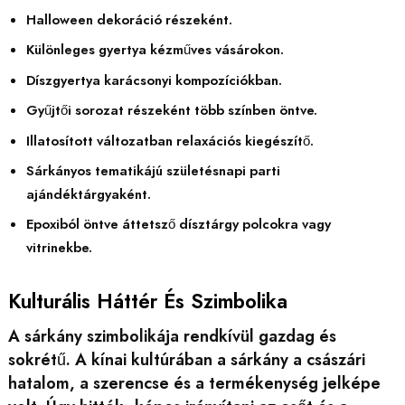
Halloween dekoráció részeként.
Különleges gyertya kézműves vásárokon.
Díszgyertya karácsonyi kompozíciókban.
Gyűjtői sorozat részeként több színben öntve.
Illatosított változatban relaxációs kiegészítő.
Sárkányos tematikájú születésnapi parti
ajándéktárgyaként.
Epoxiból öntve áttetsző dísztárgy polcokra vagy
vitrinekbe.
Kulturális Háttér És Szimbolika
A sárkány szimbolikája rendkívül gazdag és
sokrétű. A kínai kultúrában a sárkány a császári
hatalom, a szerencse és a termékenység jelképe