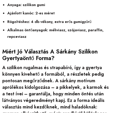
Anyaga: szilikon gumi
Ajánlott kanóc: 2-es méret
Rögzítéshez: 4 db vékony, extra erős gumigyűrű
Alkalmas öntőanyagok: méhviasz, szójaviasz, paraffin,
repceviasz
Miért Jó Választás A Sárkány Szilikon
Gyertyaöntő Forma?
A szilikon rugalmas és strapabíró, így a gyertya
könnyen kivehető a formából, a részletek pedig
pontosan megőrződnek. A sárkány motívum
aprólékos kidolgozása – a pikkelyek, a karmok és
a test ívei – garantálja, hogy minden öntés után
látványos végeredményt kapj. Ez a forma ideális
választás mind kezdőknek, mind haladóknak: