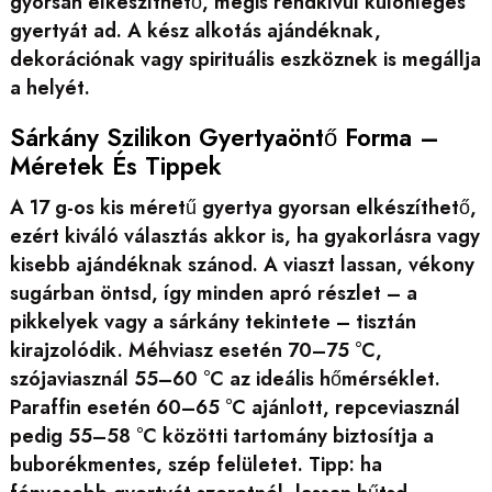
gyorsan elkészíthető, mégis rendkívül különleges
gyertyát ad. A kész alkotás ajándéknak,
dekorációnak vagy spirituális eszköznek is megállja
a helyét.
Sárkány Szilikon Gyertyaöntő Forma –
Méretek És Tippek
A 17 g-os kis méretű gyertya gyorsan elkészíthető,
ezért kiváló választás akkor is, ha gyakorlásra vagy
kisebb ajándéknak szánod. A viaszt lassan, vékony
sugárban öntsd, így minden apró részlet – a
pikkelyek vagy a sárkány tekintete – tisztán
kirajzolódik. Méhviasz esetén 70–75 °C,
szójaviasznál 55–60 °C az ideális hőmérséklet.
Paraffin esetén 60–65 °C ajánlott, repceviasznál
pedig 55–58 °C közötti tartomány biztosítja a
buborékmentes, szép felületet. Tipp: ha