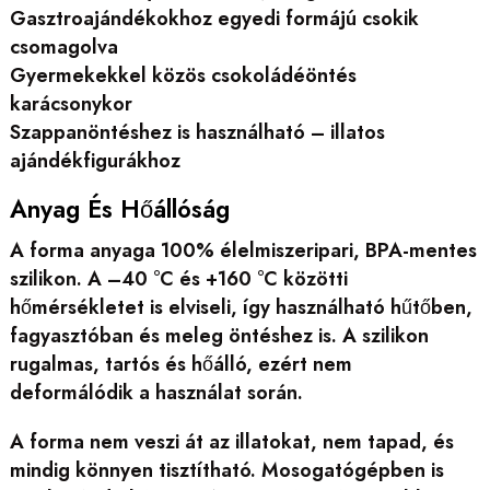
Gasztroajándékokhoz egyedi formájú csokik
csomagolva
Gyermekekkel közös csokoládéöntés
karácsonykor
Szappanöntéshez is használható – illatos
ajándékfigurákhoz
Anyag És Hőállóság
A forma anyaga 100% élelmiszeripari, BPA-mentes
szilikon. A –40 °C és +160 °C közötti
hőmérsékletet is elviseli, így használható hűtőben,
fagyasztóban és meleg öntéshez is. A szilikon
rugalmas, tartós és hőálló, ezért nem
deformálódik a használat során.
A forma nem veszi át az illatokat, nem tapad, és
mindig könnyen tisztítható. Mosogatógépben is