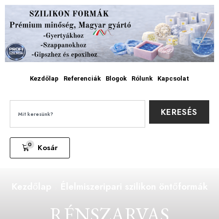
Kezdőlap
Referenciák
Blogok
Rólunk
Kapcsolat
KERESÉS
0
Kosár
Kezdőlap
Élelmiszeripari szilikon öntőformák
RÉNSZARVAS