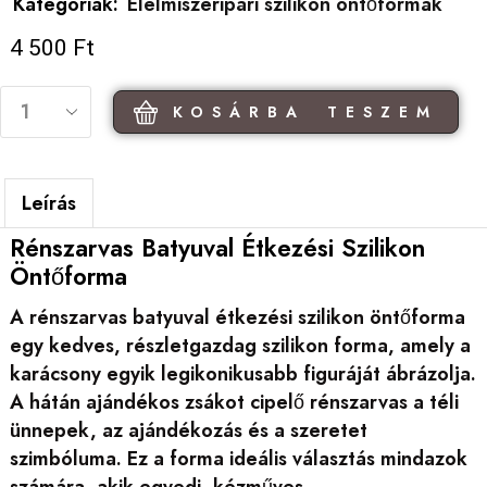
Kategóriák:
Élelmiszeripari szilikon öntőformák
4 500
Ft
KOSÁRBA TESZEM
Leírás
Rénszarvas Batyuval Étkezési Szilikon
Öntőforma
A rénszarvas batyuval étkezési szilikon öntőforma
egy kedves, részletgazdag szilikon forma, amely a
karácsony egyik legikonikusabb figuráját ábrázolja.
A hátán ajándékos zsákot cipelő rénszarvas a téli
ünnepek, az ajándékozás és a szeretet
szimbóluma. Ez a forma ideális választás mindazok