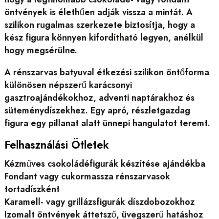
öntvények is élethűen adják vissza a mintát. A
szilikon rugalmas szerkezete biztosítja, hogy a
kész figura könnyen kifordítható legyen, anélkül
hogy megsérülne.
A rénszarvas batyuval étkezési szilikon öntőforma
különösen népszerű karácsonyi
gasztroajándékokhoz, adventi naptárakhoz és
süteménydíszekhez. Egy apró, részletgazdag
figura egy pillanat alatt ünnepi hangulatot teremt.
Felhasználási Ötletek
Kézműves csokoládéfigurák készítése ajándékba
Fondant vagy cukormassza rénszarvasok
tortadíszként
Karamell- vagy grillázsfigurák díszdobozokhoz
Izomalt öntvények áttetsző, üvegszerű hatáshoz