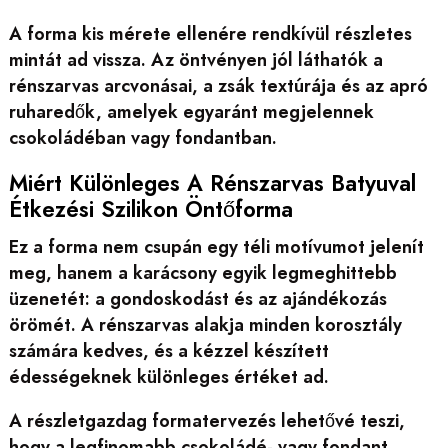
A forma kis mérete ellenére rendkívül részletes
mintát ad vissza. Az öntvényen jól láthatók a
rénszarvas arcvonásai, a zsák textúrája és az apró
ruharedők, amelyek egyaránt megjelennek
csokoládéban vagy fondantban.
Miért Különleges A Rénszarvas Batyuval
Étkezési Szilikon Öntőforma
Ez a forma nem csupán egy téli motívumot jelenít
meg, hanem a karácsony egyik legmeghittebb
üzenetét: a gondoskodást és az ajándékozás
örömét. A rénszarvas alakja minden korosztály
számára kedves, és a kézzel készített
édességeknek különleges értéket ad.
A részletgazdag formatervezés lehetővé teszi,
hogy a legfinomabb csokoládé- vagy fondant