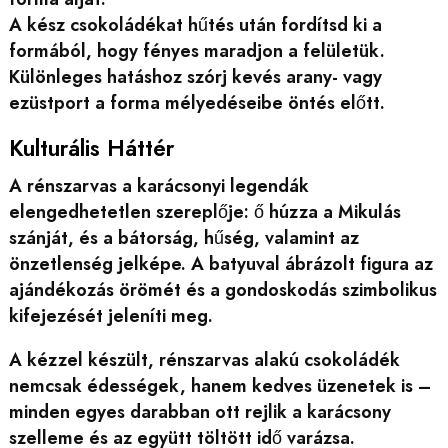
A kész csokoládékat hűtés után fordítsd ki a
formából, hogy fényes maradjon a felületük.
Különleges hatáshoz szórj kevés arany- vagy
ezüstport a forma mélyedéseibe öntés előtt.
Kulturális Háttér
A rénszarvas a karácsonyi legendák
elengedhetetlen szereplője: ő húzza a Mikulás
szánját, és a bátorság, hűség, valamint az
önzetlenség jelképe. A batyuval ábrázolt figura az
ajándékozás örömét és a gondoskodás szimbolikus
kifejezését jeleníti meg.
A kézzel készült, rénszarvas alakú csokoládék
nemcsak édességek, hanem kedves üzenetek is –
minden egyes darabban ott rejlik a karácsony
szelleme és az együtt töltött idő varázsa.