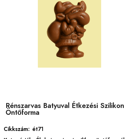
Rénszarvas Batyuval Étkezési Szilikon
Öntőforma
Cikkszám:
ét71