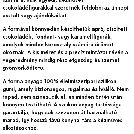
számára, akik egyedi, kézműves
csokoládéfigurákkal szeretnék feldobni az ünnepi
asztalt vagy ajándékaikat.
A formával könnyedén készíthetők apró, díszített
csokoládék, fondant- vagy karamellfigurák,
amelyek minden korosztály számára örömet
okoznak. A kis méret és a precíz mintázat révén a
végeredmény mindig részletgazdag és szemet
gyönyörködtető.
A forma anyaga 100% élelmiszeripari szilikon
gumi, amely biztonságos, rugalmas és hőálló. Nem
tapad, nem színeződik el, és minden öntés után
könnyen tisztítható. A szilikon anyag tartóssága
garantálja, hogy sok szezonon át használható
marad, így hosszú távú konyhai társ a kézműves
alkotásokhoz.