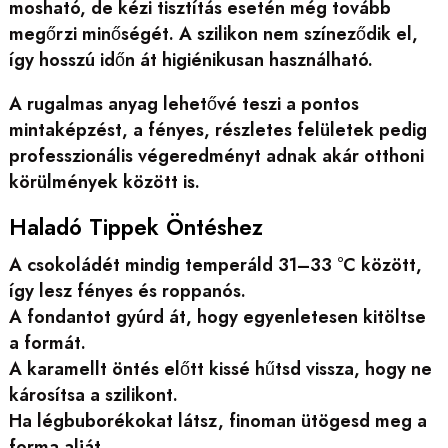
mosható, de kézi tisztítás esetén még tovább
megőrzi minőségét. A szilikon nem színeződik el,
így hosszú időn át higiénikusan használható.
A rugalmas anyag lehetővé teszi a pontos
mintaképzést, a fényes, részletes felületek pedig
professzionális végeredményt adnak akár otthoni
körülmények között is.
Haladó Tippek Öntéshez
A csokoládét mindig temperáld 31–33 °C között,
így lesz fényes és roppanós.
A fondantot gyúrd át, hogy egyenletesen kitöltse
a formát.
A karamellt öntés előtt kissé hűtsd vissza, hogy ne
károsítsa a szilikont.
Ha légbuborékokat látsz, finoman ütögesd meg a
forma alját.