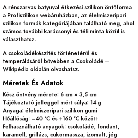
A rénszarvas batyuval étkezési szilikon öntőforma
a Profiszilikon webáruházban, az
élelmiszeripari
szilikon formák
kategóriájában található meg, ahol
számos további karácsonyi és téli minta közül is
választhatsz.
A csokoládékészítés történetéről és
temperálásáról bővebben a
Csokoládé –
Wikipédia
oldalán olvashatsz.
Méretek És Adatok
Kész öntvény mérete: 6 cm × 3,5 cm
Tájékoztató jelleggel mért súlya: 14 g
Anyaga: élelmiszeripari szilikon gumi
Hőállóság: –40 °C és +160 °C között
Felhasználható anyagok: csokoládé, fondant,
karamell, grillázs, cukormassza, izomalt, jég