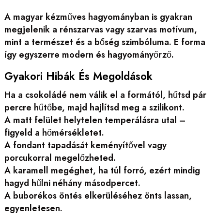
A magyar kézműves hagyományban is gyakran
megjelenik a rénszarvas vagy szarvas motívum,
mint a természet és a bőség szimbóluma. E forma
így egyszerre modern és hagyományőrző.
Gyakori Hibák És Megoldások
Ha a csokoládé nem válik el a formától, hűtsd pár
percre hűtőbe, majd hajlítsd meg a szilikont.
A matt felület helytelen temperálásra utal –
figyeld a hőmérsékletet.
A fondant tapadását keményítővel vagy
porcukorral megelőzheted.
A karamell megéghet, ha túl forró, ezért mindig
hagyd hűlni néhány másodpercet.
A buborékos öntés elkerüléséhez önts lassan,
egyenletesen.