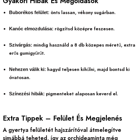
Gyakori Hibák És Megoldások
önts lassan, vékony sugárban.
Buborékos felület:
rögzítsd középre feszesen.
Kanóc elmozdulása:
mindig használd a 8 db közepes méretű, extra
Szivárgás:
erős gumigyűrűt.
hagyd teljesen kihűlni, majd bontsd ki
Nehezen válik ki:
óvatosan.
pigmenteket alaposan keverd el.
Színezési hibák:
Extra Tippek – Felület És Megjelenés
A gyertya felületét hajszárítóval átmelegítve
simábbá teheted, így az orchideaminta még