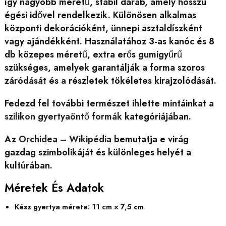
így nagyobb méretű, stabil darab, amely hosszú
égési idővel rendelkezik. Különösen alkalmas
központi dekorációként, ünnepi asztaldíszként
vagy ajándékként. Használatához 3-as kanóc és 8
db közepes méretű, extra erős gumigyűrű
szükséges, amelyek garantálják a forma szoros
záródását és a részletek tökéletes kirajzolódását.
Fedezd fel további természet ihlette mintáinkat a
szilikon gyertyaöntő formák
kategóriájában.
Az
Orchidea – Wikipédia
bemutatja e virág
gazdag szimbolikáját és különleges helyét a
kultúrában.
Méretek És Adatok
Kész gyertya mérete: 11 cm × 7,5 cm