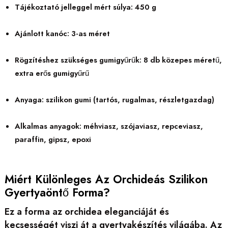
Tájékoztató jelleggel mért súlya: 450 g
Ajánlott kanóc: 3-as méret
Rögzítéshez szükséges gumigyűrűk: 8 db közepes méretű,
extra erős gumigyűrű
Anyaga: szilikon gumi (tartós, rugalmas, részletgazdag)
Alkalmas anyagok: méhviasz, szójaviasz, repceviasz,
paraffin, gipsz, epoxi
Miért Különleges Az Orchideás Szilikon
Gyertyaöntő Forma?
Ez a forma az orchidea eleganciáját és
kecsességét viszi át a gyertyakészítés világába. Az