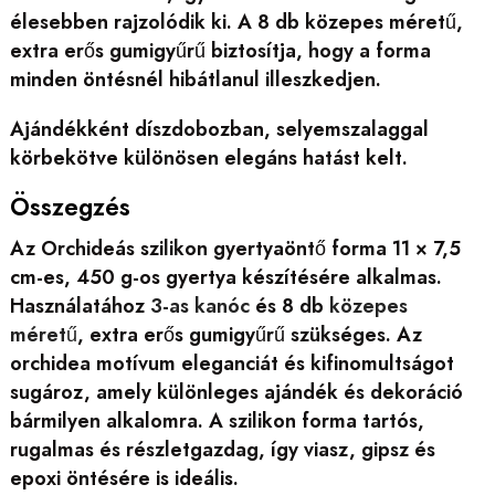
élesebben rajzolódik ki. A 8 db közepes méretű,
extra erős gumigyűrű biztosítja, hogy a forma
minden öntésnél hibátlanul illeszkedjen.
Ajándékként díszdobozban, selyemszalaggal
körbekötve különösen elegáns hatást kelt.
Összegzés
Az Orchideás szilikon gyertyaöntő forma 11 × 7,5
cm-es, 450 g-os gyertya készítésére alkalmas.
Használatához
3-as kanóc
és 8 db
közepes
méretű
, extra erős gumigyűrű szükséges. Az
orchidea motívum eleganciát és kifinomultságot
sugároz, amely különleges ajándék és dekoráció
bármilyen alkalomra. A szilikon forma tartós,
rugalmas és részletgazdag, így viasz, gipsz és
epoxi öntésére is ideális.