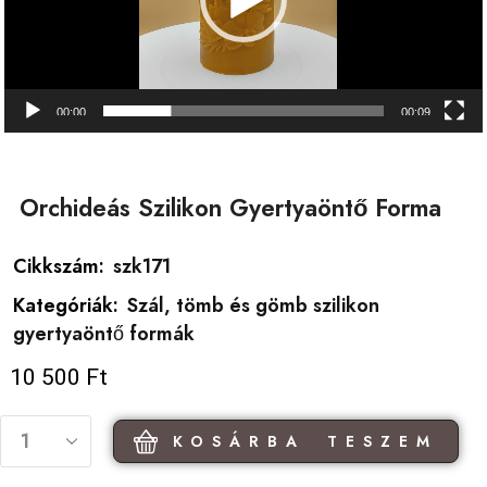
00:00
00:09
Orchideás Szilikon Gyertyaöntő Forma
Cikkszám:
szk171
Kategóriák:
Szál, tömb és gömb szilikon
gyertyaöntő formák
10 500
Ft
KOSÁRBA TESZEM