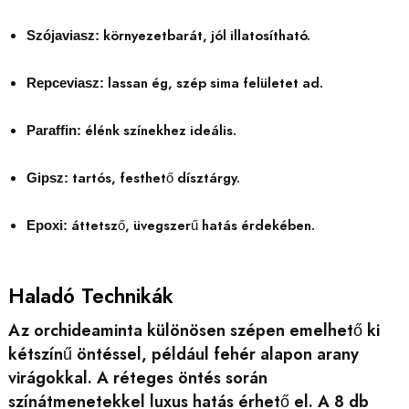
környezetbarát, jól illatosítható.
Szójaviasz:
lassan ég, szép sima felületet ad.
Repceviasz:
élénk színekhez ideális.
Paraffin:
tartós, festhető dísztárgy.
Gipsz:
áttetsző, üvegszerű hatás érdekében.
Epoxi:
Haladó Technikák
Az orchideaminta különösen szépen emelhető ki
kétszínű öntéssel, például fehér alapon arany
virágokkal. A réteges öntés során
színátmenetekkel luxus hatás érhető el. A 8 db