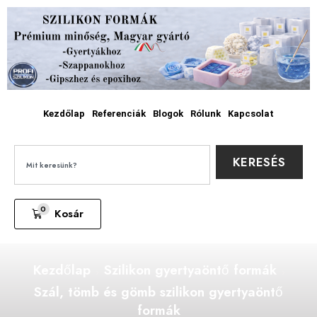
Kezdőlap
Referenciák
Blogok
Rólunk
Kapcsolat
KERESÉS
0
Kosár
Kezdőlap
Szilikon gyertyaöntő formák
Szál, tömb és gömb szilikon gyertyaöntő
formák