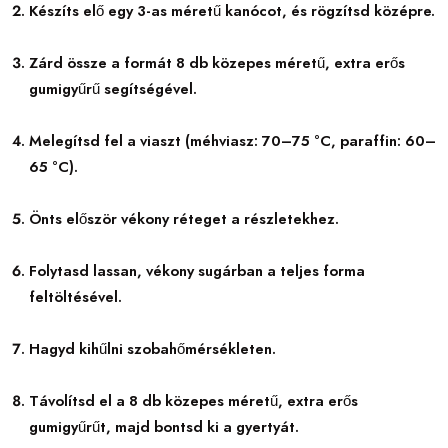
Készíts elő egy 3-as méretű kanócot, és rögzítsd középre.
Zárd össze a formát 8 db közepes méretű, extra erős
gumigyűrű segítségével.
Melegítsd fel a viaszt (méhviasz: 70–75 °C, paraffin: 60–
65 °C).
Önts először vékony réteget a részletekhez.
Folytasd lassan, vékony sugárban a teljes forma
feltöltésével.
Hagyd kihűlni szobahőmérsékleten.
Távolítsd el a 8 db közepes méretű, extra erős
gumigyűrűt, majd bontsd ki a gyertyát.