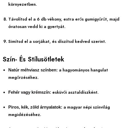
környezetben.
Távolítsd el a 6 db vékony, extra erős gumigyűrűt, majd
óvatosan vedd ki a gyertyát.
Simítsd el a sorjákat, és díszítsd kedved szerint.
Szín- És Stílusötletek
a hagyományos hangulat
Natúr méhviasz színben:
megőrzéséhez.
esküvői asztaldíszként.
Fehér vagy krémszín:
a magyar népi színvilág
Piros, kék, zöld árnyalatok:
megidézéséhez.