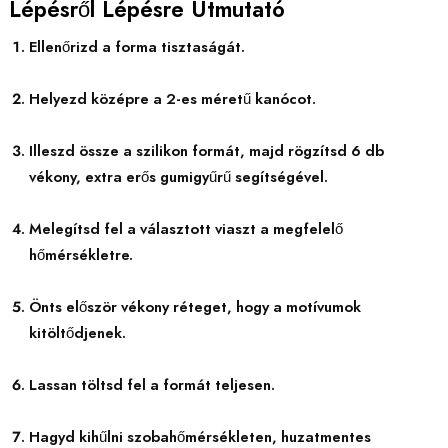
Lépésről Lépésre Útmutató
Ellenőrizd a forma tisztaságát.
Helyezd középre a 2-es méretű kanócot.
Illeszd össze a szilikon formát, majd rögzítsd 6 db
vékony, extra erős gumigyűrű segítségével.
Melegítsd fel a választott viaszt a megfelelő
hőmérsékletre.
Önts először vékony réteget, hogy a motívumok
kitöltődjenek.
Lassan töltsd fel a formát teljesen.
Hagyd kihűlni szobahőmérsékleten, huzatmentes