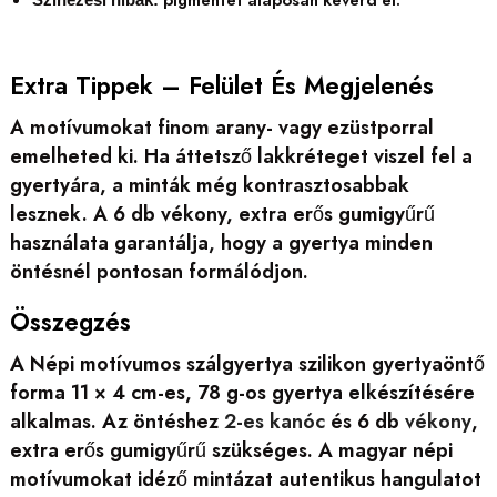
Extra Tippek – Felület És Megjelenés
A motívumokat finom arany- vagy ezüstporral
emelheted ki. Ha áttetsző lakkréteget viszel fel a
gyertyára, a minták még kontrasztosabbak
lesznek. A 6 db vékony, extra erős gumigyűrű
használata garantálja, hogy a gyertya minden
öntésnél pontosan formálódjon.
Összegzés
A Népi motívumos szálgyertya szilikon gyertyaöntő
forma 11 × 4 cm-es, 78 g-os gyertya elkészítésére
alkalmas. Az öntéshez
2-es kanóc
és 6 db
vékony
,
extra erős gumigyűrű szükséges. A magyar népi
motívumokat idéző mintázat autentikus hangulatot