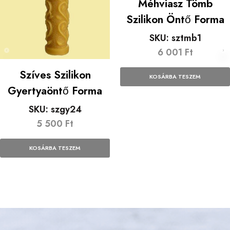
Méhviasz Tömb
Szilikon Öntő Forma
SKU:
sztmb1
6 001
Ft
Szíves Szilikon
KOSÁRBA TESZEM
Gyertyaöntő Forma
SKU:
szgy24
5 500
Ft
KOSÁRBA TESZEM