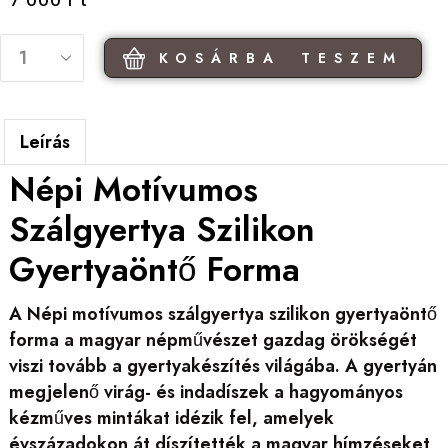
KOSÁRBA TESZEM
Leírás
Népi Motívumos
Szálgyertya Szilikon
Gyertyaöntő Forma
A Népi motívumos szálgyertya szilikon gyertyaöntő
forma a magyar népművészet gazdag örökségét
viszi tovább a gyertyakészítés világába. A gyertyán
megjelenő virág- és indadíszek a hagyományos
kézműves mintákat idézik fel, amelyek
évszázadokon át díszítették a magyar hímzéseket,