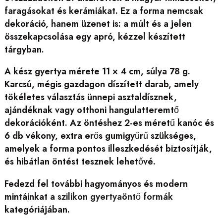
faragásokat és kerámiákat. Ez a forma nemcsak
dekoráció, hanem üzenet is: a múlt és a jelen
összekapcsolása egy apró, kézzel készített
tárgyban.
A kész gyertya mérete 11 × 4 cm, súlya 78 g.
Karcsú, mégis gazdagon díszített darab, amely
tökéletes választás ünnepi asztaldísznek,
ajándéknak vagy otthoni hangulatteremtő
dekorációként. Az öntéshez 2-es méretű kanóc és
6 db vékony, extra erős gumigyűrű szükséges,
amelyek a forma pontos illeszkedését biztosítják,
és hibátlan öntést tesznek lehetővé.
Fedezd fel további hagyományos és modern
mintáinkat a
szilikon gyertyaöntő formák
kategóriájában.