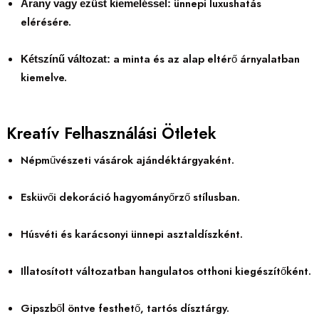
ünnepi luxushatás
Arany vagy ezüst kiemeléssel:
elérésére.
a minta és az alap eltérő árnyalatban
Kétszínű változat:
kiemelve.
Kreatív Felhasználási Ötletek
Népművészeti vásárok ajándéktárgyaként.
Esküvői dekoráció hagyományőrző stílusban.
Húsvéti és karácsonyi ünnepi asztaldíszként.
Illatosított változatban hangulatos otthoni kiegészítőként.
Gipszből öntve festhető, tartós dísztárgy.