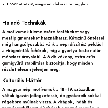
áttetsző, üvegszerű dekorációs tárgyhoz.
Epoxi:
Haladó Technikák
A motívumok kiemelésére festékeket vagy
metálpigmenteket használhatsz. Kétszínű öntéssel
még hangsúlyosabbá válik a népi díszítés: például
a virágminták fehérek, míg a gyertya teste natúr
méhviasz árnyalatú. A 6 db vékony, extra erős
gumigyűrű stabilitása biztosítja, hogy minden
részlet élesen jelenjen meg.
Kulturális Háttér
A magyar népi motívumok a 18–19. században
váltak igazán jellegzetessé, de gyökereik sokkal
régebbre nyúlnak vissza. A virágok, indák és