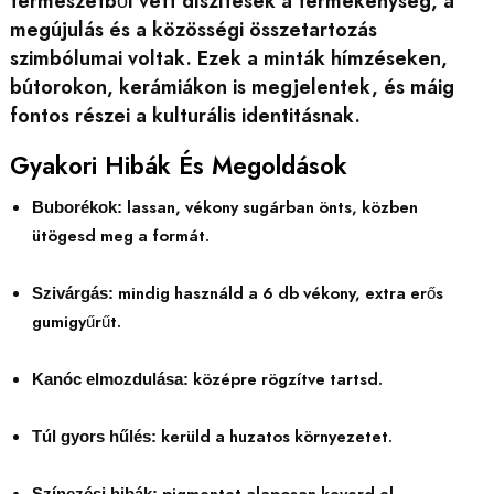
természetből vett díszítések a termékenység, a
megújulás és a közösségi összetartozás
szimbólumai voltak. Ezek a minták hímzéseken,
bútorokon, kerámiákon is megjelentek, és máig
fontos részei a kulturális identitásnak.
Gyakori Hibák És Megoldások
lassan, vékony sugárban önts, közben
Buborékok:
ütögesd meg a formát.
mindig használd a 6 db vékony, extra erős
Szivárgás:
gumigyűrűt.
középre rögzítve tartsd.
Kanóc elmozdulása:
kerüld a huzatos környezetet.
Túl gyors hűlés:
pigmentet alaposan keverd el.
Színezési hibák: