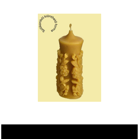
Videólejátszó