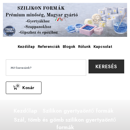
Kezdőlap
Referenciák
Blogok
Rólunk
Kapcsolat
KERESÉS
0
Kosár
Kezdőlap
Szilikon gyertyaöntő formák
Szál, tömb és gömb szilikon gyertyaöntő
formák