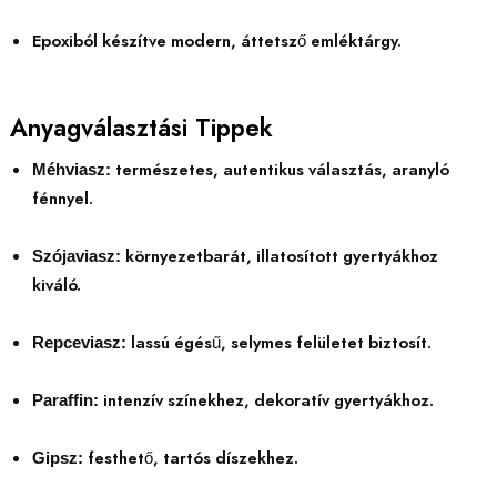
Epoxiból készítve modern, áttetsző emléktárgy.
Anyagválasztási Tippek
természetes, autentikus választás, aranyló
Méhviasz:
fénnyel.
környezetbarát, illatosított gyertyákhoz
Szójaviasz:
kiváló.
lassú égésű, selymes felületet biztosít.
Repceviasz:
intenzív színekhez, dekoratív gyertyákhoz.
Paraffin:
festhető, tartós díszekhez.
Gipsz: