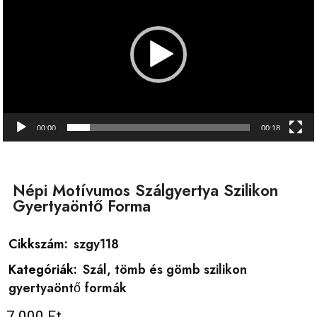
00:00
00:18
Népi Motívumos Szálgyertya Szilikon
Gyertyaöntő Forma
Cikkszám:
szgy118
Kategóriák:
Szál, tömb és gömb szilikon
gyertyaöntő formák
7 000
Ft