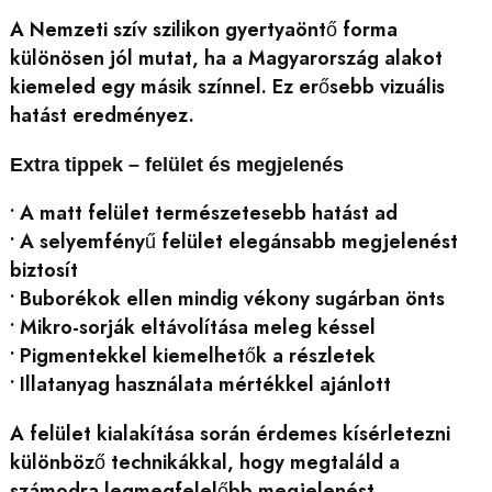
A Nemzeti szív szilikon gyertyaöntő forma
különösen jól mutat, ha a Magyarország alakot
kiemeled egy másik színnel. Ez erősebb vizuális
hatást eredményez.
Extra tippek – felület és megjelenés
• A matt felület természetesebb hatást ad
• A selyemfényű felület elegánsabb megjelenést
biztosít
• Buborékok ellen mindig vékony sugárban önts
• Mikro-sorják eltávolítása meleg késsel
• Pigmentekkel kiemelhetők a részletek
• Illatanyag használata mértékkel ajánlott
A felület kialakítása során érdemes kísérletezni
különböző technikákkal, hogy megtaláld a
számodra legmegfelelőbb megjelenést.