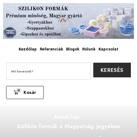
Kezdőlap
Referenciák
Blogok
Rólunk
Kapcsolat
KERESÉS
0
Kosár
Kezdőlap
Szilikon formák a Magyarság jegyében