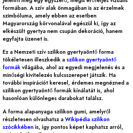
jeleníti meg egy egyszerű, mégis erőteljes vizuális
formában. A szív alak önmagában is az érzelmek
szimbóluma, amely ebben az esetben
Magyarország körvonalával egészül ki, így az
elkészült gyertya nem csupán dekoráció, hanem
egyfajta üzenet is.
Ez a Nemzeti szív szilikon gyertyaöntő forma
tökéletesen illeszkedik a
szilikon gyertyaöntő
formák
világába, ahol az egyedi megjelenés és a
minőségi kivitelezés kulcsszerepet játszik. Ha
további inspirációt keresel, érdemes megnézned a
szilikon gyertyaöntő formák kínálatát is, ahol
hasonlóan különleges darabokat találsz.
A forma alapanyaga szilikon gumi, amelyről
részletesen olvashatsz a
Wikipédia szilikon
szócikkében
is, így pontos képet kaphatsz arról,