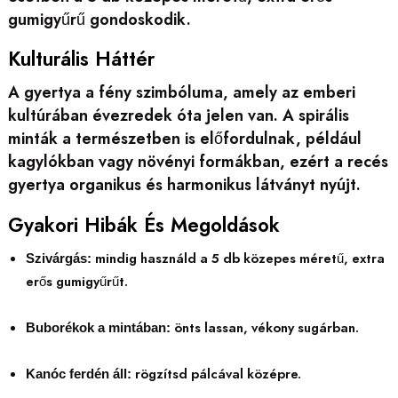
gumigyűrű gondoskodik.
Kulturális Háttér
A gyertya a fény szimbóluma, amely az emberi
kultúrában évezredek óta jelen van. A spirális
minták a természetben is előfordulnak, például
kagylókban vagy növényi formákban, ezért a recés
gyertya organikus és harmonikus látványt nyújt.
Gyakori Hibák És Megoldások
mindig használd a 5 db közepes méretű, extra
Szivárgás:
erős gumigyűrűt.
önts lassan, vékony sugárban.
Buborékok a mintában:
rögzítsd pálcával középre.
Kanóc ferdén áll: