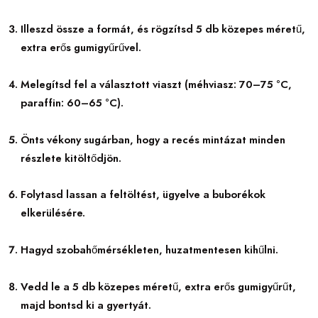
Illeszd össze a formát, és rögzítsd 5 db közepes méretű,
extra erős gumigyűrűvel.
Melegítsd fel a választott viaszt (méhviasz: 70–75 °C,
paraffin: 60–65 °C).
Önts vékony sugárban, hogy a recés mintázat minden
részlete kitöltődjön.
Folytasd lassan a feltöltést, ügyelve a buborékok
elkerülésére.
Hagyd szobahőmérsékleten, huzatmentesen kihűlni.
Vedd le a 5 db közepes méretű, extra erős gumigyűrűt,
majd bontsd ki a gyertyát.