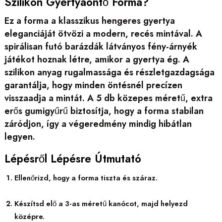
Szilikon Gyertyaöntő Forma?
Ez a forma a klasszikus hengeres gyertya
eleganciáját ötvözi a modern, recés mintával. A
spirálisan futó barázdák látványos fény-árnyék
játékot hoznak létre, amikor a gyertya ég. A
szilikon anyag rugalmassága és részletgazdagsága
garantálja, hogy minden öntésnél precízen
visszaadja a mintát. A 5 db közepes méretű, extra
erős gumigyűrű biztosítja, hogy a forma stabilan
záródjon, így a végeredmény mindig hibátlan
legyen.
Lépésről Lépésre Útmutató
Ellenőrizd, hogy a forma tiszta és száraz.
Készítsd elő a 3-as méretű kanócot, majd helyezd
középre.