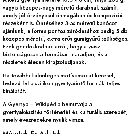
A kész gyertya mérete 10,5 × 6 cm, súlya 203 g,
vagyis közepes-nagy méretű darabnak számít,
amely jól érvényesül önmagában és kompozíció
részeként is. Öntéséhez 3-as méretű kanócot
ajánlunk, a forma pontos záródásához pedig 5 db
közepes méretű, extra erős gumigyűrű szükséges.
Ezek gondoskodnak arról, hogy a viasz
biztonságosan a formában maradjon, és a
részletek élesen kirajzolódjanak.
Ha további különleges motívumokat keresel,
fedezd fel a
szilikon gyertyaöntő formák
teljes
kínálatát.
A
Gyertya – Wikipédia
bemutatja a
gyertyakészítés történetét és kulturális szerepét,
amely évezredekre nyúlik vissza.
Méretek És Adatok