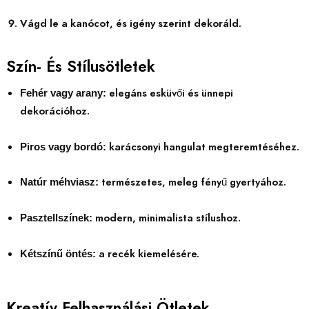
Vágd le a kanócot, és igény szerint dekoráld.
Szín- És Stílusötletek
elegáns esküvői és ünnepi
Fehér vagy arany:
dekorációhoz.
karácsonyi hangulat megteremtéséhez.
Piros vagy bordó:
természetes, meleg fényű gyertyához.
Natúr méhviasz:
modern, minimalista stílushoz.
Pasztellszínek:
a recék kiemelésére.
Kétszínű öntés:
Kreatív Felhasználási Ötletek