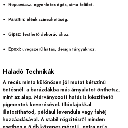
egyenletes égés, sima felület.
Repceviasz:
élénk színezhetőség.
Paraffin:
festhető dekorációhoz.
Gipsz:
üvegszerű hatás, design tárgyakhoz.
Epoxi:
Haladó Technikák
A recés minta különösen jól mutat kétszínű
öntésnél: a barázdákba más árnyalatot önthetsz,
mint az alap. Márványozott hatás is készíthető
pigmentek keverésével. Illóolajokkal
illatosíthatod, például levendula vagy fahéj
hozzáadásával. A stabil rögzítésről minden
esetben a 5 db közepes méretű, extra erős