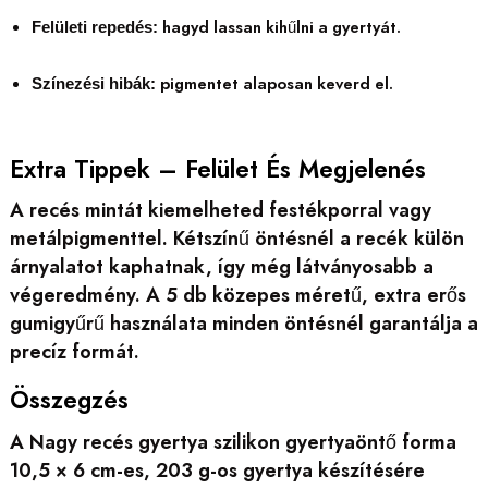
hagyd lassan kihűlni a gyertyát.
Felületi repedés:
pigmentet alaposan keverd el.
Színezési hibák:
Extra Tippek – Felület És Megjelenés
A recés mintát kiemelheted festékporral vagy
metálpigmenttel. Kétszínű öntésnél a recék külön
árnyalatot kaphatnak, így még látványosabb a
végeredmény. A 5 db közepes méretű, extra erős
gumigyűrű használata minden öntésnél garantálja a
precíz formát.
Összegzés
A Nagy recés gyertya szilikon gyertyaöntő forma
10,5 × 6 cm-es, 203 g-os gyertya készítésére