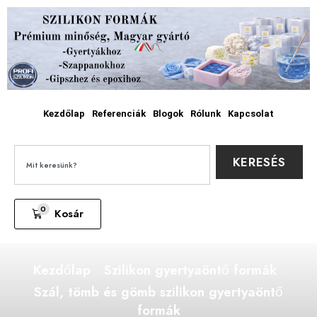
Kezdőlap
Referenciák
Blogok
Rólunk
Kapcsolat
KERESÉS
0
Kosár
Kezdőlap
Szilikon gyertyaöntő formák
Szál, tömb és gömb szilikon gyertyaöntő
formák