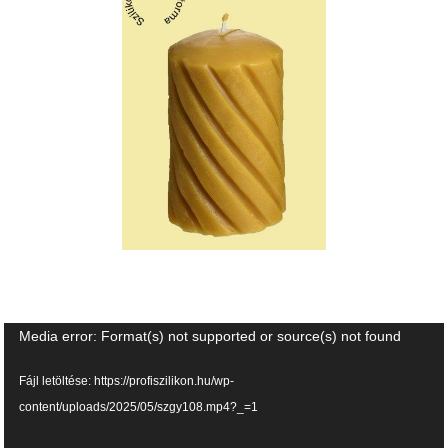
Videólejátszó
Media error: Format(s) not supported or source(s) not found
Fájl letöltése: https://profiszilikon.hu/wp-
content/uploads/2025/05/szgy108.mp4?_=1