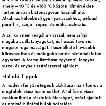
A forma kiváló minőségű szilikon gumiból készült,
amely –40 °C és +160 °C közötti hőmérséklet-
tartományban biztonságosan használható.
Alkalmas különböző gyertyaviaszokhoz, például
paraffin-, szója-, repce- és méhviaszhoz is.
A szilikon nem reagál a viasszal, nem szívja
magába az illatanyagokat, és hosszú távon is
megőrzi rugalmasságát. Használható hűvösebb
környezetben és melegebb öntési hőmérsékleten
egyaránt. A forma tisztítása egyszerű, langyos
vízzel és enyhe tisztítószerrel ajánlott.
Haladó Tippek
A modern fenyő réteges kialakítása miatt fontos a
megfelelő viasz-hőmérséklet. A túl forró viasz
csökkentheti a részletek élességét, ezért ajánlott
az optimális öntési hőfok betartása.