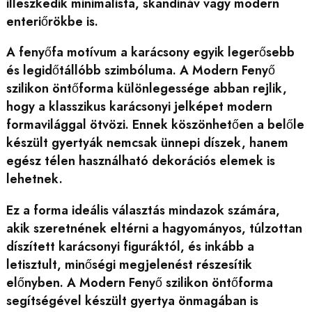
illeszkedik minimalista, skandináv vagy modern
enteriőrökbe is.
A fenyőfa motívum a karácsony egyik legerősebb
és legidőtállóbb szimbóluma. A Modern Fenyő
szilikon öntőforma különlegessége abban rejlik,
hogy a klasszikus karácsonyi jelképet modern
formavilággal ötvözi. Ennek köszönhetően a belőle
készült gyertyák nemcsak ünnepi díszek, hanem
egész télen használható dekorációs elemek is
lehetnek.
Ez a forma ideális választás mindazok számára,
akik szeretnének eltérni a hagyományos, túlzottan
díszített karácsonyi figuráktól, és inkább a
letisztult, minőségi megjelenést részesítik
előnyben. A Modern Fenyő szilikon öntőforma
segítségével készült gyertya önmagában is