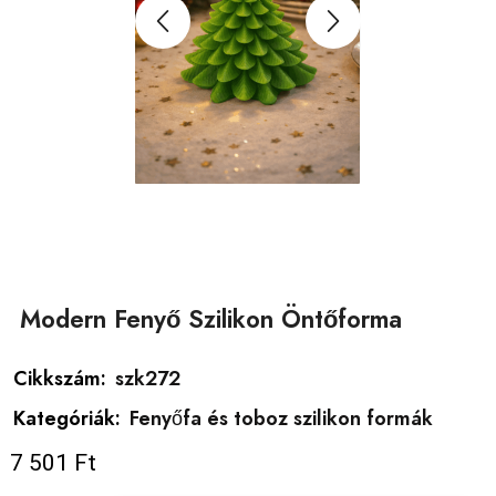
Modern Fenyő Szilikon Öntőforma
Cikkszám:
szk272
Kategóriák:
Fenyőfa és toboz szilikon formák
7 501
Ft