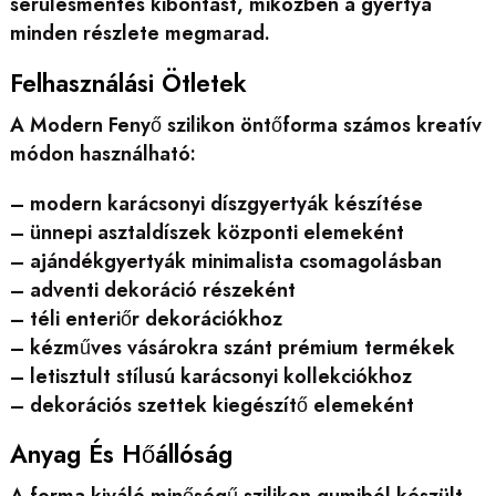
sérülésmentes kibontást, miközben a gyertya
minden részlete megmarad.
Felhasználási Ötletek
A Modern Fenyő szilikon öntőforma számos kreatív
módon használható:
– modern karácsonyi díszgyertyák készítése
– ünnepi asztaldíszek központi elemeként
– ajándékgyertyák minimalista csomagolásban
– adventi dekoráció részeként
– téli enteriőr dekorációkhoz
– kézműves vásárokra szánt prémium termékek
– letisztult stílusú karácsonyi kollekciókhoz
– dekorációs szettek kiegészítő elemeként
Anyag És Hőállóság