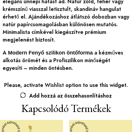
elegáns ünnepi hatást ad. Natúr zöld, fehér vagy
krémszínű viasszal letisztult, skandináv hangulat
érhető el. Ajándékozáshoz átlátszó dobozban vagy
natúr papírcsomagolásban különösen mutatós.
Minimalista címkével kiegészítve prémium
megjelenést biztosít.
A
a kézműves
Modern Fenyő szilikon öntőforma
alkotás örömét és a Profiszilikon minőségét
egyesíti – minden öntésben.
Please, activate
Wishlist
option to use this widget.
Add hozzá az összehasonlításhoz
Kapcsolódó Termékek