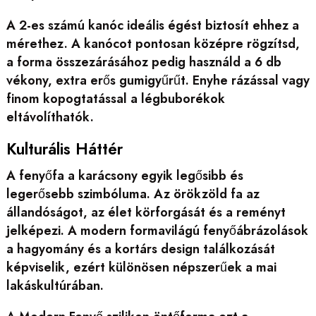
A 2-es számú kanóc ideális égést biztosít ehhez a
mérethez. A kanócot pontosan középre rögzítsd,
a forma összezárásához pedig használd a 6 db
vékony, extra erős gumigyűrűt. Enyhe rázással vagy
finom kopogtatással a légbuborékok
eltávolíthatók.
Kulturális Háttér
A fenyőfa a karácsony egyik legősibb és
legerősebb szimbóluma. Az örökzöld fa az
állandóságot, az élet körforgását és a reményt
jelképezi. A modern formavilágú fenyőábrázolások
a hagyomány és a kortárs design találkozását
képviselik, ezért különösen népszerűek a mai
lakáskultúrában.