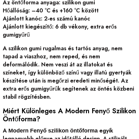
Az öntőforma anyaga: szilikon gumi
Hőállóság: –40 °C és +160 °C között
Ajánlott kanóc: 2-es számú kanóc
Ajánlott kiegészítő: 6 db vékony, extra erős
gumigyűrű
A szilikon gumi rugalmas és tartós anyag, nem
tapad a viaszhoz, nem reped, és nem
deformálódik. Nem veszi át az illatokat és
színeket, így különböző színű vagy illatú gyertyák
készítése után is megőrzi eredeti minőségét. Az
extra erős gumigyűrűk segítenek az öntés közbeni
stabil rögzítésben.
Miért Különleges A Modern Fenyő Szilikon
Öntőforma?
A
egyik
Modern Fenyő szilikon öntőforma
legnagyobb előnye az időtálló design. A stilizált