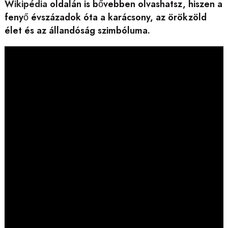
Wikipédia
oldalán is bővebben olvashatsz, hiszen a
fenyő évszázadok óta a karácsony, az örökzöld
élet és az állandóság szimbóluma.