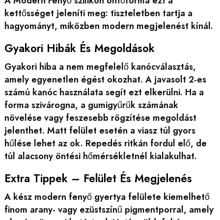
A Modern Fenyő szilikon öntőforma ezt a
kettősséget jeleníti meg: tiszteletben tartja a
hagyományt, miközben modern megjelenést kínál.
Gyakori Hibák És Megoldások
Gyakori hiba a nem megfelelő kanócválasztás,
amely egyenetlen égést okozhat. A javasolt 2-es
számú kanóc használata segít ezt elkerülni. Ha a
forma szivárogna, a gumigyűrűk számának
növelése vagy feszesebb rögzítése megoldást
jelenthet. Matt felület esetén a viasz túl gyors
hűlése lehet az ok. Repedés ritkán fordul elő, de
túl alacsony öntési hőmérsékletnél kialakulhat.
Extra Tippek – Felület És Megjelenés
A kész modern fenyő gyertya felülete kiemelhető
finom arany- vagy ezüstszínű pigmentporral, amely