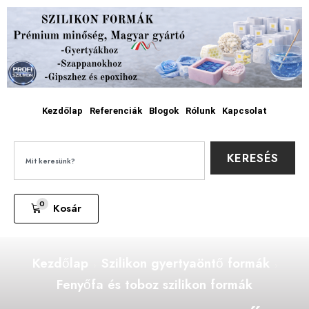
Kezdőlap
Referenciák
Blogok
Rólunk
Kapcsolat
KERESÉS
0
Kosár
Kezdőlap
Szilikon gyertyaöntő formák
Fenyőfa és toboz szilikon formák