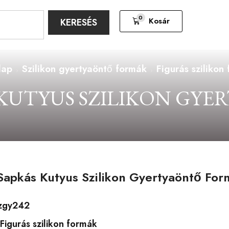
0
Kosár
KERESÉS
lap
Szilikon gyertyaöntő formák
Figurás szilikon
 KUTYUS SZILIKON GY
Sapkás Kutyus Szilikon Gyertyaöntő For
zgy242
Figurás szilikon formák