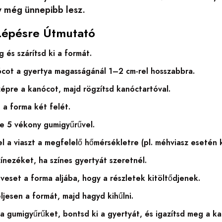
 még ünnepibb lesz.
Lépésre Útmutató
g és szárítsd ki a formát.
cot a gyertya magasságánál 1–2 cm-rel hosszabbra.
épre a kanócot, majd rögzítsd kanóctartóval.
e a forma két felét.
e 5 vékony gumigyűrűvel.
l a viaszt a megfelelő hőmérsékletre (pl. méhviasz esetén 
ínezéket, ha színes gyertyát szeretnél.
veset a forma aljába, hogy a részletek kitöltődjenek.
ljesen a formát, majd hagyd kihűlni.
 a gumigyűrűket, bontsd ki a gyertyát, és igazítsd meg a k