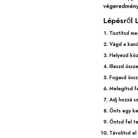
végeredmény
Lépésről 
Tisztítsd me
Vágd a kanó
Helyezd köz
Illeszd össz
Fogasd össz
Melegítsd fe
Adj hozzá sz
Önts egy ke
Öntsd fel te
Távolítsd el