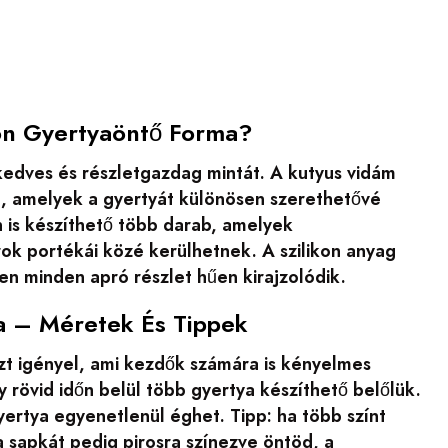
kon Gyertyaöntő Forma?
, kedves és részletgazdag mintát. A kutyus vidám
ek, amelyek a gyertyát különösen szerethetővé
n is készíthető több darab, amelyek
ok portékái közé kerülhetnek. A szilikon anyag
n minden apró részlet hűen kirajzolódik.
a – Méretek És Tippek
szt igényel, ami kezdők számára is kényelmes
 rövid időn belül több gyertya készíthető belőlük.
ertya egyenetlenül éghet. Tipp: ha több színt
a sapkát pedig pirosra színezve öntöd, a