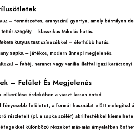
tílusötletek
– természetes, aranyszínű gyertya, amely bármilyen dek
asz
– klasszikus Mikulás-hatás.
 fehér szegély
színezékkel – élethűbb hatás.
fekete kutyus test
– játékos, modern ünnepi megjelenés.
rany sapka
– fahéj, narancs vagy vanília illattal igazi karácsony
áltozat
pek – Felület És Megjelenés
 elkerülése érdekében a viaszt lassan öntsd.
 fényesebb felületet, a formát használat előtt melegítsd át
ró részleteit (pl. a sapka szélét) akrilfestékkel kiemelhete
zrétegekkel különböző részeket más-más árnyalatban önthet