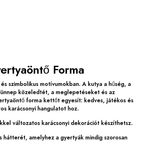
yertyaöntő Forma
m és szimbolikus motívumokban. A kutya a hűség, a
z ünnep közeledtét, a meglepetéseket és az
ertyaöntő forma kettőt egyesít: kedves, játékos és
tos karácsonyi hangulatot hoz.
kkel változatos karácsonyi dekorációt készíthetsz.
is hátterét, amelyhez a gyertyák mindig szorosan