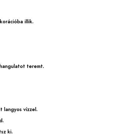
orációba illik.
i hangulatot teremt.
 langyos vízzel.
d.
sz ki.