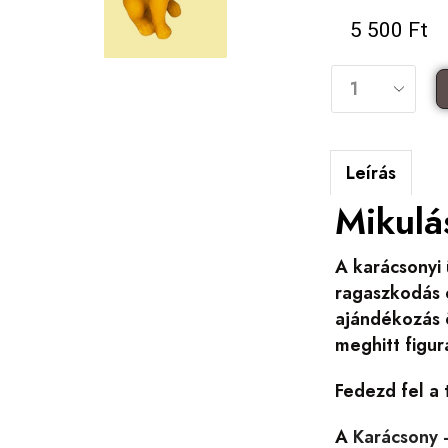
5 500
Ft
Leírás
Mikulá
A karácsonyi 
ragaszkodás 
ajándékozás ö
meghitt figur
Fedezd fel a
A
Karácsony 