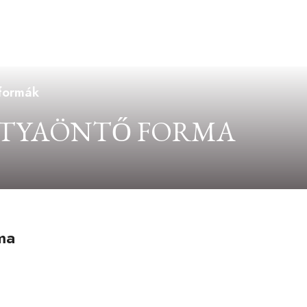
 formák
ERTYAÖNTŐ FORMA
ma