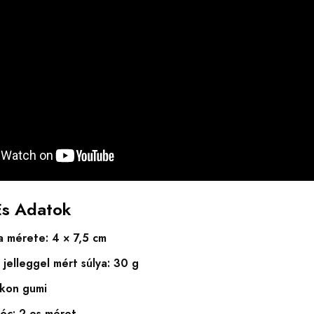
És Adatok
a mérete: 4 × 7,5 cm
jelleggel mért súlya: 30 g
ikon gumi
nóc: 2-es méret