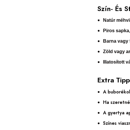
Szín- És S
Natúr méhvi
Piros sapka,
Barna vagy 
Zöld vagy a
Illatosított v
Extra Tip
A buborékok
Ha szeretnél
A gyertya ap
Színes vias