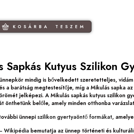
KOSÁRBA TESZEM
s Sapkás Kutyus Szilikon G
ünnepkör mindig is bővelkedett szeretetteljes, vidá
és a barátság megtestesítője, míg a Mikulás sapka a
römét jelképezi. A Mikulás sapkás kutyus szilikon gy
át önthetünk belőle, amely minden otthonba varázsla
 további ünnepi
szilikon gyertyaöntő formákat
, amelye
– Wikipédia
bemutatja az ünnep történeti és kulturál