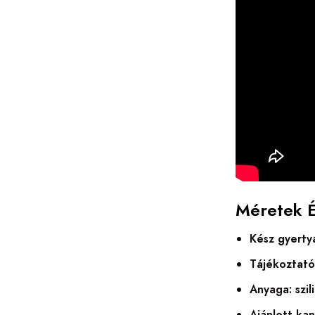
Méretek 
Kész gyerty
Tájékoztató 
Anyaga: szil
Ajánlott ka