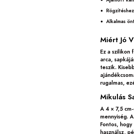
Rögzítéshez
Alkalmas önt
Miért Jó 
Ez a szilikon
arca, sapkájá
teszik. Kiseb
ajándékcsoma
rugalmas, ez
Mikulás S
A 4 × 7,5 cm-
mennyiség. A 
Fontos, hogy
használsz, pé