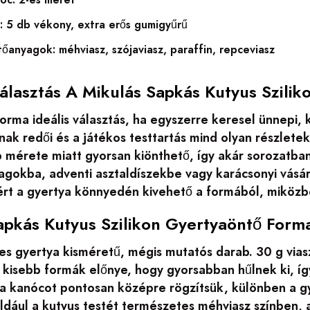
: 5 db vékony, extra erős gumigyűrű
őanyagok: méhviasz, szójaviasz, paraffin, repceviasz
Választás A Mikulás Sapkás Kutyus Szili
 forma ideális választás, ha egyszerre keresel ünnepi
nak redői és a játékos testtartás mind olyan részlet
b mérete miatt gyorsan kiönthető, így akár sorozatba
gokba, adventi asztaldíszekbe vagy karácsonyi vásár
ért a gyertya könnyedén kivehető a formából, miközbe
apkás Kutyus Szilikon Gyertyaöntő Form
es gyertya kisméretű, mégis mutatós darab. 30 g via
kisebb formák előnye, hogy gyorsabban hűlnek ki, így
 a kanócot pontosan középre rögzítsük, különben a gy
ldául a kutyus testét természetes méhviasz színben, 