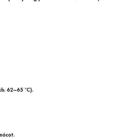
kb. 62–65 °C).
anócot.