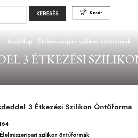
0
Kosár
KERESÉS
Kezdőlap
Élelmiszeripari szilikon öntőformák
DEL 3 ÉTKEZÉSI SZILI
sdeddel 3 Étkezési Szilikon Öntőforma
t64
Élelmiszeripari szilikon öntőformák