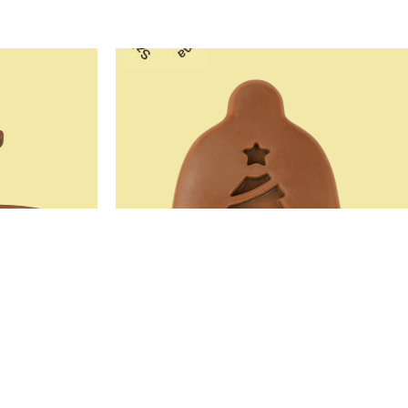
 Szilikon
Fenyő Mintás Csengő Étkezési
Szilikon Öntőforma