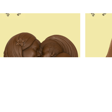
Anyák Napi Étkezési Szilikon
Csengő
Öntőforma