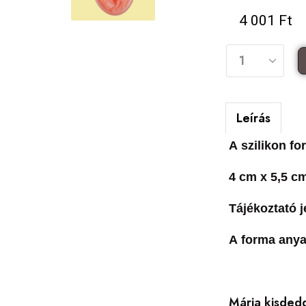
4 001
Ft
Leírás
A szilikon f
4 cm x 5,5 c
Tájékoztató j
A forma anyag
Mária kisdedd