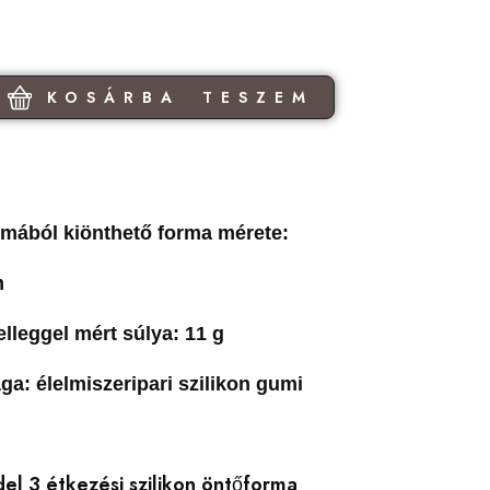
KOSÁRBA TESZEM
ormából kiönthető forma mérete:
m
elleggel mért súlya: 11 g
a: élelmiszeripari szilikon gumi
el 3 étkezési szilikon öntőforma