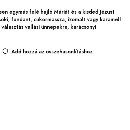
esen egymás felé hajló Máriát és a kisded Jézust
csoki, fondant, cukormassza, izomalt vagy karamell
választás vallási ünnepekre, karácsonyi
Add hozzá az összehasonlításhoz