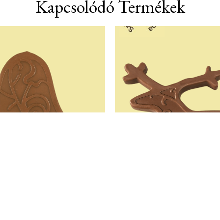
Kapcsolódó Termékek
 Étkezési Szilikon
Rénszarvas Étkezési
Öntőforma
Öntőforma