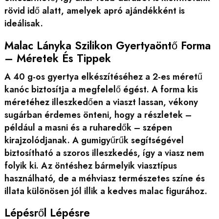
rövid idő alatt, amelyek apró ajándékként is
ideálisak.
Malac Lányka Szilikon Gyertyaöntő Forma
– Méretek És Tippek
A 40 g-os gyertya elkészítéséhez a 2-es méretű
kanóc biztosítja a megfelelő égést. A forma kis
méretéhez illeszkedően a viaszt lassan, vékony
sugárban érdemes önteni, hogy a részletek –
például a masni és a ruharedők – szépen
kirajzolódjanak. A gumigyűrűk segítségével
biztosítható a szoros illeszkedés, így a viasz nem
folyik ki. Az öntéshez bármelyik viasztípus
használható, de a méhviasz természetes színe és
illata különösen jól illik a kedves malac figurához.
Lépésről Lépésre