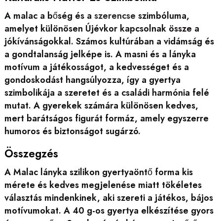
A malac a bőség és a
szerencse
szimbóluma,
amelyet különösen Újévkor kapcsolnak össze a
jókívánságokkal. Számos kultúrában a vidámság és
a gondtalanság jelképe is. A masni és a lányka
motívum a játékosságot, a kedvességet és a
gondoskodást hangsúlyozza, így a gyertya
szimbolikája a szeretet és a családi harmónia felé
mutat. A gyerekek számára különösen kedves,
mert barátságos figurát formáz, amely egyszerre
humoros és biztonságot sugárzó.
Összegzés
A Malac lányka szilikon gyertyaöntő forma kis
mérete és kedves megjelenése miatt tökéletes
választás mindenkinek, aki szereti a játékos, bájos
motívumokat. A 40 g-os gyertya elkészítése gyors