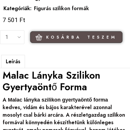
Kategóriák:
Figurás szilikon formák
7 501
Ft
KOSÁRBA TESZEM
Leírás
Malac Lányka Szilikon
Gyertyaöntő Forma
A
Malac lányka szilikon gyertyaöntő forma
kedves, vidám és bájos karakterével azonnal
mosolyt csal bárki arcára. A részletgazdag szilikon
formával könnyedén készíthetünk különleges
gyertyát, amely nemcsak fényével, hanem játékos