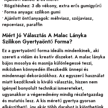
• Rögzítéshez: 3 db vékony, extra erős gumigyűrű
• Forma anyaga: szilikon gumi
• Ajánlott öntőanyagok: méhviasz, szójaviasz,
repceviasz, paraffin
Miért Jó Választás A Malac Lányka
Szilikon Gyertyaöntő Forma?
Ez a gyertyaöntő forma ideális mindenkinek, aki
szereti a vidám és kreatív díszeket. A malac lányka
bájos mosolya és masnija különlegessé teszi,
miközben könnyedén illeszkedik ünnepi és
mindennapi dekorációkhoz. Az egyszerű használat
miatt kezdőknek is kiváló választás, hiszen nem
igényel bonyolult technikai ismereteket,
ugyanakkor a végeredmény mindig részletgazdag
és mutatós lesz. A kis méretű gyertya gyorsan
elkészíthető, így akár több darabot is kiönthetünk