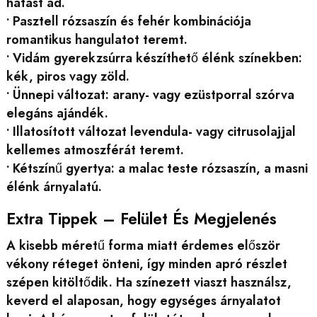
hatást ad.
• Pasztell rózsaszín és fehér kombinációja
romantikus hangulatot teremt.
• Vidám gyerekzsúrra készíthető élénk színekben:
kék, piros vagy zöld.
• Ünnepi változat: arany- vagy ezüstporral szórva
elegáns ajándék.
• Illatosított változat levendula- vagy citrusolajjal
kellemes atmoszférát teremt.
• Kétszínű gyertya: a malac teste rózsaszín, a masni
élénk árnyalatú.
Extra Tippek – Felület És Megjelenés
A kisebb méretű forma miatt érdemes először
vékony réteget önteni, így minden apró részlet
szépen kitöltődik. Ha színezett viaszt használsz,
keverd el alaposan, hogy egységes árnyalatot