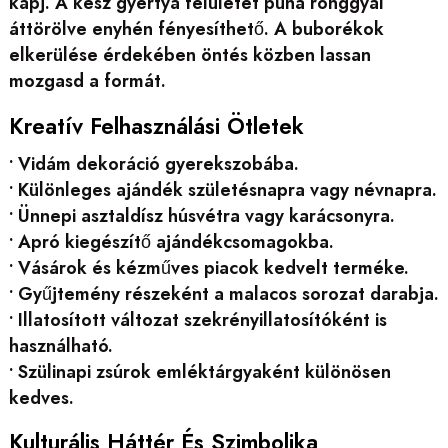
kapj. A kész gyertya felületét puha ronggyal
áttörölve enyhén fényesíthető. A buborékok
elkerülése érdekében öntés közben lassan
mozgasd a formát.
Kreatív Felhasználási Ötletek
• Vidám dekoráció gyerekszobába.
• Különleges ajándék születésnapra vagy névnapra.
• Ünnepi asztaldísz húsvétra vagy karácsonyra.
• Apró kiegészítő ajándékcsomagokba.
• Vásárok és kézműves piacok kedvelt terméke.
• Gyűjtemény részeként a malacos sorozat darabja.
• Illatosított változat szekrényillatosítóként is
használható.
• Szülinapi zsúrok emléktárgyaként különösen
kedves.
Kulturális Háttér És Szimbolika