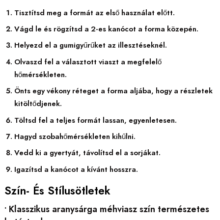
Tisztítsd meg a formát az első használat előtt.
Vágd le és rögzítsd a 2-es kanócot a forma közepén.
Helyezd el a gumigyűrűket az illesztéseknél.
Olvaszd fel a választott viaszt a megfelelő
hőmérsékleten.
Önts egy vékony réteget a forma aljába, hogy a részletek
kitöltődjenek.
Töltsd fel a teljes formát lassan, egyenletesen.
Hagyd szobahőmérsékleten kihűlni.
Vedd ki a gyertyát, távolítsd el a sorjákat.
Igazítsd a kanócot a kívánt hosszra.
Szín- És Stílusötletek
• Klasszikus aranysárga méhviasz szín természetes