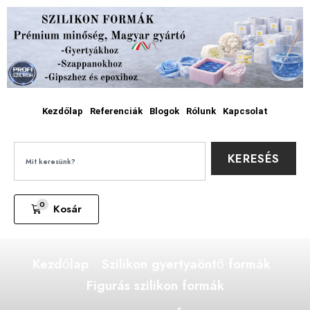
Kezdőlap
Referenciák
Blogok
Rólunk
Kapcsolat
KERESÉS
0
Kosár
Kezdőlap
Szilikon gyertyaöntő formák
Figurás szilikon formák