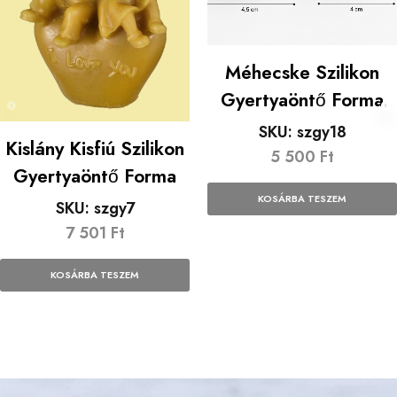
Méhecske Szilikon
Gyertyaöntő Forma
SKU:
szgy18
Kislány Kisfiú Szilikon
5 500
Ft
Gyertyaöntő Forma
KOSÁRBA TESZEM
SKU:
szgy7
7 501
Ft
KOSÁRBA TESZEM