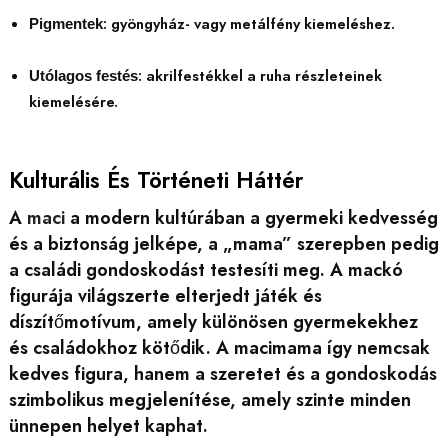
: gyöngyház- vagy metálfény kiemeléshez.
Pigmentek
: akrilfestékkel a ruha részleteinek
Utólagos festés
kiemelésére.
Kulturális És Történeti Háttér
A
maci
a modern kultúrában a gyermeki kedvesség
és a biztonság jelképe, a „mama” szerepben pedig
a családi gondoskodást testesíti meg. A mackó
figurája világszerte elterjedt játék és
díszítőmotívum, amely különösen gyermekekhez
és családokhoz kötődik. A macimama így nemcsak
kedves figura, hanem a szeretet és a gondoskodás
szimbolikus megjelenítése, amely szinte minden
ünnepen helyet kaphat.