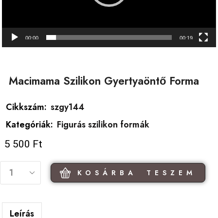
00:00
00:19
Macimama Szilikon Gyertyaöntő Forma
Cikkszám:
szgy144
Kategóriák:
Figurás szilikon formák
5 500
Ft
KOSÁRBA TESZEM
Leírás