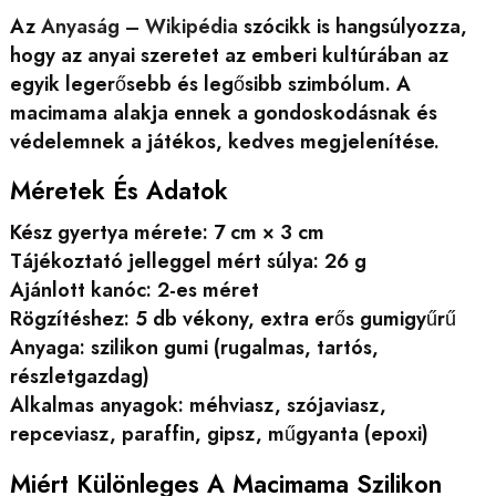
Az
Anyaság – Wikipédia
szócikk is hangsúlyozza,
hogy az anyai szeretet az emberi kultúrában az
egyik legerősebb és legősibb szimbólum. A
macimama alakja ennek a gondoskodásnak és
védelemnek a játékos, kedves megjelenítése.
Méretek És Adatok
Kész gyertya mérete: 7 cm × 3 cm
Tájékoztató jelleggel mért súlya: 26 g
Ajánlott kanóc: 2-es méret
Rögzítéshez: 5 db vékony, extra erős gumigyűrű
Anyaga: szilikon gumi (rugalmas, tartós,
részletgazdag)
Alkalmas anyagok: méhviasz, szójaviasz,
repceviasz, paraffin, gipsz, műgyanta (epoxi)
Miért Különleges A Macimama Szilikon