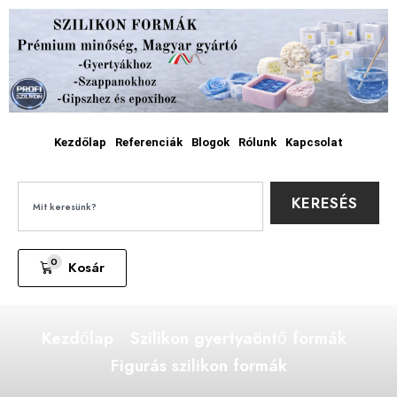
Kezdőlap
Referenciák
Blogok
Rólunk
Kapcsolat
KERESÉS
0
Kosár
Kezdőlap
Szilikon gyertyaöntő formák
Figurás szilikon formák