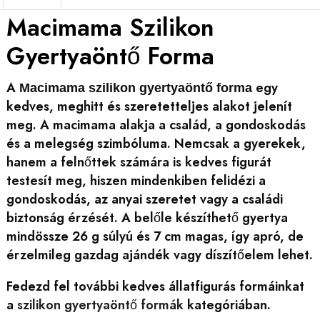
Macimama Szilikon
Gyertyaöntő Forma
A
egy
Macimama szilikon gyertyaöntő forma
kedves, meghitt és szeretetteljes alakot jelenít
meg. A macimama alakja a család, a gondoskodás
és a melegség szimbóluma. Nemcsak a gyerekek,
hanem a felnőttek számára is kedves figurát
testesít meg, hiszen mindenkiben felidézi a
gondoskodás, az anyai szeretet vagy a családi
biztonság érzését. A belőle készíthető gyertya
mindössze 26 g súlyú és 7 cm magas, így apró, de
érzelmileg gazdag ajándék vagy díszítőelem lehet.
Fedezd fel további kedves állatfigurás formáinkat
a
szilikon gyertyaöntő formák
kategóriában.