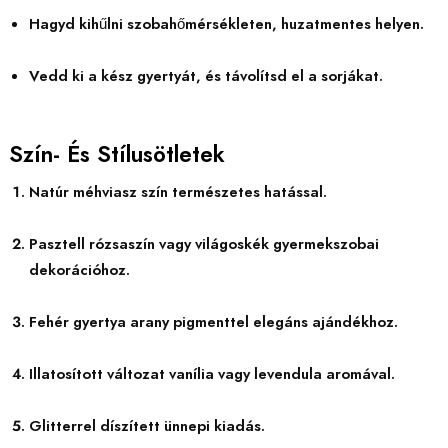
Hagyd kihűlni szobahőmérsékleten, huzatmentes helyen.
Vedd ki a kész gyertyát, és távolítsd el a sorjákat.
Szín- És Stílusötletek
Natúr méhviasz szín természetes hatással.
Pasztell rózsaszín vagy világoskék gyermekszobai
dekorációhoz.
Fehér gyertya arany pigmenttel elegáns ajándékhoz.
Illatosított változat vanília vagy levendula aromával.
Glitterrel díszített ünnepi kiadás.