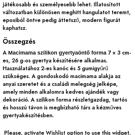
játékosabb és személyesebb lehet. Illatosított
változatban különösen meghitt hangulatot teremt,
epoxiból öntve pedig áttetsző, modern figurát
kaphatsz.
Összegzés
A
7 × 3 cm-
Macimama szilikon gyertyaöntő forma
es, 26 g-os gyertya készítésére alkalmas.
Használatához 2-es kanóc és 5 gumigyűrű
szükséges. A gondoskodó macimama alakja az
anyai szeretet és a családi melegség jelképe,
amely minden alkalomra kedves ajándék vagy
dekoráció. A szilikon forma részletgazdag, tartós
és hosszú távon is megbízható társ a kézműves
gyertyakészítésben.
Please, activate
Wishlist
option to use this widget.