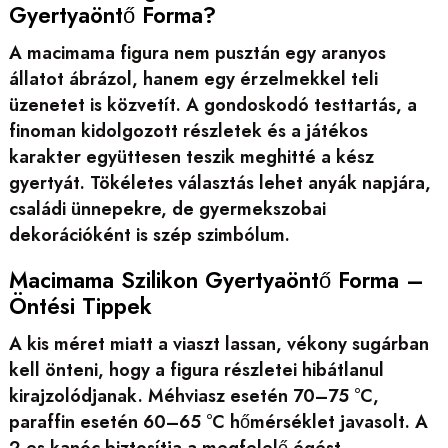
Gyertyaöntő Forma?
A macimama figura nem pusztán egy aranyos
állatot ábrázol, hanem egy érzelmekkel teli
üzenetet is közvetít. A gondoskodó testtartás, a
finoman kidolgozott részletek és a játékos
karakter együttesen teszik meghitté a kész
gyertyát. Tökéletes választás lehet anyák napjára,
családi ünnepekre, de gyermekszobai
dekorációként is szép szimbólum.
Macimama Szilikon Gyertyaöntő Forma –
Öntési Tippek
A kis méret miatt a viaszt lassan, vékony sugárban
kell önteni, hogy a figura részletei hibátlanul
kirajzolódjanak. Méhviasz esetén 70–75 °C,
paraffin esetén 60–65 °C hőmérséklet javasolt. A
2-es kanóc biztosítja a megfelelő égést.