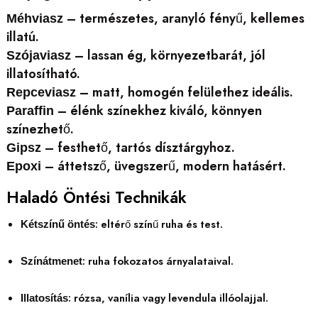
– természetes, aranyló fényű, kellemes
Méhviasz
illatú.
– lassan ég, környezetbarát, jól
Szójaviasz
illatosítható.
– matt, homogén felülethez ideális.
Repceviasz
– élénk színekhez kiváló, könnyen
Paraffin
színezhető.
– festhető, tartós dísztárgyhoz.
Gipsz
– áttetsző, üvegszerű, modern hatásért.
Epoxi
Haladó Öntési Technikák
: eltérő színű ruha és test.
Kétszínű öntés
: ruha fokozatos árnyalataival.
Színátmenet
: rózsa, vanília vagy levendula illóolajjal.
Illatosítás