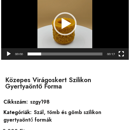
00:00
00:12
Közepes Virágoskert Szilikon
Gyertyaöntő Forma
Cikkszám:
szgy198
Kategóriák:
Szál, tömb és gömb szilikon
gyertyaöntő formák