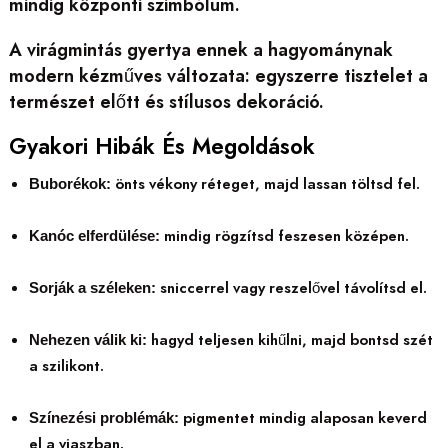
mindig központi szimbólum.
A virágmintás gyertya ennek a hagyománynak
modern kézműves változata: egyszerre tisztelet a
természet előtt és stílusos dekoráció.
Gyakori Hibák És Megoldások
önts vékony réteget, majd lassan töltsd fel.
Buborékok:
mindig rögzítsd feszesen középen.
Kanóc elferdülése:
sniccerrel vagy reszelővel távolítsd el.
Sorják a széleken:
hagyd teljesen kihűlni, majd bontsd szét
Nehezen válik ki:
a szilikont.
pigmentet mindig alaposan keverd
Színezési problémák:
el a viaszban.