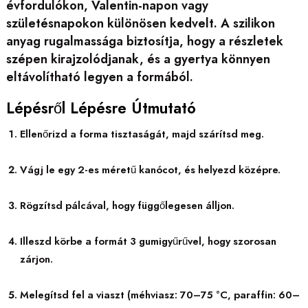
évfordulókon, Valentin-napon vagy
születésnapokon különösen kedvelt. A szilikon
anyag rugalmassága biztosítja, hogy a részletek
szépen kirajzolódjanak, és a gyertya könnyen
eltávolítható legyen a formából.
Lépésről Lépésre Útmutató
Ellenőrizd a forma tisztaságát, majd szárítsd meg.
Vágj le egy 2-es méretű kanócot, és helyezd középre.
Rögzítsd pálcával, hogy függőlegesen álljon.
Illeszd körbe a formát 3 gumigyűrűvel, hogy szorosan
zárjon.
Melegítsd fel a viaszt (méhviasz: 70–75 °C, paraffin: 60–