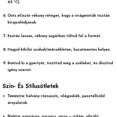
65 °C).
Önts először vékony réteget, hogy a virágminták tisztán
kirajzolódjanak.
Ezután lassan, vékony sugárban töltsd fel a formát.
Hagyd kihűlni szobahőmérsékleten, huzatmentes helyen.
Bontsd ki a gyertyát, tisztítsd meg a széleket, és díszítsd
igény szerint.
Szín- És Stílusötletek
halvány rózsaszín, világoskék, pasztellzöld
Tavaszra:
árnyalatok.
napsárga, narancs, piros – vidám, vibráló
Nyárra: