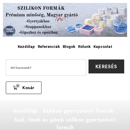
Kezdőlap
Referenciák
Blogok
Rólunk
Kapcsolat
KERESÉS
0
Kosár
Kezdőlap
Szilikon gyertyaöntő formák
Szál, tömb és gömb szilikon gyertyaöntő
formák