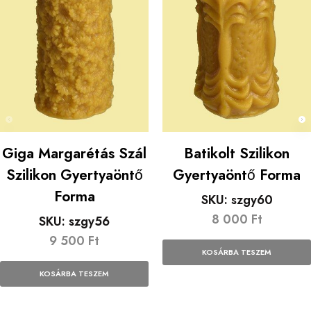
Giga Margarétás Szál
Batikolt Szilikon
Szilikon Gyertyaöntő
Gyertyaöntő Forma
Forma
SKU:
szgy60
8 000
Ft
SKU:
szgy56
9 500
Ft
KOSÁRBA TESZEM
KOSÁRBA TESZEM