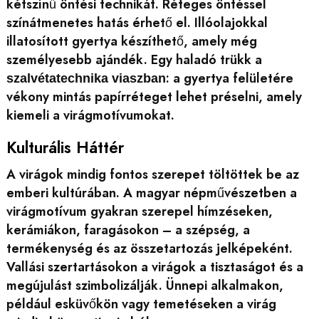
kétszínű öntési technikát. Réteges öntéssel
színátmenetes hatás érhető el. Illóolajokkal
illatosított gyertya készíthető, amely még
személyesebb ajándék. Egy haladó trükk a
: a gyertya felületére
szalvétatechnika viaszban
vékony mintás papírréteget lehet préselni, amely
kiemeli a virágmotívumokat.
Kulturális Háttér
A virágok mindig fontos szerepet töltöttek be az
emberi kultúrában. A magyar népművészetben a
virágmotívum gyakran szerepel hímzéseken,
kerámiákon, faragásokon – a szépség, a
termékenység és az összetartozás jelképeként.
Vallási szertartásokon a virágok a tisztaságot és a
megújulást szimbolizálják. Ünnepi alkalmakon,
például esküvőkön vagy temetéseken a virág