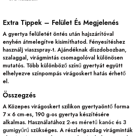
Extra Tippek – Felület És Megjelenés
A gyertya felületét öntés után hajszárítóval
enyhén átmelegítve kisimíthatod. Fényesítéshez
használj viaszspray-t. Ajándéknak díszdobozban,
szalaggal, virágmintás csomagolóval különösen
mutatós. Több különböző színű gyertyát együtt
elhelyezve színpompás virágoskert hatás érhető
el.
Összegzés
A Közepes virágoskert szilikon gyertyaöntő forma
7 × 6 cm-es, 190 g-os gyertya készítésére
alkalmas. Használatához
2-es méretű kanóc és 3
gumigyűrű
szükséges. A részletgazdag virágminták