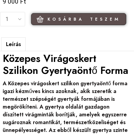
9 000
Ft
KOSÁRBA TESZEM
Leírás
Közepes Virágoskert
Szilikon Gyertyaöntő Forma
A Közepes virágoskert szilikon gyertyaöntő forma
igazi kézműves kincs azoknak, akik szeretik a
természet szépségét gyertyák formájában is
megörökíteni. A gyertya oldalát gazdagon
díszített virágminták borítják, amelyek egyszerre
sugároznak romantikát, természetközeliséget és
ünnepélyességet. Az ebből készült gyertya szinte