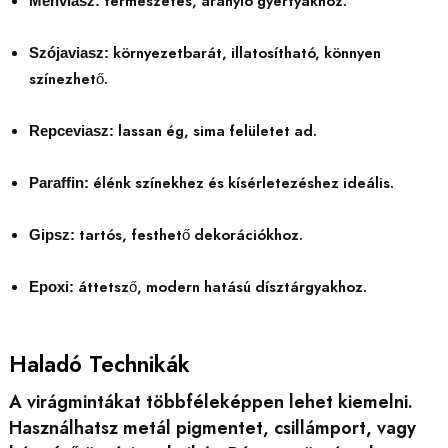
természetes, aranyló gyertyákhoz.
Méhviasz:
környezetbarát, illatosítható, könnyen
Szójaviasz:
színezhető.
lassan ég, sima felületet ad.
Repceviasz:
élénk színekhez és kísérletezéshez ideális.
Paraffin:
tartós, festhető dekorációkhoz.
Gipsz:
áttetsző, modern hatású dísztárgyakhoz.
Epoxi:
Haladó Technikák
A virágmintákat többféleképpen lehet kiemelni.
Használhatsz metál pigmentet, csillámport, vagy