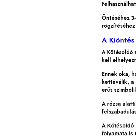
Felhasználhat
Öntéséhez
3
rögzítéséhez
A Kiöntés
A Kötésoldó 
kell elhelyez
Ennek oka, ho
kettéválik, a
erős szimbolik
A rózsa alatt
felszabadulás
A
Kötésoldó 
folyamata is