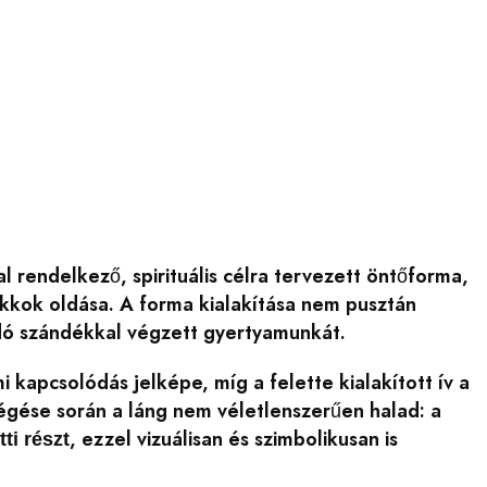
l rendelkező, spirituális célra tervezett öntőforma,
kkok oldása. A forma kialakítása nem pusztán
ldó szándékkal végzett gyertyamunkát.
 kapcsolódás jelképe, míg a felette kialakított ív a
 égése során a láng nem véletlenszerűen halad: a
, ezzel vizuálisan és szimbolikusan is
ti részt