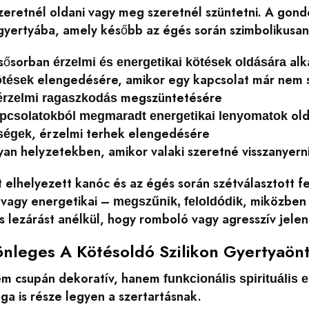
zeretnél oldani vagy meg szeretnél szüntetni. A gond
gyertyába, amely később az égés során szimbolikusan 
lsősorban
alk
érzelmi és energetikai kötések oldására
elengedésére, amikor egy kapcsolat már nem szo
ötések
megszüntetésére
érzelmi ragaszkodás
old
apcsolatokból megmaradt energetikai lenyomatok
, érzelmi terhek elengedésére
őségek
yan helyzetekben, amikor valaki szeretné visszanyern
t elhelyezett kanóc és az égés során szétválasztott fe
i vagy energetikai –
, miközben 
megszűnik, feloldódik
 lezárást anélkül, hogy romboló vagy agresszív jele
önleges A Kötésoldó Szilikon Gyertyaön
em csupán dekoratív, hanem
funkcionális spirituális 
a is része legyen a szertartásnak.