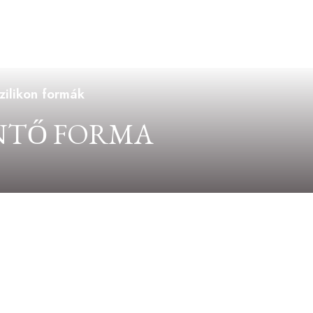
szilikon formák
NTŐ FORMA