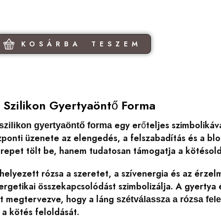
KOSÁRBA TESZEM
 Szilikon Gyertyaöntő Forma
egy erőteljes szimbolikáva
szilikon gyertyaöntő forma
ponti üzenete az elengedés, a felszabadítás és a blo
zerepet tölt be, hanem tudatosan támogatja a kötéso
elyezett rózsa a szeretet, a szívenergia és az érzelmi
ergetikai összekapcsolódást szimbolizálja. A gyertya
tt megtervezve, hogy a láng
szétválassza a rózsa felet
a kötés feloldását.