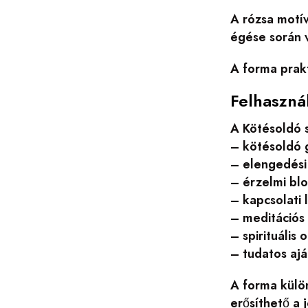
A rózsa motív
égése során v
A forma prakt
Felhaszná
A Kötésoldó s
– kötésoldó 
– elengedési 
– érzelmi bl
– kapcsolati
– meditációs
– spirituális 
– tudatos aj
A forma külön
erősíthető a 