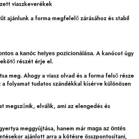
ezett viaszkeverékek
ajánlunk a forma megfelelő zárásához és stabil
űt
. A kanócot úgy
ontos a kanóc helyes pozicionálása
zekötő részét érje el.
tsa meg. Ahogy a viasz olvad és a forma felső része
 Ez a folyamat tudatos szándékkal kísérve különösen
lat megszűnik, elválik, ami az elengedés és
 gyertya meggyújtása, hanem már
maga az öntés
ntésekor ajánlott arra a kötésre összpontosítani,