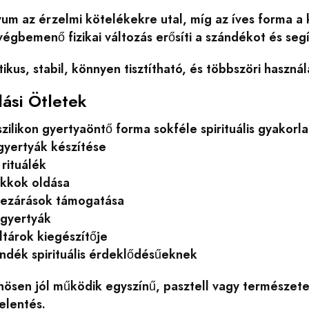
um az érzelmi kötelékekre utal, míg az íves forma a 
égbemenő fizikai változás erősíti a szándékot és seg
ikus, stabil, könnyen tisztítható, és többszöri használ
lási Ötletek
zilikon gyertyaöntő forma sokféle spirituális gyakorl
gyertyák készítése
rituálék
okkok oldása
 lezárások támogatása
 gyertyák
oltárok kiegészítője
ándék spirituális érdeklődésűeknek
ösen jól működik egyszínű, pasztell vagy természetes
jelentés.