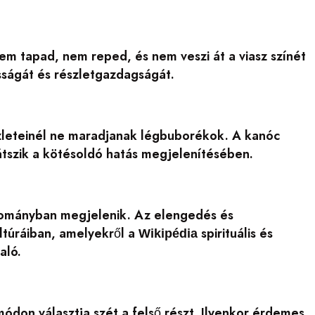
nem tapad, nem reped, és nem veszi át a viasz színét
asságát és részletgazdagságát.
szleteinél ne maradjanak légbuborékok. A kanóc
játszik a kötésoldó hatás megjelenítésében.
gyományban megjelenik. Az elengedés és
ltúráiban, amelyekről a
spirituális és
Wikipédia
aló.
ódon választja szét a felső részt. Ilyenkor érdemes