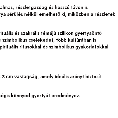
galmas, részletgazdag és hosszú távon is
rtya sérülés nélkül emelhető ki, miközben a részletek
rituális és szakrális témájú szilikon gyertyaöntő
s szimbolikus cselekedet, több kultúrában is
pirituális rítusokkal és szimbolikus gyakorlatokkal
, amely ideális arányt biztosít
× 3 cm vastagság
, mégis könnyed gyertyát eredményez.