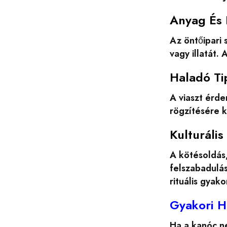
Anyag És 
Az öntőipari 
vagy illatát.
Haladó Ti
A viaszt érd
rögzítésére k
Kulturális
A kötésoldás
felszabadulás
rituális gyak
Gyakori H
Ha a kanóc ne