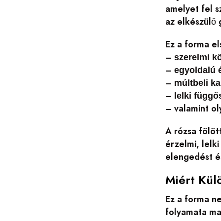
amelyet fel s
az elkészülő 
Ez a forma e
–
szerelmi k
–
egyoldalú 
–
múltbeli k
–
lelki függ
– valamint ol
A rózsa fölöt
érzelmi, lelk
elengedést és
Miért Kül
Ez a forma n
folyamata mag