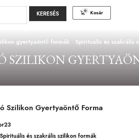
0
Kosár
KERESÉS
ilikon gyertyaöntő formák
Spirituális és szakrális 
Ó SZILIKON GYERTYAÖ
ó Szilikon Gyertyaöntő Forma
pr23
Spirituális és szakrális szilikon formák