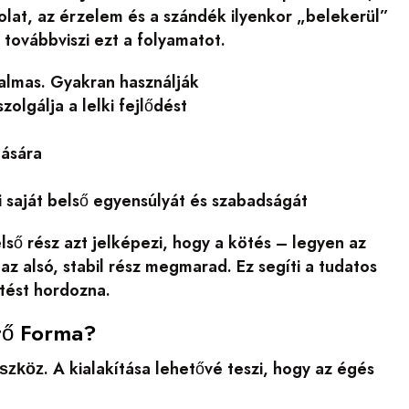
olat, az érzelem és a szándék ilyenkor „belekerül”
továbbviszi ezt a folyamatot.
almas. Gyakran használják
lgálja a lelki fejlődést
ására
i saját belső egyensúlyát és szabadságát
lső rész azt jelképezi, hogy a kötés – legyen az
az alsó, stabil rész megmarad. Ez segíti a tudatos
ntést hordozna.
tő Forma?
. A kialakítása lehetővé teszi, hogy az égés
eszköz