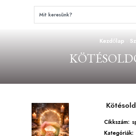
Kezdőlap
Sz
KÖTÉSOLD
Kötésold
Cikkszám:
s
Kategóriák: