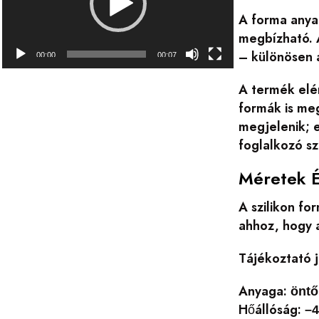
A forma anyag
megbízható. A
– különösen 
00:00
00:07
A termék elé
formák is meg
megjelenik; e
foglalkozó sz
Méretek 
A szilikon f
ahhoz, hogy a
Tájékoztató j
Anyaga:
öntő
Hőállóság:
–4