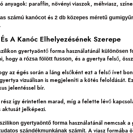
ó anyagok: paraffin, növényi viaszok, méhviasz, szín
és
-as számú kanócot
2 db közepes méretű gumigyűr
.
És A Kanóc Elhelyezésének Szerepe
szilikon gyertyaöntő forma használatánál
különösen f
ni, hogy
, és a gyertya felső, öss
a rózsa fölött fusson
gy az égés során a láng elsőként ezt a felső ívet bon
 gyertya vizuálisan is megjeleníti a kötés feloldását.
us jelentéssel bír.
i rész így érintetlen marad, míg a felette lévő kapcso
 aktusát jelképezi.
használatánál nemcsak a
szilikon gyertyaöntő forma
. A viasz formába ö
 tudatos szándékmunkának számít