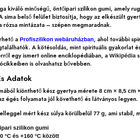
a kiváló minőségű, öntőipari szilikon gumi, amely ru
 sima belső felület biztosítja, hogy az elkészült gye
a rózsa mintázata – szépen megmaradnak.
rhető a
, ahol további spi
Profiszilikon webáruházban
találhatók. A kötésoldás, mint spirituális gyakorlat é
rről egy ismert online enciklopédiában, a
s
Wikipédia
ócikkeiben is olvashatsz bővebben.
És Adatok
ormából kiönthető kész gyertya mérete
8 cm × 8,5 cm 
z égés folyamata jól követhető és látványos legyen.
elleggel mért kész súlya körülbelül
, ami stabil
77 g
ipari szilikon gumi
0 °C és +160 °C között