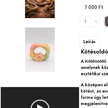
7 000
Ft
Leírás
Kötésoldó
A
Kötésoldó 
amelynek köz
esztétikai s
A középen elh
Videólejátszó
kötést, az en
forma úgy le
megjelenítve 