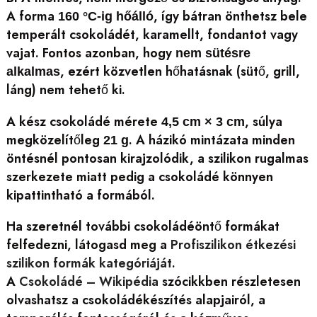
A forma
, így bátran önthetsz bele
160 °C-ig hőálló
temperált csokoládét, karamellt, fondantot vagy
vajat. Fontos azonban, hogy
nem sütésre
, ezért közvetlen hőhatásnak (sütő, grill,
alkalmas
láng) nem tehető ki.
A kész csokoládé mérete
, súlya
4,5 cm × 3 cm
megközelítőleg
. A házikó mintázata minden
21 g
öntésnél pontosan kirajzolódik, a szilikon rugalmas
szerkezete miatt pedig a csokoládé könnyen
kipattintható a formából.
Ha szeretnél további csokoládéöntő formákat
felfedezni, látogasd meg a
Profiszilikon étkezési
szilikon formák kategóriáját
.
A
Csokoládé – Wikipédia
szócikkben részletesen
olvashatsz a csokoládékészítés alapjairól, a