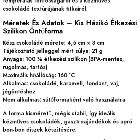
temperálás fontosságáról és a kézműves
csokoládé textúrájának titkairól.
Méretek És Adatok – Kis Házikó Étkezési
Szilikon Öntőforma
Kész csokoládé mérete: 4,5 cm × 3 cm
Tájékoztató jelleggel mért súlya: 21 g
Anyaga: 100 % étkezési szilikon (BPA-mentes,
rugalmas, tartós)
Maximális hőállóság: 160 °C
Alkalmas: csokoládé, karamell, fondant, vaj,
jégöntéshez
Nem alkalmas: sütőformaként való használatra
A forma kisméretű, mégis stabil, így ideális
kézműves csokoládék, gasztroajándékok és apró
bon-bon díszek készítésére.