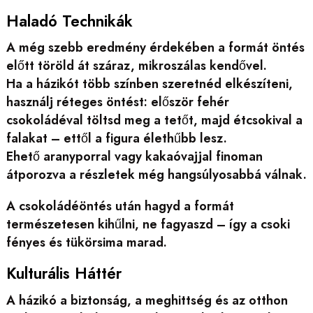
Haladó Technikák
A még szebb eredmény érdekében a formát öntés
előtt töröld át száraz, mikroszálas kendővel.
Ha a házikót több színben szeretnéd elkészíteni,
használj réteges öntést: először fehér
csokoládéval töltsd meg a tetőt, majd étcsokival a
falakat – ettől a figura élethűbb lesz.
Ehető aranyporral vagy kakaóvajjal finoman
átporozva a részletek még hangsúlyosabbá válnak.
A csokoládéöntés után hagyd a formát
természetesen kihűlni, ne fagyaszd – így a csoki
fényes és tükörsima marad.
Kulturális Háttér
A házikó a biztonság, a meghittség és az otthon