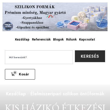
Kezdőlap
Referenciák
Blogok
Rólunk
Kapcsolat
KERESÉS
0
Kosár
Kezdőlap
Élelmiszeripari szilikon öntőformák
KIS HÁZIKÓ ÉTKEZÉSI