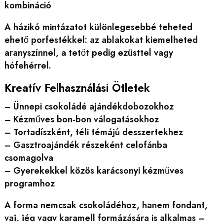
kombináció
A házikó mintázatot különlegesebbé teheted
ehető porfestékkel: az ablakokat kiemelheted
aranyszínnel, a tetőt pedig ezüsttel vagy
hófehérrel.
Kreatív Felhasználási Ötletek
– Ünnepi csokoládé ajándékdobozokhoz
– Kézműves bon-bon válogatásokhoz
– Tortadíszként, téli témájú desszertekhez
– Gasztroajándék részeként celofánba
csomagolva
– Gyerekekkel közös karácsonyi kézműves
programhoz
A forma nemcsak csokoládéhoz, hanem fondant,
vaj, jég vagy karamell formázására is alkalmas –