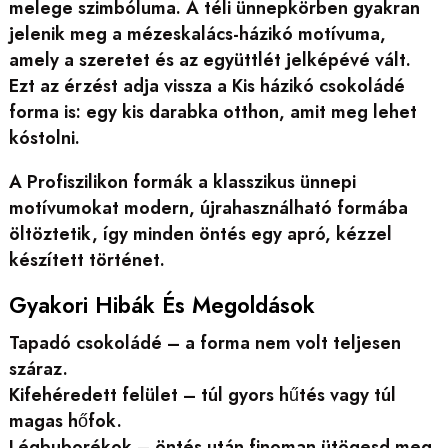
melege szimbóluma. A téli ünnepkörben gyakran
jelenik meg a mézeskalács-házikó motívuma,
amely a szeretet és az együttlét jelképévé vált.
Ezt az érzést adja vissza a Kis házikó csokoládé
forma is: egy kis darabka otthon, amit meg lehet
kóstolni.
A Profiszilikon formák a klasszikus ünnepi
motívumokat modern, újrahasználható formába
öltöztetik, így minden öntés egy apró, kézzel
készített történet.
Gyakori Hibák És Megoldások
Tapadó csokoládé – a forma nem volt teljesen
száraz.
Kifehéredett felület – túl gyors hűtés vagy túl
magas hőfok.
Légbuborékok – öntés után finoman ütögesd meg