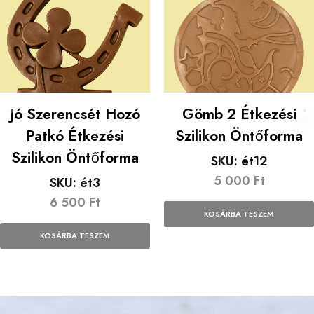
Jó Szerencsét Hozó
Gömb 2 Étkezési
Patkó Étkezési
Szilikon Öntőforma
Szilikon Öntőforma
SKU:
ét12
5 000
Ft
SKU:
ét3
6 500
Ft
KOSÁRBA TESZEM
KOSÁRBA TESZEM