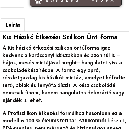
KOSÁRBA TESZEM
Leírás
Kis Házikó Étkezési Szilikon Öntőforma
A Kis házikó étkezési szilikon öntőforma igazi
kedvenc a karácsonyi időszakban és azon túl is –
bájos, mesés mintájával meghitt hangulatot visz a
csokoládékészítésbe. A forma egy apró,
részletgazdag kis házikót mintáz, amelyet hófödte
tető, ablak és fenyőfa díszít. A kész csokoládé
nemcsak finom, hanem hangulatos dekoráció vagy
ajándék is lehet.
A Profiszilikon étkezési formáihoz hasonlóan ez a
modell is
készült,
100 % élelmiszeripari szilikonból
BPA-mentes, nem mérgező és biztonságos anyag.