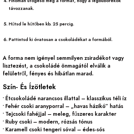
Finoman ütögesd meg a formát, hogy a légbuborékok
távozzanak.
Hűtsd le hűtőben kb. 25 percig.
Pattintsd ki óvatosan a csokoládékat a formából.
A forma nem igényel semmilyen zsiradékot vagy
lisztezést, a csokoládé önmagától elválik a
felületről, fényes és hibátlan marad.
Szín- És Ízötletek
• Étcsokoládé narancsos illattal – klasszikus téli íz
• Fehér csoki aranyporral – „havas házikó” hatás
• Tejcsoki fahéjjal – meleg, fűszeres karakter
• Ruby csoki – modern, rózsás tónus
• Karamell csoki tengeri sóval – édes-sós