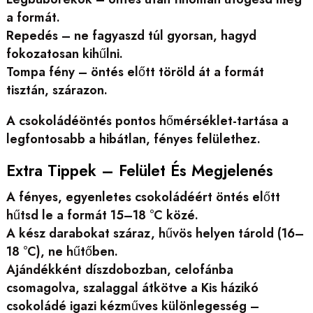
a formát.
Repedés – ne fagyaszd túl gyorsan, hagyd
fokozatosan kihűlni.
Tompa fény – öntés előtt töröld át a formát
tisztán, szárazon.
A csokoládéöntés pontos hőmérséklet-tartása a
legfontosabb a hibátlan, fényes felülethez.
Extra Tippek – Felület És Megjelenés
A fényes, egyenletes csokoládéért öntés előtt
hűtsd le a formát 15–18 °C közé.
A kész darabokat száraz, hűvös helyen tárold (16–
18 °C), ne hűtőben.
Ajándékként díszdobozban, celofánba
csomagolva, szalaggal átkötve a Kis házikó
csokoládé igazi kézműves különlegesség –