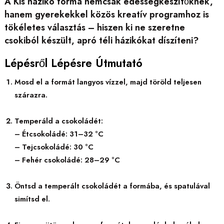
A Kis házikó forma nemcsak édességkészítőknek,
hanem gyerekekkel közös kreatív programhoz is
tökéletes választás – hiszen ki ne szeretne
csokiból készült, apró téli házikókat díszíteni?
Lépésről Lépésre Útmutató
Mosd el a formát langyos vízzel, majd töröld teljesen
szárazra.
Temperáld a csokoládét:
– Étcsokoládé: 31–32 °C
– Tejcsokoládé: 30 °C
– Fehér csokoládé: 28–29 °C
Öntsd a temperált csokoládét a formába, és spatulával
simítsd el.