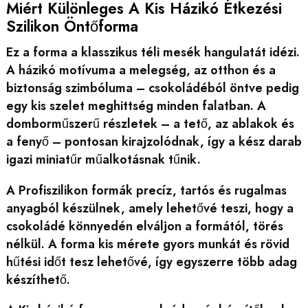
Miért Különleges A Kis Házikó Étkezési
Szilikon Öntőforma
Ez a forma a klasszikus téli mesék hangulatát idézi.
A házikó motívuma a melegség, az otthon és a
biztonság szimbóluma – csokoládéból öntve pedig
egy kis szelet meghittség minden falatban. A
domborműszerű részletek – a tető, az ablakok és
a fenyő – pontosan kirajzolódnak, így a kész darab
igazi miniatűr műalkotásnak tűnik.
A Profiszilikon formák precíz, tartós és rugalmas
anyagból készülnek, amely lehetővé teszi, hogy a
csokoládé könnyedén elváljon a formától, törés
nélkül. A forma kis mérete gyors munkát és rövid
hűtési időt tesz lehetővé, így egyszerre több adag
készíthető.