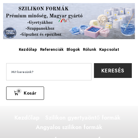
Kezdőlap
Referenciák
Blogok
Rólunk
Kapcsolat
KERESÉS
0
Kosár
Kezdőlap
Szilikon gyertyaöntő formák
Angyalos szilikon formák