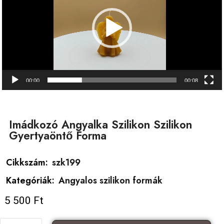
00:00
00:08
Imádkozó Angyalka Szilikon Szilikon
Gyertyaöntő Forma
Cikkszám:
szk199
Kategóriák:
Angyalos szilikon formák
5 500
Ft