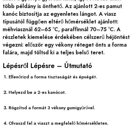
több példány is önthető. Az ajánlott 2-es pamut
kanóc biztosítja az egyenletes lángot. A viasz
típusától függően eltérő hőmérséklet ajánlott:
méhviasznál 62–65 °C, paraffinnál 70–75 °C. A
részletek kiemelése érdekében célszerű héjöntést
végezni: először egy vékony réteget önts a forma
falára, majd töltsd ki a teljes belső teret.
Lépésről Lépésre – Útmutató
Ellenőrizd a forma tisztaságát és épségét.
Helyezd be a 2-es kanócot.
Rögzítsd a formát 3 vékony gumigyűrűvel.
Olvaszd fel a viaszt a megfelelő hőmérsékleten.