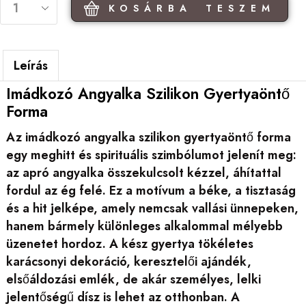
KOSÁRBA TESZEM
Leírás
Imádkozó Angyalka Szilikon Gyertyaöntő
Forma
Az imádkozó angyalka szilikon gyertyaöntő forma
egy meghitt és spirituális szimbólumot jelenít meg:
az apró angyalka összekulcsolt kézzel, áhítattal
fordul az ég felé. Ez a motívum a béke, a tisztaság
és a hit jelképe, amely nemcsak vallási ünnepeken,
hanem bármely különleges alkalommal mélyebb
üzenetet hordoz. A kész gyertya tökéletes
karácsonyi dekoráció, keresztelői ajándék,
elsőáldozási emlék, de akár személyes, lelki
jelentőségű dísz is lehet az otthonban. A