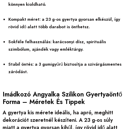
könnyen kioldható.
Kompakt méret: a 23 g-os gyertya gyorsan elkészül, így
rövid idő alatt több darabot is önthetsz.
Sokféle felhasználás: karácsonyi dísz, spirituális
szimbólum, ajándék vagy emléktárgy.
Stabil öntés: a 3 gumigyűrű biztosítja a szivárgásmentes
záródást.
Imádkozó Angyalka Szilikon Gyertyaöntő
Forma – Méretek És Tippek
A gyertya kis mérete ideális, ha apró, meghitt
dekorációt szeretnél készíteni. A 23 g-os súly
miatt a gyertya gyorsan kihűl, így rövid idő alatt