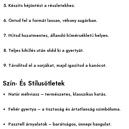
Készíts héjöntést a részletekhez.
Öntsd fel a formát lassan, vékony sugárban.
Hűtsd huzatmentes, állandó hőmérsékletű helyen.
Teljes kihűlés után oldd ki a gyertyát.
Távolítsd el a sorjákat, majd igazítsd a kanócot.
Szín- És Stílusötletek
Natúr méhviasz – természetes, klasszikus hatás.
Fehér gyertya – a tisztaság és ártatlanság szimbóluma.
Pasztell árnyalatok – barátságos, ünnepi hangulat.