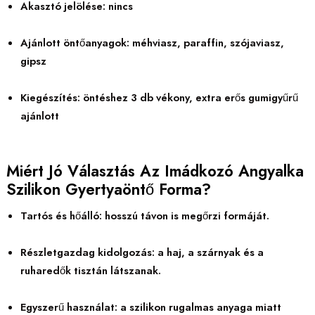
Akasztó jelölése: nincs
Ajánlott öntőanyagok: méhviasz, paraffin, szójaviasz,
gipsz
Kiegészítés: öntéshez 3 db vékony, extra erős gumigyűrű
ajánlott
Miért Jó Választás Az Imádkozó Angyalka
Szilikon Gyertyaöntő Forma?
Tartós és hőálló: hosszú távon is megőrzi formáját.
Részletgazdag kidolgozás: a haj, a szárnyak és a
ruharedők tisztán látszanak.
Egyszerű használat: a szilikon rugalmas anyaga miatt