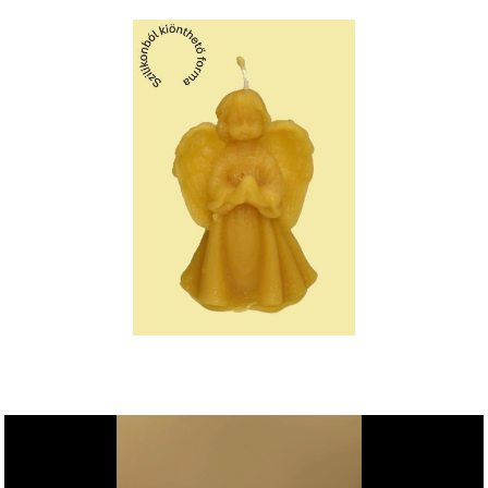
Videólejátszó