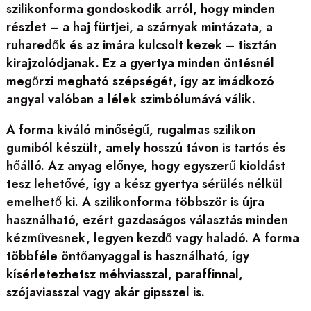
szilikonforma gondoskodik arról, hogy minden
részlet – a haj fürtjei, a szárnyak mintázata, a
ruharedők és az imára kulcsolt kezek – tisztán
kirajzolódjanak. Ez a gyertya minden öntésnél
megőrzi megható szépségét, így az imádkozó
angyal valóban a lélek szimbólumává válik.
A forma kiváló minőségű, rugalmas szilikon
gumiból készült, amely hosszú távon is tartós és
hőálló. Az anyag előnye, hogy egyszerű kioldást
tesz lehetővé, így a kész gyertya sérülés nélkül
emelhető ki. A szilikonforma többször is újra
használható, ezért gazdaságos választás minden
kézművesnek, legyen kezdő vagy haladó. A forma
többféle öntőanyaggal is használható, így
kísérletezhetsz méhviasszal, paraffinnal,
szójaviasszal vagy akár gipsszel is.