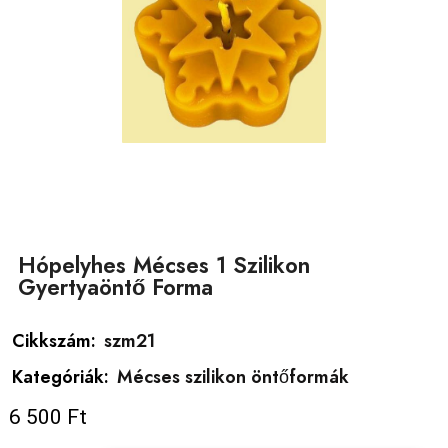
Hópelyhes Mécses 1 Szilikon
Gyertyaöntő Forma
Cikkszám:
szm21
Kategóriák:
Mécses szilikon öntőformák
6 500
Ft