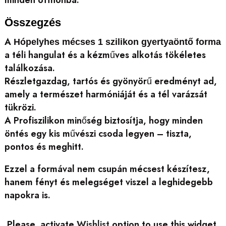
Összegzés
A
Hópelyhes mécses 1 szilikon gyertyaöntő forma
a téli hangulat és a kézműves alkotás tökéletes
találkozása.
Részletgazdag, tartós és gyönyörű eredményt ad,
amely a természet harmóniáját és a tél varázsát
tükrözi.
A Profiszilikon minőség biztosítja, hogy minden
öntés egy kis művészi csoda legyen – tiszta,
pontos és meghitt.
Ezzel a formával nem csupán mécsest készítesz,
hanem fényt és melegséget viszel a leghidegebb
napokra is.
Please, activate
Wishlist
option to use this widget.