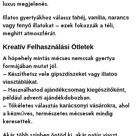
luxus megjelenés.
Illatos gyertyákhoz válassz
fahéj, vanília, narancs
illatokat – ezek fokozzák a téli,
vagy fenyő
meghitt atmoszférát.
Kreatív Felhasználási Ötletek
A hópehely mintás mécses nemcsak gyertya
formájában mutat jól.
– Készíthetsz vele
vagy
gipszdíszeket
illatos
.
viasztáblákat
– Használhatod
,
ajándékcsomag kiegészítőként
például adventi ajándékdobozban.
– Tökéletes választás
, ahol
karácsonyi vásárokra
a kézműves, természetes mécsesek mindig
keresettek.
Akár több színben öntöd ki, akár natúr viaszt