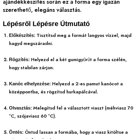
ajándékkészítés során ez a forma egy igazán
szerethető, elegáns választás.
Lépésről Lépésre Útmutató
Tisztítsd meg a formát langyos vízzel, majd
Előkészítés:
hagyd megszáradni.
Helyezd el a két gumigyűrűt a forma szélén,
Rögzítés:
hogy stabilan zárjon.
Helyezd a 2-es pamut kanócot a
Kanóc elhelyezése:
középpontba, és rögzítsd hurkapálcával.
Melegítsd fel a választott viaszt (méhviasz 70
Olvasztás:
°C, szójaviasz 60 °C).
Öntsd lassan a formába, hogy a viasz kitöltse a
Öntés: