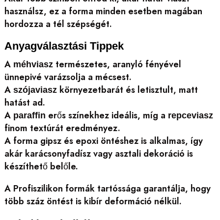
használsz, ez a forma minden esetben magában
hordozza a tél szépségét.
Anyagválasztási Tippek
A
természetes, aranyló fényével
méhviasz
ünnepivé varázsolja a mécsest.
A
környezetbarát és letisztult, matt
szójaviasz
hatást ad.
A
erős színekhez ideális, míg a
paraffin
repceviasz
finom textúrát eredményez.
A forma gipsz és epoxi öntéshez is alkalmas, így
akár karácsonyfadísz vagy asztali dekoráció is
készíthető belőle.
A Profiszilikon formák tartóssága garantálja, hogy
több száz öntést is kibír deformáció nélkül.