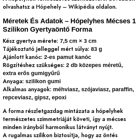
olvashatsz a
Hópehely – Wikipédia
oldalon.
Méretek És Adatok – Hópelyhes Mécses 1
Szilikon Gyertyaöntő Forma
Kész gyertya mérete:
7,5 cm × 3 cm
Tájékoztató jelleggel mért súlya:
83 g
Ajánlott kanóc:
2-es pamut kanóc
Rögzítéshez szükséges:
2 db közepes méretű,
extra erős gumigyűrű
Anyaga:
szilikon gumi
Alkalmas anyagok:
méhviasz, szójaviasz, paraffin,
repceviasz, gipsz, epoxi
A forma részletgazdag mintázata a hópelyhek
természetes szimmetriáját követi, így a mécses
minden irányból harmonikus látványt nyújt.
A rugalmas szilikon biztosítja, hogy az öntés