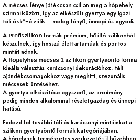
A mécses fénye játékosan csillan meg a hópehely
szirmai között, így az elkészült gyertya egy igazi
téli ékkővé válik – meleg fényű, ünnepi és egyedi.
A
formák prémium, hőálló szilikonból
Profiszilikon
készülnek, így hosszú élettartamúak és pontos
mintát adnak.
A
Hópelyhes mécses 1 szilikon gyertyaöntő forma
ideális választás karácsonyi dekorációhoz, téli
ajándékcsomagokhoz vagy meghitt, szezonális
mécsesek öntéséhez.
A gyertya elkészítése egyszerű, az eredmény
pedig minden alkalommal részletgazdag és ünnepi
hatású.
Fedezd fel további téli és karácsonyi mintáinkat a
szilikon gyertyaöntő formák
kategóriájában.
A hópelyhek természetes szerkezetéről bővebben