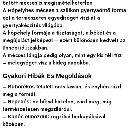
öntött mécses is megismételhetetlen.
A
Hópelyhes mécses 1 szilikon gyertyaöntő forma
ezt a természetes egyediséget viszi át a
gyertyakészítés világába.
A hópehely formája a tisztaságot, a békét és a
megújulást jelképezi – ezért különösen kedvelt az
ünnepi időszakban.
A mécses lángja pedig olyan, mint egy kis téli tűz
– melegséget visz a hideg napokba.
Gyakori Hibák És Megoldások
–
önts lassan, és enyhén rázd
Buborékos felület:
meg a formát.
–
ne hűtsd hirtelen, várd meg, míg
Repedés:
természetesen megszilárdul.
–
rögzítsd hurkapálcával
Kanóc elmozdul:
középen.