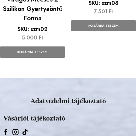
SKU:
szm08
Szilikon Gyertyaöntő
7 501
Ft
Forma
KOSÁRBA TESZEM
SKU:
szm02
5 000
Ft
KOSÁRBA TESZEM
Adatvédelmi tájékoztató
Vásárlói tájékoztató