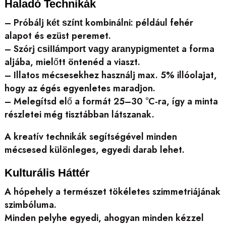
Haladó Technikák
– Próbálj
kombinálni: például fehér
két színt
alapot és ezüst peremet.
– Szórj
a forma
csillámport vagy aranypigmentet
aljába, mielőtt öntenéd a viaszt.
– Illatos mécsesekhez használj max. 5% illóolajat,
hogy az égés egyenletes maradjon.
– Melegítsd elő a formát 25–30 °C-ra, így a minta
részletei még tisztábban látszanak.
A kreatív technikák segítségével minden
mécsesed különleges, egyedi darab lehet.
Kulturális Háttér
A hópehely a természet tökéletes szimmetriájának
szimbóluma.
Minden pelyhe egyedi, ahogyan minden kézzel