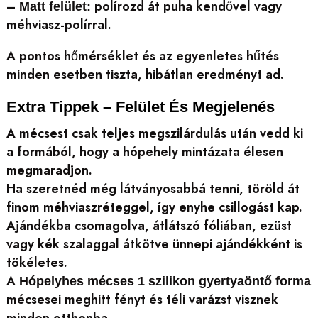
–
polírozd át puha kendővel vagy
Matt felület:
méhviasz-polírral.
A pontos hőmérséklet és az egyenletes hűtés
minden esetben tiszta, hibátlan eredményt ad.
Extra Tippek – Felület És Megjelenés
A mécsest csak teljes megszilárdulás után vedd ki
a formából, hogy a hópehely mintázata élesen
megmaradjon.
Ha szeretnéd még látványosabbá tenni, töröld át
finom méhviaszréteggel, így enyhe csillogást kap.
Ajándékba csomagolva, átlátszó fóliában, ezüst
vagy kék szalaggal átkötve ünnepi ajándékként is
tökéletes.
A
Hópelyhes mécses 1 szilikon gyertyaöntő forma
mécsesei meghitt fényt és téli varázst visznek
minden otthonba.