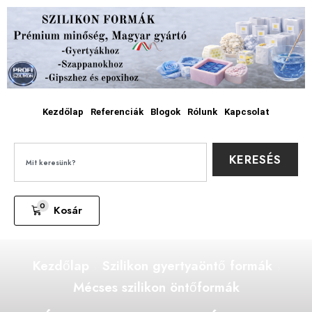
Kezdőlap
Referenciák
Blogok
Rólunk
Kapcsolat
KERESÉS
0
Kosár
Kezdőlap
Szilikon gyertyaöntő formák
Mécses szilikon öntőformák