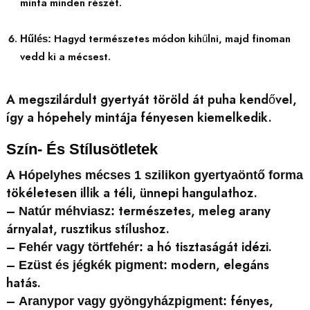
minta minden részét.
Hagyd természetes módon kihűlni, majd finoman
Hűlés:
vedd ki a mécsest.
A megszilárdult gyertyát töröld át puha kendővel,
így a hópehely mintája fényesen kiemelkedik.
Szín- És Stílusötletek
A
Hópelyhes mécses 1 szilikon gyertyaöntő forma
tökéletesen illik a téli, ünnepi hangulathoz.
–
természetes, meleg arany
Natúr méhviasz:
árnyalat, rusztikus stílushoz.
–
a hó tisztaságát idézi.
Fehér vagy törtfehér:
–
modern, elegáns
Ezüst és jégkék pigment:
hatás.
–
fényes,
Aranypor vagy gyöngyházpigment: