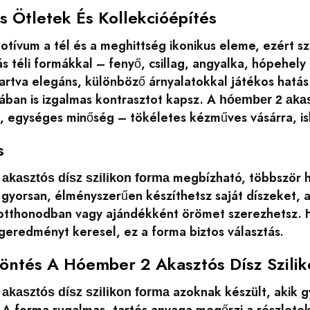
s Ötletek És Kollekcióépítés
ívum a tél és a meghittség ikonikus eleme, ezért szi
 téli formákkal – fenyő, csillag, angyalka, hópehely 
artva elegáns, különböző árnyalatokkal játékos hatás
rában is izgalmas kontrasztot kapsz. A
hóember 2 akas
s, egységes minőség – tökéletes kézműves vásárra, is
s
megbízható, többször h
akasztós dísz szilikon forma
 gyorsan, élményszerűen készíthetsz saját díszeket, 
otthonodban vagy ajándékként örömet szerezhetsz. 
geredményt keresel, ez a forma biztos választás.
Döntés A Hóember 2 Akasztós Dísz Szili
azoknak készült, akik g
akasztós dísz szilikon forma
 A forma rugalmas, tartós anyaga megőrzi a részlete