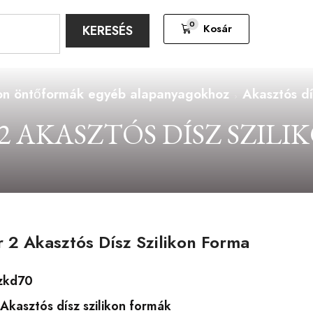
0
Kosár
KERESÉS
kon öntőformák egyéb alapanyagokhoz
Akasztós dí
 AKASZTÓS DÍSZ SZIL
2 Akasztós Dísz Szilikon Forma
zkd70
Akasztós dísz szilikon formák