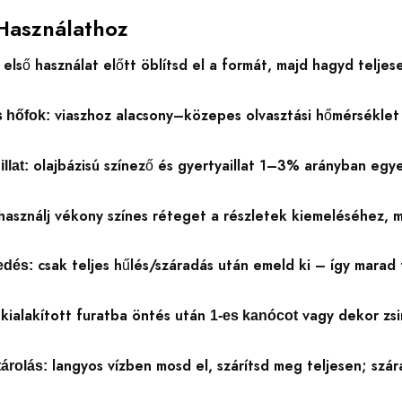
Használathoz
első használat előtt öblítsd el a formát, majd hagyd telje
viaszhoz alacsony–közepes olvasztási hőmérséklet aj
s hőfok:
olajbázisú színező és gyertyaillat 1–3% arányban egy
llat:
asználj vékony színes réteget a részletek kiemeléséhez, maj
csak teljes hűlés/száradás után emeld ki – így marad 
edés:
kialakított furatba öntés után
vagy dekor zsin
1-es kanócot
langyos vízben mosd el, szárítsd meg teljesen; szár
tárolás: