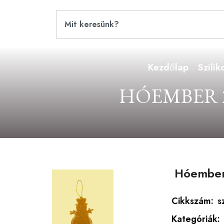
Kezdőlap
Szili
HÓEMBER 2
Hóember 
Cikkszám:
s
Kategóriák: