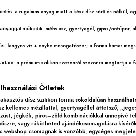
a rugalmas anyag miatt a kész dísz sérülés nélkül, eg
melés:
méhviasz, gyertyagél, gipsz/öntőpor, a
panyaggal működik:
langyos víz + enyhe mosogatószer; a forma hamar megsz
ás:
a prémium szilikon szezonról szezonra megtartja a f
tartam:
elhasználási Ötletek
sokoldalúan használható
akasztós dísz szilikon forma
sz kellemes mézillattal; gyertyagéllel áttetsző, „jege
züst, jégkék, piros–zöld kombinációkkal ünnepivé te
ódíszre, vagy rákötheted ajándékcsomagolásra kísérők
s webshop-csomagnak is vonzóbb, egységes megjele