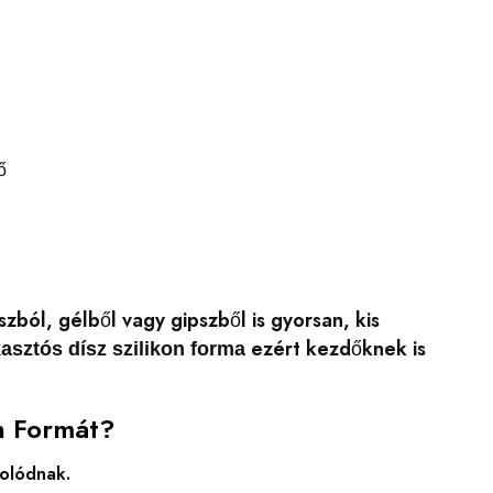
ő
ból, gélből vagy gipszből is gyorsan, kis
ezért kezdőknek is
asztós dísz szilikon forma
n Formát?
zolódnak.