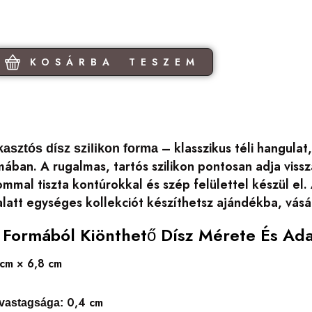
KOSÁRBA TESZEM
– klasszikus téli hangula
asztós dísz szilikon forma
ában. A rugalmas, tartós szilikon pontosan adja vissz
mmal tiszta kontúrokkal és szép felülettel készül el.
 alatt egységes kollekciót készíthetsz ajándékba, vás
n Formából Kiönthető Dísz Mérete És Ada
cm × 6,8 cm
0,4 cm
vastagsága: