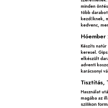
minden öntés
több darabot 
kezdőknek, me
kedvenc, mer
Hóember 2
Készíts natúr
keresel. Gips
elkészült dar
adventi kosz
karácsonyi v
Tisztítás,
Használat utá
magába az ill
szilikon form