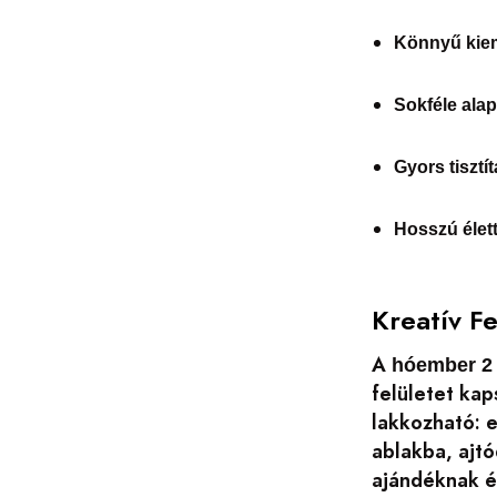
Könnyű kie
Sokféle ala
Gyors tisztít
Hosszú élet
Kreatív F
A
hóember 2 
felületet kap
lakkozható: e
ablakba, ajt
ajándéknak é