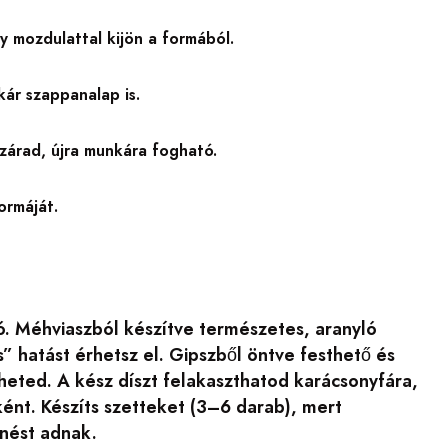
y mozdulattal kijön a formából.
kár szappanalap is.
árad, újra munkára fogható.
ormáját.
. Méhviaszból készítve természetes, aranyló
s” hatást érhetsz el. Gipszből öntve festhető és
heted. A kész díszt felakaszthatod karácsonyfára,
ént. Készíts szetteket (3–6 darab), mert
nést adnak.