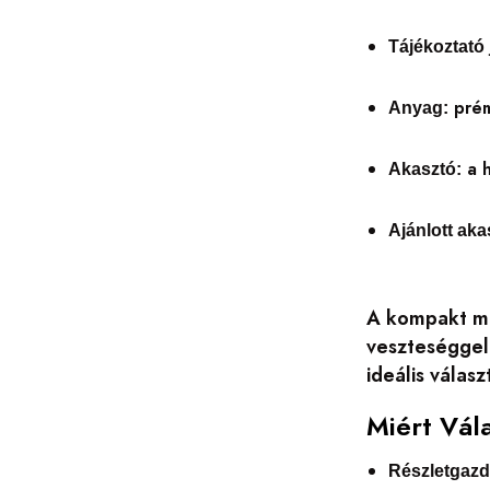
Tájékoztató 
prém
Anyag:
a h
Akasztó:
Ajánlott ak
A kompakt mér
veszteséggel
ideális válasz
Miért Vál
Részletgazd