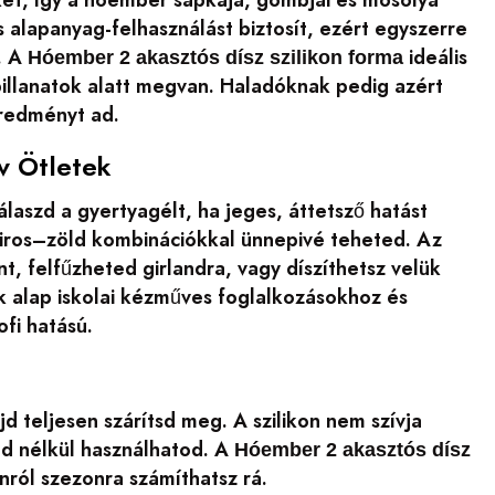
alapanyag-felhasználást biztosít, ezért egyszerre
. A
ideális
Hóember 2 akasztós dísz szilikon forma
 pillanatok alatt megvan. Haladóknak pedig azért
eredményt ad.
v Ötletek
álaszd a gyertyagélt, ha jeges, áttetsző hatást
 piros–zöld kombinációkkal ünnepivé teheted. Az
, felfűzheted girlandra, vagy díszíthetsz velük
 alap iskolai kézműves foglalkozásokhoz és
fi hatású.
d teljesen szárítsd meg. A szilikon nem szívja
nd nélkül használhatod. A
Hóember 2 akasztós dísz
nról szezonra számíthatsz rá.