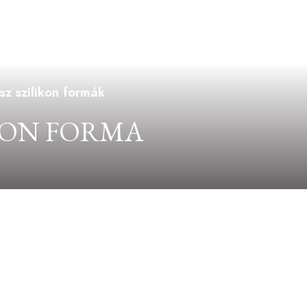
sz szilikon formák
IKON FORMA