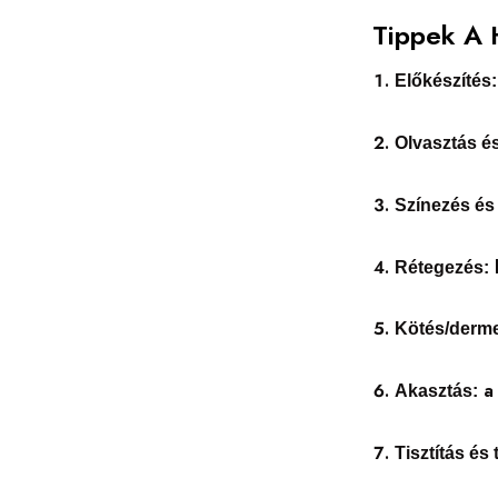
Tippek A 
Előkészítés:
Olvasztás é
Színezés és i
h
Rétegezés:
Kötés/derm
a 
Akasztás:
Tisztítás és 