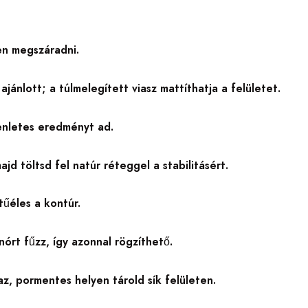
sen megszáradni.
ánlott; a túlmelegített viasz mattíthatja a felületet.
enletes eredményt ad.
d töltsd fel natúr réteggel a stabilitásért.
tűéles a kontúr.
órt fűzz, így azonnal rögzíthető.
az, pormentes helyen tárold sík felületen.