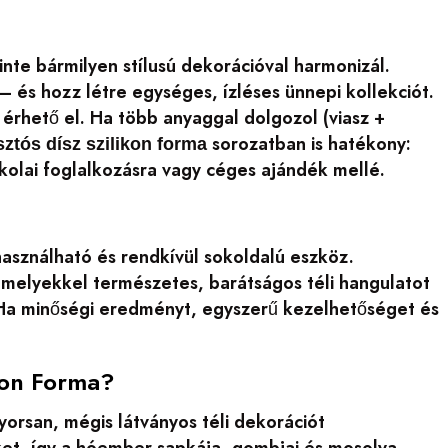
nte bármilyen stílusú dekorációval harmonizál.
– és hozz létre egységes, ízléses ünnepi kollekciót.
 érhető el. Ha több anyaggal dolgozol (viasz +
sorozatban is hatékony:
ztós dísz szilikon forma
kolai foglalkozásra vagy céges ajándék mellé.
asználható és rendkívül sokoldalú eszköz.
amelyekkel természetes, barátságos téli hangulatot
Ha minőségi eredményt, egyszerű kezelhetőséget és
kon Forma?
yorsan, mégis látványos téli dekorációt
ket, így a hóember sapkája, gombjai és mosolya