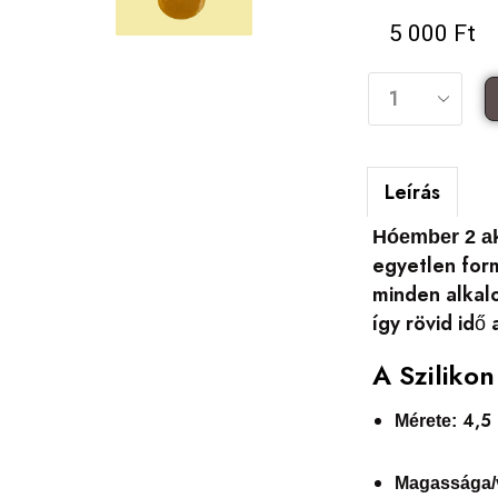
5 000
Ft
Leírás
Hóember 2 ak
egyetlen form
minden alkalo
így rövid idő
A Sziliko
4,5 
Mérete:
Magassága/