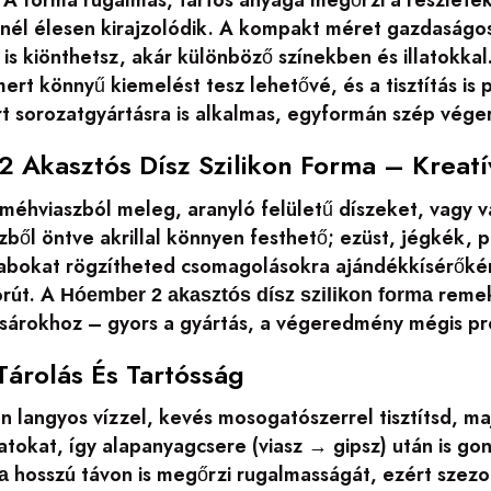
nél élesen kirajzolódik. A kompakt méret gazdaságos 
is kiönthetsz, akár különböző színekben és illatokkal
rt könnyű kiemelést tesz lehetővé, és a tisztítás is
t sorozatgyártásra is alkalmas, egyformán szép vég
 Akasztós Dísz Szilikon Forma – Kreatí
 méhviaszból meleg, aranyló felületű díszeket, vagy v
zből öntve akrillal könnyen festhető; ezüst, jégkék,
abokat rögzítheted csomagolásokra ajándékkísérőként
orút. A
remek
Hóember 2 akasztós dísz szilikon forma
ásárokhoz – gyors a gyártás, a végeredmény mégis pro
 Tárolás És Tartósság
n langyos vízzel, kevés mosogatószerrel tisztítsd, maj
atokat, így alapanyagcsere (viasz → gipsz) után is go
hosszú távon is megőrzi rugalmasságát, ezért szezo
a