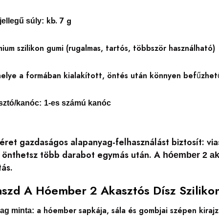
kb. 7 g
jellegű súly:
ium szilikon gumi (rugalmas, tartós, többször használható)
elye a formában kialakított, öntés után könnyen befűzhet
asztó/kanóc:
1-es számú kanóc
et gazdaságos alapanyag-felhasználást biztosít: viasz
 önthetsz több darabot egymás után. A
hóember 2 ak
tás.
aszd A Hóember 2 Akasztós Dísz Sziliko
a hóember sapkája, sála és gombjai szépen kiraj
ag minta: