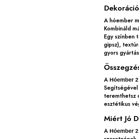
Dekoráció
A hóember mot
Kombináld más
Egy színben t
gipsz), textú
gyors gyártá
Összegzé
A
Hóember 2 
Segítségével
teremthetsz 
esztétikus vé
Miért Jó 
A
Hóember 2 
szeretnének.