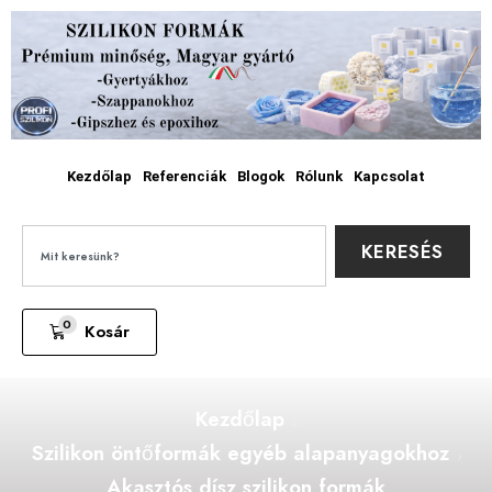
Kezdőlap
Referenciák
Blogok
Rólunk
Kapcsolat
KERESÉS
0
Kosár
Kezdőlap
Szilikon öntőformák egyéb alapanyagokhoz
Akasztós dísz szilikon formák