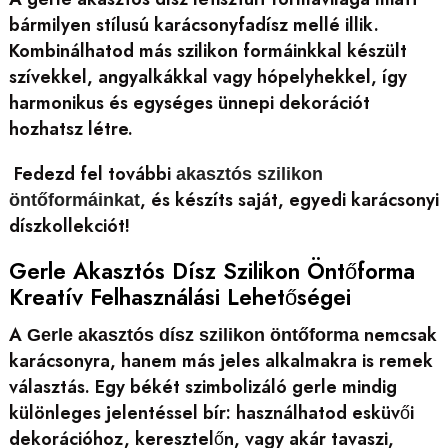
bármilyen stílusú karácsonyfadísz mellé illik.
Kombinálhatod más szilikon formáinkkal készült
szívekkel, angyalkákkal vagy hópelyhekkel, így
harmonikus és egységes ünnepi dekorációt
hozhatsz létre.
Fedezd fel további
akasztós szilikon
, és készíts saját, egyedi karácsonyi
öntőformáinkat
díszkollekciót!
Gerle Akasztós Dísz Szilikon Öntőforma
Kreatív Felhasználási Lehetőségei
A
nemcsak
Gerle akasztós dísz szilikon öntőforma
karácsonyra, hanem más jeles alkalmakra is remek
választás. Egy békét szimbolizáló gerle mindig
különleges jelentéssel bír: használhatod esküvői
dekorációhoz, keresztelőn, vagy akár tavaszi,