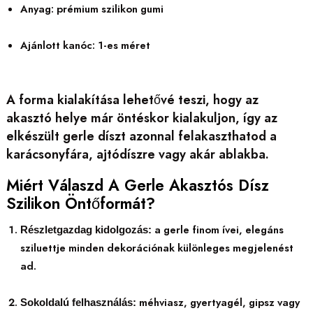
Anyag: prémium szilikon gumi
Ajánlott kanóc: 1-es méret
A forma kialakítása lehetővé teszi, hogy az
akasztó helye már öntéskor kialakuljon, így az
elkészült gerle díszt azonnal felakaszthatod a
karácsonyfára, ajtódíszre vagy akár ablakba.
Miért Válaszd A Gerle Akasztós Dísz
Szilikon Öntőformát?
a gerle finom ívei, elegáns
Részletgazdag kidolgozás:
sziluettje minden dekorációnak különleges megjelenést
ad.
méhviasz, gyertyagél, gipsz vagy
Sokoldalú felhasználás: