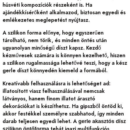
húsvéti kompozíciók részeként is. Ha
ajándékkísérőként alkalmazod, biztosan egyedi és
emlékezetes meglepetést nyújtasz.
A szilikon forma előnye, hogy egyszerűen
tárolható, nem törik, és minden öntés után
ugyanolyan minőségű díszt kapsz. Kezdő
kézművesek számára is könnyen kezelhető, hiszen
a szilikon rugalmassága lehetővé teszi, hogy a kész
gerle díszt könnyedén kiemeld a formából.
Kreatívabb felhasználásra is lehetőséget ad:
illatosított viasz felhasználásával nemcsak
látványos, hanem finom illatot árasztó
dekorációkat is készíthetsz. Ha gipszből öntöd ki,
akkor festékkel személyre szabhatod, így minden
darab teljesen egyedi lehet. A
gerle akasztós dísz
tehát igazi multifunkciós
szilikon öntőforma