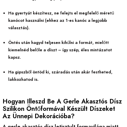
Ha gyertyát készítesz, ne felejts el megfelelő méretű
kanócot használni (ehhez az 1-es kanóc a legjobb
választás).
Öntés után hagyd teljesen kihűlni a formát, mielőtt
kiemelnéd belőle a díszt – így szép, éles mintázatot
kapsz.
Ha gipszből öntöd ki, száradás után akár festheted,
lakkozhatod is.
Hogyan Illeszd Be A Gerle Akasztós Dísz
Szilikon Öntőformával Készült Díszeket
Az Ünnepi Dekorációba?
A gerle akasztós dísz letisztult formavilága miatt