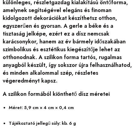
különleges, részletgazdag kialakítású öntőforma,
amelynek segítségével elegáns és finoman
kidolgozott dekorációkat készíthetsz otthon,
egyszerűen és gyorsan. A gerle a béke és a
tisztaság jelképe, ezért ez a dísz nemcsak
karácsonykor, hanem az év bármely időszakában
szimbolikus és esztétikus kiegészítője lehet az
otthonodnak. A szilikon forma tartós, rugalmas
anyagból készült, így sokszor újra felhasználhatod,
és minden alkalommal szép, részletes
végeredményt kapsz.
A szilikon formából kiönthető dísz méretei
Méret: 5,9 cm × 4 cm × 0,4 cm
Tájékoztató jellegű súly: kb. 6 g