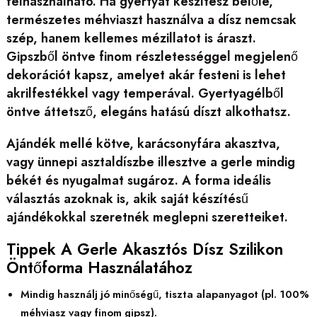
felhasználható. Ha gyertyát készítesz belőle,
természetes méhviaszt használva a dísz nemcsak
szép, hanem kellemes mézillatot is áraszt.
Gipszből öntve finom részletességgel megjelenő
dekorációt kapsz, amelyet akár festeni is lehet
akrilfestékkel vagy temperával. Gyertyagélből
öntve áttetsző, elegáns hatású díszt alkothatsz.
Ajándék mellé kötve, karácsonyfára akasztva,
vagy ünnepi asztaldíszbe illesztve a gerle mindig
békét és nyugalmat sugároz. A forma ideális
választás azoknak is, akik saját készítésű
ajándékokkal szeretnék meglepni szeretteiket.
Tippek A Gerle Akasztós Dísz Szilikon
Öntőforma Használatához
Mindig használj jó minőségű, tiszta alapanyagot (pl. 100%
méhviasz vagy finom gipsz).