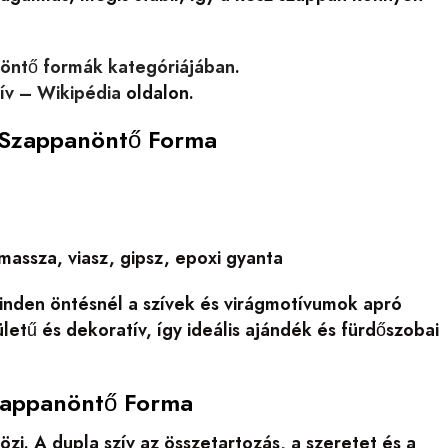
nöntő formák kategóriájában
.
ív – Wikipédia
oldalon.
n Szappanöntő Forma
massza, viasz, gipsz, epoxi gyanta
 minden öntésnél a szívek és virágmotívumok apró
ületű és dekoratív, így ideális ajándék és fürdőszobai
Szappanöntő Forma
i. A dupla szív az összetartozás, a szeretet és a