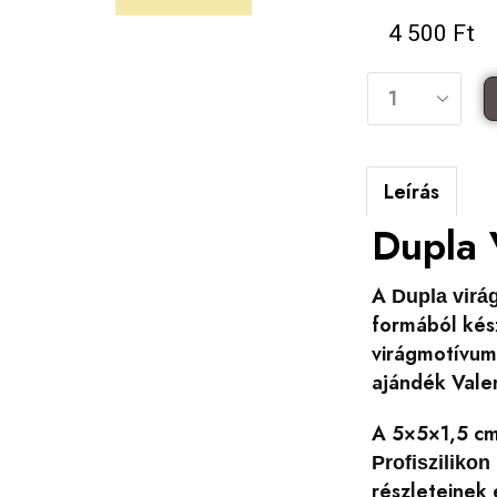
4 500
Ft
Leírás
Dupla 
A
Dupla virá
formából kés
virágmotívumo
ajándék Valen
A 5×5×1,5 cm
Profiszilikon
részleteinek 