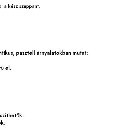
ki a kész szappant.
ikus, pasztell árnyalatokban mutat:
ő el.
szíthetők.
ők.