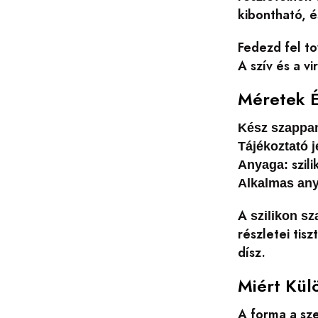
kibontható, é
Fedezd fel to
A szív és a v
Méretek É
Kész szappa
Tájékoztató j
szil
Anyaga:
Alkalmas an
A
szilikon s
részletei tis
dísz.
Miért Kül
A forma a sze