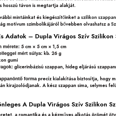
s hosszú távon is megtartja alakját.
vábbi mintáinkat és kiegészítőinket a
szilikon szappa
irág motívum szimbolikájáról bővebben olvashatsz a
Sz
s Adatok – Dupla Virágos Szív Sziliko
5 cm × 5 cm × 1,5 cm
n mérete:
kb. 26 g
elleggel mért súlya:
ikon gumi
glicerinbázisú szappan, hideg eljárású szappan
yagok:
precíz kialakítása biztosítja, hogy
zappanöntő forma
ztán kirajzolódjanak. A kész szappan sima, selymes fel
önleges A Dupla Virágos Szív Szilikon 
retet, a romantika és a kézműves alkotás örömét ötvöz