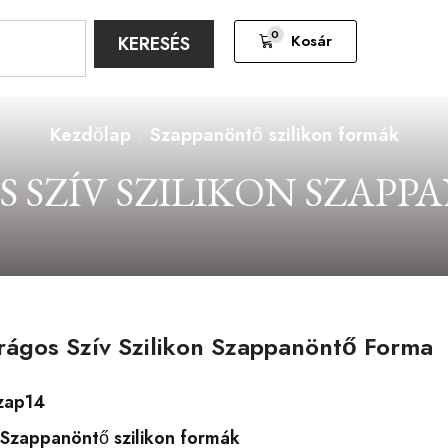
0
Kosár
KERESÉS
Kezdőlap
Szappanöntő szilikon formák
S SZÍV SZILIKON SZAP
rágos Szív Szilikon Szappanöntő Forma
zap14
Szappanöntő szilikon formák