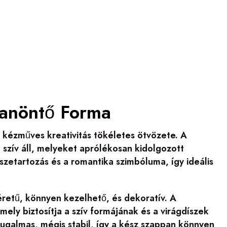
panöntő Forma
 kézműves kreativitás tökéletes ötvözete. A
zív áll, melyeket aprólékosan kidolgozott
szetartozás és a romantika szimbóluma, így ideális
retű, könnyen kezelhető, és dekoratív. A
ely biztosítja a szív formájának és a virágdíszek
rugalmas, mégis stabil, így a kész szappan könnyen