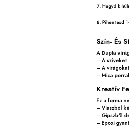
Hagyd kihűln
Pihentesd 1
Szín- És S
A
Dupla virá
– A szíveket 
– A virágokat
– Mica-porral
Kreatív F
Ez a forma n
– Viaszból ké
– Gipszből d
– Epoxi gyant