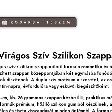
KOSÁRBA TESZEM
Virágos Szív Szilikon Szap
a romantika és a
gos szív szilikon szappanöntő forma
zített szappan középpontjában két egymásba fonódó s
k díszítenek. A dupla szív motívum a szeretet, az ös
tin-napra, évfordulóra vagy esküvői kiegészítőként.
-es, kb. 26 grammos szappan kézbe illő, praktikus mé
formák prémium, hőálló szilikon gumiból készülnek, am
éles és tiszta visszaadását minden öntésnél. A forma 