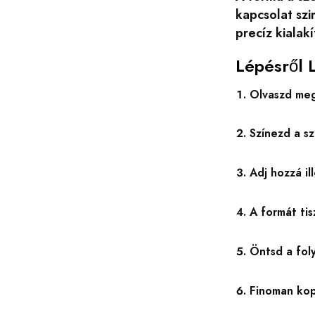
kapcsolat sz
precíz kialak
Lépésről 
Olvaszd meg
Színezd a sz
Adj hozzá il
A formát tis
Öntsd a fol
Finoman kop