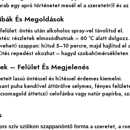
rab egy apró történetet mesél el a szeretetről és az 
ibák És Megoldások
elület: öntés után alkoholos spray-vel távolítsd el.
ntés: részletek elmosódhatnak – 60 °C alatt dolgozz.
ehető szappan: hűtsd 5–10 percre, majd hajlítsd el 
hűtés repedést okozhat – hagyd szobahőmérsékleten m
pek – Felület És Megjelenés
eteit lassú öntéssel és hűtéssel érdemes kiemelni.
pant puha kendővel áttörölve selymes, fényes felület
somagold áttetsző celofánba vagy natúr papírba, sza
s
a szeretet, a ro
gos szív szilikon szappanöntő forma