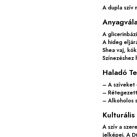
A dupla szív
Anyagvála
A glicerinbáz
A hideg eljár
Shea vaj, kók
Színezéshez h
Haladó Te
– A szíveket 
– Rétegezett
– Alkoholos s
Kulturális
A szív a szer
jelképei. A
D