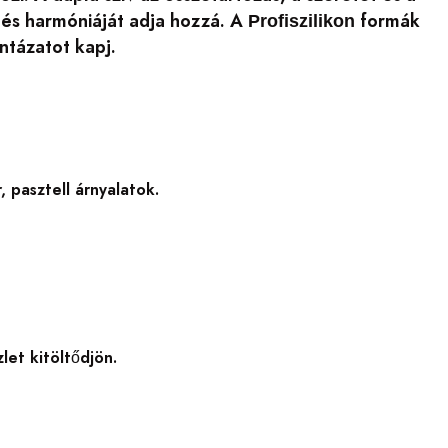
és harmóniáját adja hozzá. A
formák
Profiszilikon
intázatot kapj.
 pasztell árnyalatok.
et kitöltődjön.