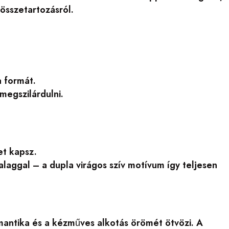
összetartozásról.
a formát.
egszilárdulni.
et kapsz.
laggal – a dupla virágos szív motívum így teljesen
mantika és a kézműves alkotás örömét ötvözi. A