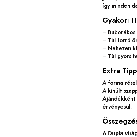
így minden da
Gyakori H
– Buborékos f
– Túl forró ö
– Nehezen kiv
– Túl gyors 
Extra Tip
A forma részl
A kihűlt szap
Ajándékként c
érvényesül.
Összegzé
A
Dupla virá