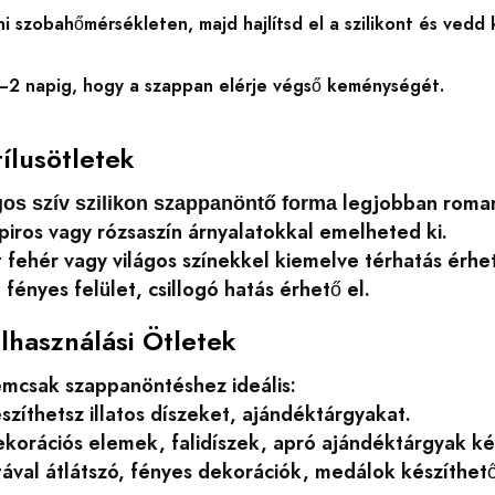
i szobahőmérsékleten, majd hajlítsd el a szilikont és vedd 
–2 napig, hogy a szappan elérje végső keménységét.
tílusötletek
legjobban romant
gos szív szilikon szappanöntő forma
piros vagy rózsaszín árnyalatokkal emelheted ki.
 fehér vagy világos színekkel kiemelve térhatás érhet
 fényes felület, csillogó hatás érhető el.
elhasználási Ötletek
emcsak szappanöntéshez ideális:
szíthetsz illatos díszeket, ajándéktárgyakat.
ekorációs elemek, falidíszek, apró ajándéktárgyak ké
ával átlátszó, fényes dekorációk, medálok készíthet