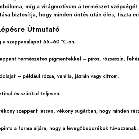
imbóluma, míg a virágmotívum a természet szépségét 
ítása biztosítja, hogy minden öntés után éles, tiszta m
Lépésre Útmutató
 a szappanalapot 55–60 °C-on.
appant természetes pigmentekkel – piros, rózsaszín, fehér,
lóolajat – például rózsa, vanília, jázmin vagy citrom.
ztítsd és szárítsd teljesen.
yékony szappant lassan, vékony sugárban, hogy minden részl
pints a forma aljára, hogy a levegőbuborékok távozzanak.