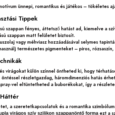
 motívum ünnepi, romantikus és játékos – tökéletes a
sztási Tippek
isú szappan fényes, áttetsző hatást ad, kiemelve a szív
ású szappan matt felületet biztosít.
uszolaj vagy méhviasz hozzáadásával selymes tapintást
asználj természetes pigmenteket – piros, rózsaszín, 
chnikák
és virágokat külön színnel öntheted ki, hogy térhatás
 öntéssel részletgazdag, háromdimenziós hatás érhet
pray-vel eltüntetheted a buborékokat, így a részlete
 Háttér
etet, a szeretetkapcsolatok és a romantika szimbólum
ezt a s
upla virágos szív szilikon szappanöntő forma