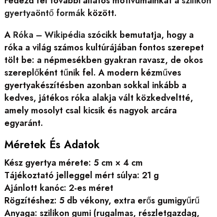
Fedezd fel további állatos motívumainkat a
szilikon
gyertyaöntő formák
között.
A
Róka – Wikipédia
szócikk bemutatja, hogy a
róka a világ számos kultúrájában fontos szerepet
tölt be: a népmesékben gyakran ravasz, de okos
szereplőként tűnik fel. A modern kézműves
gyertyakészítésben azonban sokkal inkább a
kedves, játékos róka alakja vált közkedveltté,
amely mosolyt csal kicsik és nagyok arcára
egyaránt.
Méretek És Adatok
Kész gyertya mérete: 5 cm × 4 cm
Tájékoztató jelleggel mért súlya: 21 g
Ajánlott kanóc: 2-es méret
Rögzítéshez: 5 db vékony, extra erős gumigyűrű
Anyaga: szilikon gumi (rugalmas, részletgazdag,