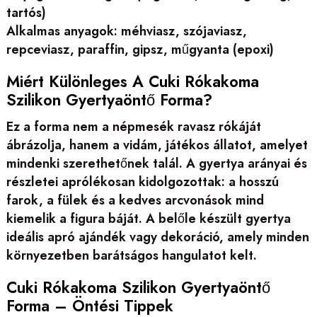
tartós)
Alkalmas anyagok: méhviasz, szójaviasz,
repceviasz, paraffin, gipsz, műgyanta (epoxi)
Miért Különleges A Cuki Rókakoma
Szilikon Gyertyaöntő Forma?
Ez a forma nem a népmesék ravasz rókáját
ábrázolja, hanem a vidám, játékos állatot, amelyet
mindenki szerethetőnek talál. A gyertya arányai és
részletei aprólékosan kidolgozottak: a hosszú
farok, a fülek és a kedves arcvonások mind
kiemelik a figura báját. A belőle készült gyertya
ideális apró ajándék vagy dekoráció, amely minden
környezetben barátságos hangulatot kelt.
Cuki Rókakoma Szilikon Gyertyaöntő
Forma – Öntési Tippek