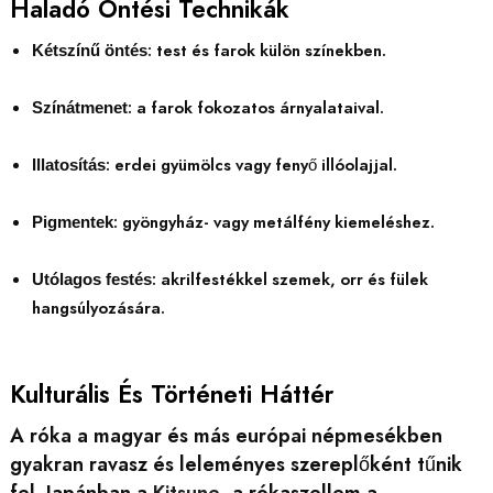
Haladó Öntési Technikák
: test és farok külön színekben.
Kétszínű öntés
: a farok fokozatos árnyalataival.
Színátmenet
: erdei gyümölcs vagy fenyő illóolajjal.
Illatosítás
: gyöngyház- vagy metálfény kiemeléshez.
Pigmentek
: akrilfestékkel szemek, orr és fülek
Utólagos festés
hangsúlyozására.
Kulturális És Történeti Háttér
A róka a magyar és más európai népmesékben
gyakran ravasz és leleményes szereplőként tűnik