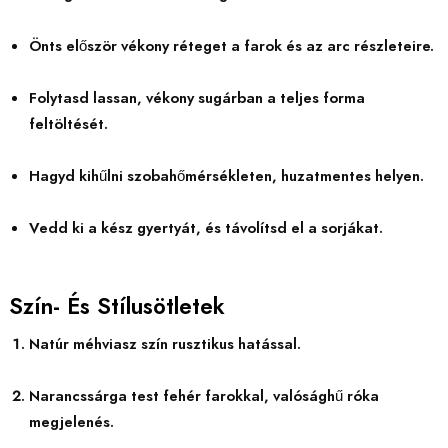
Önts először vékony réteget a farok és az arc részleteire.
Folytasd lassan, vékony sugárban a teljes forma
feltöltését.
Hagyd kihűlni szobahőmérsékleten, huzatmentes helyen.
Vedd ki a kész gyertyát, és távolítsd el a sorjákat.
Szín- És Stílusötletek
Natúr méhviasz szín rusztikus hatással.
Narancssárga test fehér farokkal, valósághű róka
megjelenés.