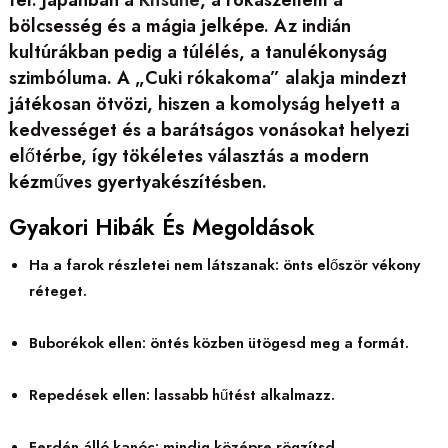
fel. Japánban a
Kitsune
, a rókaszellem a
bölcsesség és a mágia jelképe. Az indián
kultúrákban pedig a túlélés, a tanulékonyság
szimbóluma. A „Cuki rókakoma” alakja mindezt
játékosan ötvözi, hiszen a komolyság helyett a
kedvességet és a barátságos vonásokat helyezi
előtérbe, így tökéletes választás a modern
kézműves gyertyakészítésben.
Gyakori Hibák És Megoldások
Ha a farok részletei nem látszanak: önts először vékony
réteget.
Buborékok ellen: öntés közben ütögesd meg a formát.
Repedések ellen: lassabb hűtést alkalmazz.
Ferdén álló kanóc: mindig középre rögzítsd.