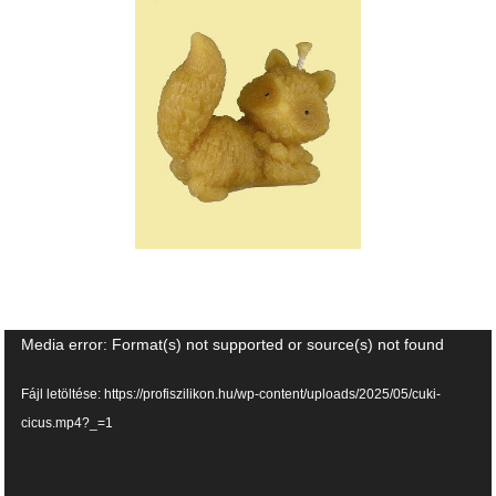
Videólejátszó
Media error: Format(s) not supported or source(s) not found
Fájl letöltése: https://profiszilikon.hu/wp-content/uploads/2025/05/cuki-
cicus.mp4?_=1