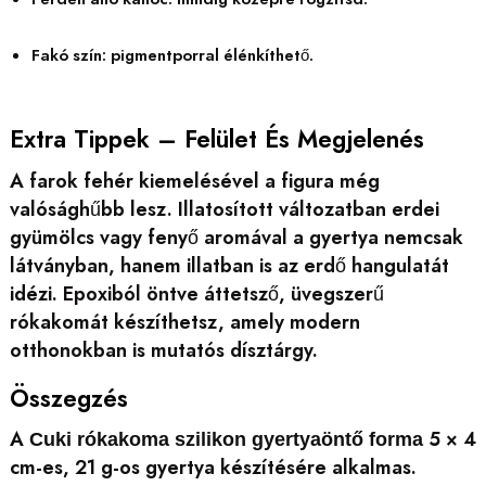
Fakó szín: pigmentporral élénkíthető.
Extra Tippek – Felület És Megjelenés
A farok fehér kiemelésével a figura még
valósághűbb lesz. Illatosított változatban erdei
gyümölcs vagy fenyő aromával a gyertya nemcsak
látványban, hanem illatban is az erdő hangulatát
idézi. Epoxiból öntve áttetsző, üvegszerű
rókakomát készíthetsz, amely modern
otthonokban is mutatós dísztárgy.
Összegzés
A
5 × 4
Cuki rókakoma szilikon gyertyaöntő forma
cm-es, 21 g-os gyertya készítésére alkalmas.