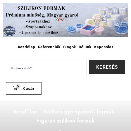
Kezdőlap
Referenciák
Blogok
Rólunk
Kapcsolat
KERESÉS
0
Kosár
Kezdőlap
Szilikon gyertyaöntő formák
Figurás szilikon formák