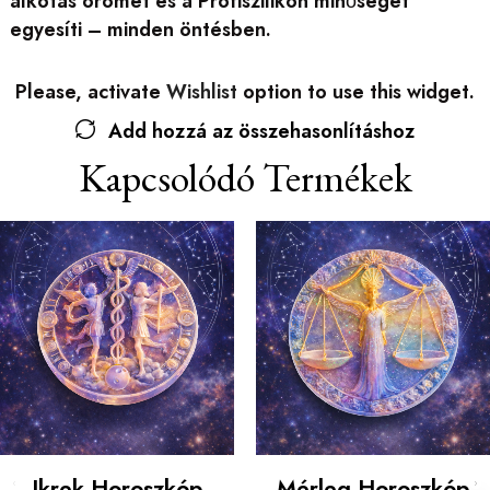
alkotás örömét és a Profiszilikon minőségét
egyesíti – minden öntésben.
Please, activate
Wishlist
option to use this widget.
Add hozzá az összehasonlításhoz
Kapcsolódó Termékek
Ikrek Horoszkóp
Mérleg Horoszkóp