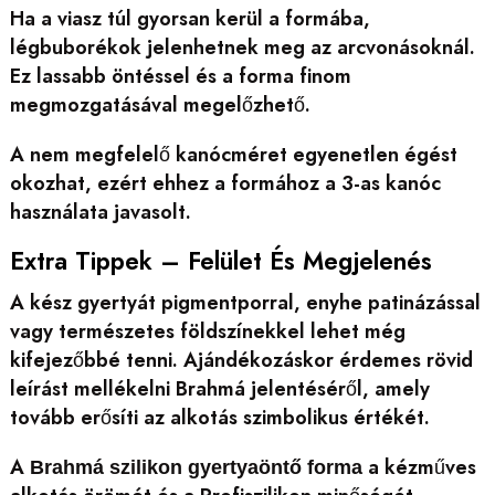
Ha a viasz túl gyorsan kerül a formába,
légbuborékok jelenhetnek meg az arcvonásoknál.
Ez lassabb öntéssel és a forma finom
megmozgatásával megelőzhető.
A nem megfelelő kanócméret egyenetlen égést
okozhat, ezért ehhez a formához a 3-as kanóc
használata javasolt.
Extra Tippek – Felület És Megjelenés
A kész gyertyát pigmentporral, enyhe patinázással
vagy természetes földszínekkel lehet még
kifejezőbbé tenni. Ajándékozáskor érdemes rövid
leírást mellékelni Brahmá jelentéséről, amely
tovább erősíti az alkotás szimbolikus értékét.
A
a kézműves
Brahmá szilikon gyertyaöntő forma