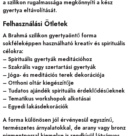
a szilikon rugalmassága megkönnyíti a kész
gyertya eltávolítását.
Felhasználási Ötletek
A Brahmá szilikon gyertyaöntő forma
sokféleképpen használható kreatív és spirituális
célokra:
– Spirituális gyertyák meditációhoz
– Szakrális vagy szertartási gyertyák
– Jóga- és meditációs terek dekorációja
– Otthoni oltár kiegészítője
– Tudatos ajándék spirituális érdeklődésűeknek
– Tematikus workshopok alkotásai
– Egyedi lakásdekorációk
A forma különösen jól érvényesül egyszínű,
természetes árnyalatokkal, de arany vagy bronz
pigmentporral kiemelve is rendkívül látványos.