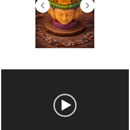
Videólejátszó