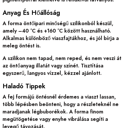
Anyag És Hőállóság
A forma öntőipari minőségű szilikonból készül,
amely –40 °C és +160 °C között használható.
Alkalmas különböző viaszfajtákhoz, és jól bírja a
meleg öntést is.
A szilikon nem tapad, nem reped, és nem veszi át
az öntőanyag illatát vagy színét. Tisztítása
egyszerű, langyos vízzel, kézzel ajánlott.
Haladó Tippek
A fej formájú öntésnél érdemes a viaszt lassan,
több lépésben beönteni, hogy a részleteknél ne
maradjanak légbuborékok. A forma finom
megütögetése vagy enyhe vibrálása segíti a
levegő távozását.