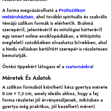
A forma megvásárolható a
Profiszilikon
,
ahol további spirituális és szakrális
webáruházban
témájú szilikon formák is elérhetők. Brahmá
szerepéről, jelentéséről és mitológiai hátteréről
egy ismert online enciklopédiában, a
Wikipédia
megfelelő szócikkében olvashatsz bővebben, ahol
a hindu vallásban betöltött szerepét is részletesen
bemutatják.
Öntési tippekért látogass el a
csatornánkra
!
Méretek És Adatok
A szilikon formából kiönthető kész gyertya mérete
, amely ideális ahhoz, hogy a fej
8 cm × 7,3 cm
forma részletei jól érvényesüljenek, miközben a
gyertya még praktikus, jól kezelhető méretű