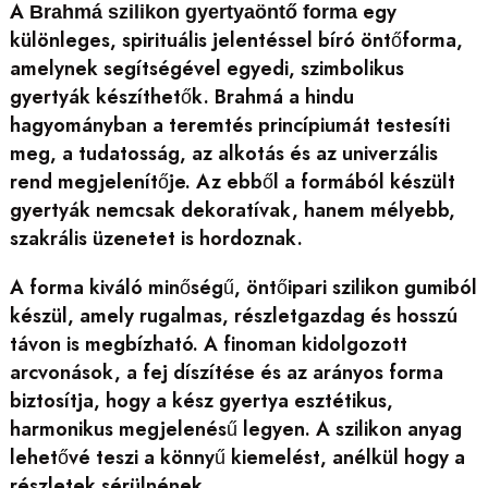
A
egy
Brahmá szilikon gyertyaöntő forma
különleges, spirituális jelentéssel bíró öntőforma,
amelynek segítségével egyedi, szimbolikus
gyertyák készíthetők. Brahmá a hindu
hagyományban a teremtés princípiumát testesíti
meg, a tudatosság, az alkotás és az univerzális
rend megjelenítője. Az ebből a formából készült
gyertyák nemcsak dekoratívak, hanem mélyebb,
szakrális üzenetet is hordoznak.
A forma kiváló minőségű, öntőipari szilikon gumiból
készül, amely rugalmas, részletgazdag és hosszú
távon is megbízható. A finoman kidolgozott
arcvonások, a fej díszítése és az arányos forma
biztosítja, hogy a kész gyertya esztétikus,
harmonikus megjelenésű legyen. A szilikon anyag
lehetővé teszi a könnyű kiemelést, anélkül hogy a
részletek sérülnének.