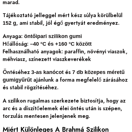
marad.
Tájékoztató jelleggel mért kész súlya körülbelül
, ami stabil, jól égő gyertyát eredményez.
152 g
Anyaga:
öntőipari szilikon gumi
Hőállóság:
–40 °C és +160 °C között
Felhasználható anyagok: paraffin, növényi viaszok,
méhviasz, színezett viaszkeverékek
Öntéséhez
és
3-as kanócot
7 db közepes méretű
ajánlunk a forma megfelelő zárásához
gumigyűrűt
és stabil rögzítéséhez.
A szilikon rugalmas szerkezete biztosítja, hogy az
arc és a díszítőelemek élei öntés után is szépen,
torzulás mentesen jelenjenek meg.
Miért Különleges A Brahmá Szilikon