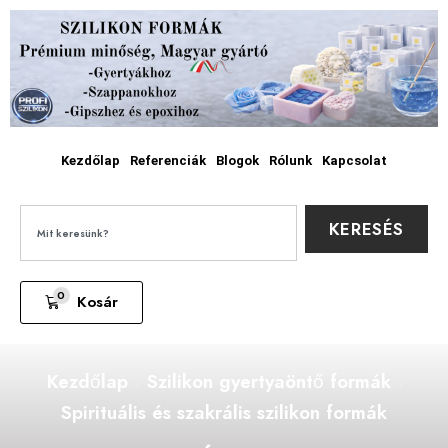
Kezdőlap
Referenciák
Blogok
Rólunk
Kapcsolat
KERESÉS
0
Kosár
Kezdőlap
Szilikon gyertyaöntő formák
Spirituális és szakrális szilikon formák