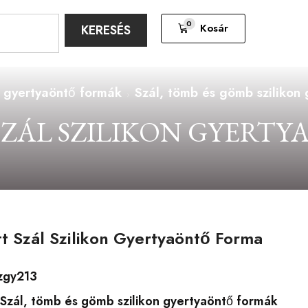
0
Kosár
KERESÉS
n gyertyaöntő formák
Szál, tömb és gömb szilikon
ZÁL SZILIKON GYERT
t Szál Szilikon Gyertyaöntő Forma
zgy213
Szál, tömb és gömb szilikon gyertyaöntő formák