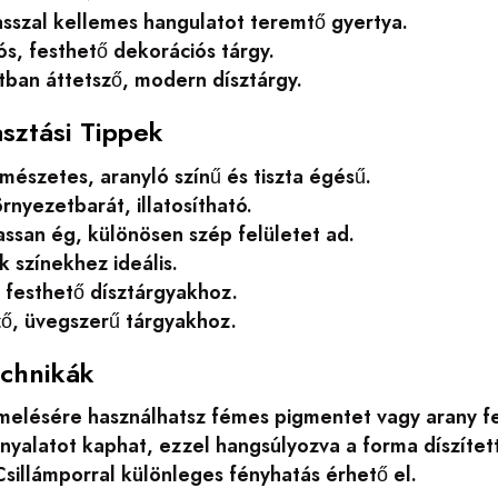
viasszal kellemes hangulatot teremtő gyertya.
ós, festhető dekorációs tárgy.
tban áttetsző, modern dísztárgy.
sztási Tippek
mészetes, aranyló színű és tiszta égésű.
örnyezetbarát, illatosítható.
assan ég, különösen szép felületet ad.
k színekhez ideális.
, festhető dísztárgyakhoz.
ző, üvegszerű tárgyakhoz.
chnikák
melésére használhatsz fémes pigmentet vagy arany fe
rnyalatot kaphat, ezzel hangsúlyozva a forma díszíte
Csillámporral különleges fényhatás érhető el.