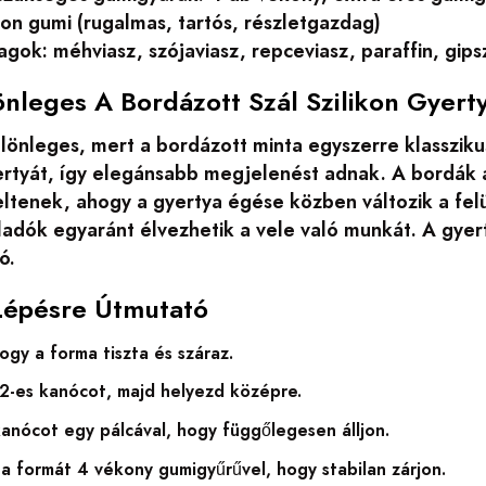
kon gumi (rugalmas, tartós, részletgazdag)
gok: méhviasz, szójaviasz, repceviasz, paraffin, gips
önleges A Bordázott Szál Szilikon Gyer
lönleges, mert a bordázott minta egyszerre klassziku
yertyát, így elegánsabb megjelenést adnak. A bordák
ltenek, ahogy a gyertya égése közben változik a felül
adók egyaránt élvezhetik a vele való munkát. A gyer
ó.
Lépésre Útmutató
hogy a forma tiszta és száraz.
 2-es kanócot, majd helyezd középre.
kanócot egy pálcával, hogy függőlegesen álljon.
a formát 4 vékony gumigyűrűvel, hogy stabilan zárjon.