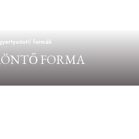
 gyertyaöntő formák
YAÖNTŐ FORMA