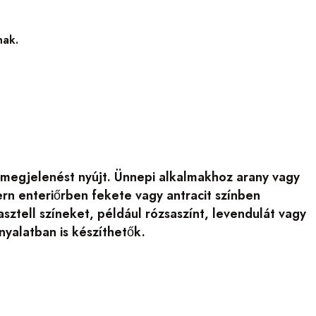
nak.
 megjelenést nyújt. Ünnepi alkalmakhoz arany vagy
rn enteriőrben fekete vagy antracit színben
sztell színeket, például rózsaszínt, levendulát vagy
yalatban is készíthetők.