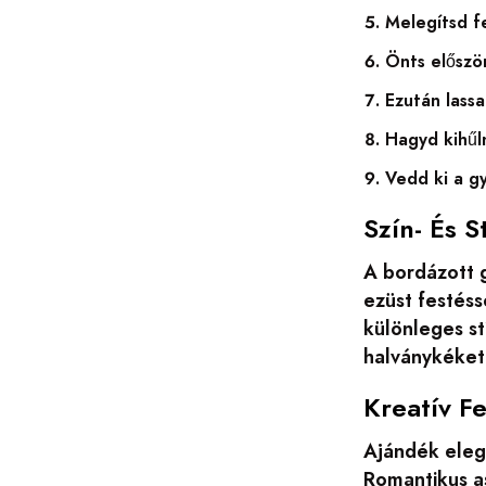
Melegítsd fe
Önts előszö
Ezután lassa
Hagyd kihűl
Vedd ki a gy
Szín- És S
A bordázott 
ezüst festés
különleges st
halványkéket.
Kreatív F
Ajándék eleg
Romantikus a