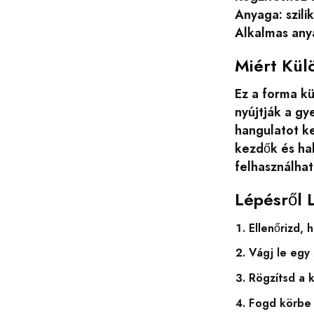
Anyaga: szili
Alkalmas anya
Miért Kül
Ez a forma kü
nyújtják a g
hangulatot ke
kezdők és hal
felhasználhat
Lépésről 
Ellenőrizd, 
Vágj le egy
Rögzítsd a 
Fogd körbe 