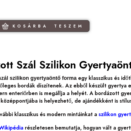
KOSÁRBA TESZEM
ott Szál Szilikon Gyertyaön
egy klasszikus és idő
szál szilikon gyertyaöntő forma
leges bordák díszítenek. Az ebből készült gyertya eg
n enteriőrben is megállja a helyét. A bordázott gyer
 középpontjába is helyezhető, de ajándékként is stílu
vábbi klasszikus és modern mintáinkat a
szilikon gye
Wikipédia
részletesen bemutatja, hogyan vált a gyert