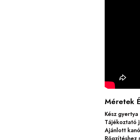
Méretek 
Kész gyertya
Tájékoztató j
Ajánlott kanó
Rögzítéshez 