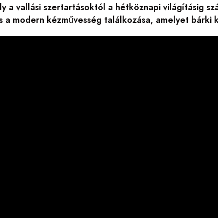
y a vallási szertartásoktól a hétköznapi világításig s
 a modern kézművesség találkozása, amelyet bárki k