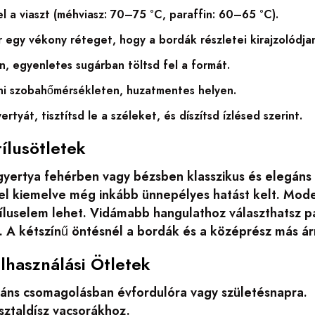
l a viaszt (méhviasz: 70–75 °C, paraffin: 60–65 °C).
r egy vékony réteget, hogy a bordák részletei kirajzolódja
n, egyenletes sugárban töltsd fel a formát.
ni szobahőmérsékleten, huzatmentes helyen.
ertyát, tisztítsd le a széleket, és díszítsd ízlésed szerint.
tílusötletek
gyertya fehérben vagy bézsben klasszikus és elegáns
sel kiemelve még inkább ünnepélyes hatást kelt. Mode
íluselem lehet. Vidámabb hangulathoz választhatsz pa
 A kétszínű öntésnél a bordák és a középrész más árn
elhasználási Ötletek
áns csomagolásban évfordulóra vagy születésnapra.
sztaldísz vacsorákhoz.