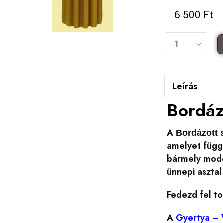
6 500
Ft
Leírás
Bordáz
A
Bordázott 
amelyet függő
bármely moder
ünnepi asztal
Fedezd fel to
A
Gyertya – 