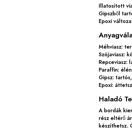
Illatosított 
Gipszből tart
Epoxi változa
Anyagvála
Méhviasz: ter
Szójaviasz: k
Repceviasz: l
Paraffin: élén
Gipsz: tartós
Epoxi: áttets
Haladó Te
A bordák kie
rész eltérő á
készíthetsz. 