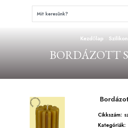
Kezdőlap
Sziliko
BORDÁZOTT S
Bordázot
Cikkszám:
s
Kategóriák: