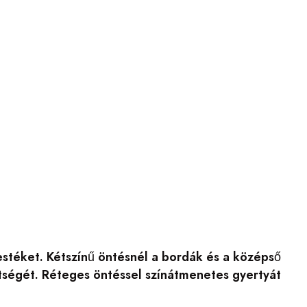
stéket. Kétszínű öntésnél a bordák és a középső
ttségét. Réteges öntéssel színátmenetes gyertyát