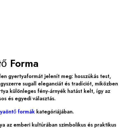
tő Forma
tlen gyertyaformát jelenít meg: hosszúkás test,
yszerre sugall eleganciát és tradíciót, miközben
tya különleges fény-árnyék hatást kelt, így az
sos és egyedi választás.
rtyaöntő formák
kategóriájában.
ya az emberi kultúrában szimbolikus és praktikus