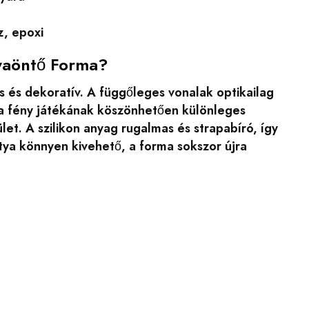
z, epoxi
tyaöntő Forma?
s és dekoratív. A függőleges vonalak optikailag
 a fény játékának köszönhetően különleges
et. A szilikon anyag rugalmas és strapabíró, így
tya könnyen kivehető, a forma sokszor újra