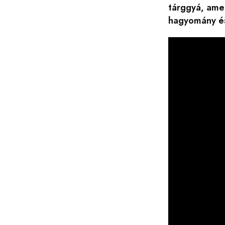
tárggyá, amel
hagyomány és