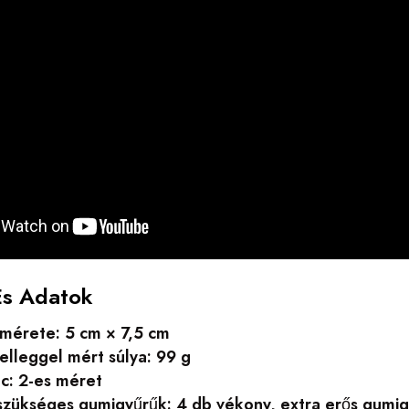
És Adatok
 mérete: 5 cm × 7,5 cm
elleggel mért súlya: 99 g
c: 2-es méret
szükséges gumigyűrűk: 4 db vékony, extra erős gumi