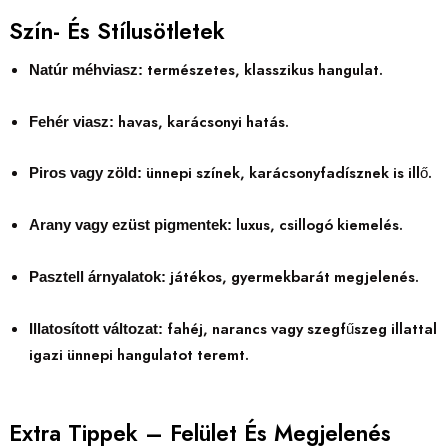
Szín- És Stílusötletek
természetes, klasszikus hangulat.
Natúr méhviasz:
havas, karácsonyi hatás.
Fehér viasz:
ünnepi színek, karácsonyfadísznek is illő.
Piros vagy zöld:
luxus, csillogó kiemelés.
Arany vagy ezüst pigmentek:
játékos, gyermekbarát megjelenés.
Pasztell árnyalatok:
fahéj, narancs vagy szegfűszeg illattal
Illatosított változat:
igazi ünnepi hangulatot teremt.
Extra Tippek – Felület És Megjelenés