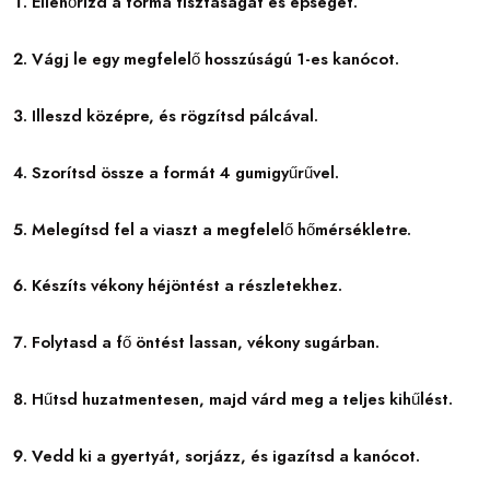
Ellenőrizd a forma tisztaságát és épségét.
Vágj le egy megfelelő hosszúságú 1-es kanócot.
Illeszd középre, és rögzítsd pálcával.
Szorítsd össze a formát 4 gumigyűrűvel.
Melegítsd fel a viaszt a megfelelő hőmérsékletre.
Készíts vékony héjöntést a részletekhez.
Folytasd a fő öntést lassan, vékony sugárban.
Hűtsd huzatmentesen, majd várd meg a teljes kihűlést.
Vedd ki a gyertyát, sorjázz, és igazítsd a kanócot.