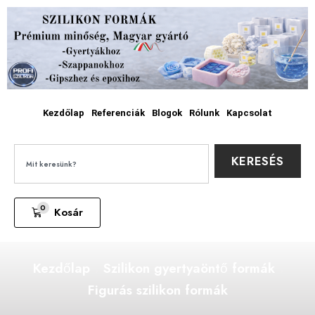
Kezdőlap
Referenciák
Blogok
Rólunk
Kapcsolat
KERESÉS
0
Kosár
Kezdőlap
Szilikon gyertyaöntő formák
Figurás szilikon formák