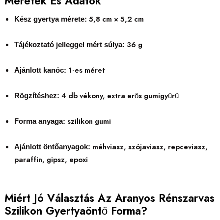
Méretek És Adatok
5,8 cm × 5,2 cm
Kész gyertya mérete:
36 g
Tájékoztató jelleggel mért súlya:
1-es méret
Ajánlott kanóc:
4 db vékony, extra erős gumigyűrű
Rögzítéshez:
szilikon gumi
Forma anyaga:
méhviasz, szójaviasz, repceviasz,
Ajánlott öntőanyagok:
paraffin, gipsz, epoxi
Miért Jó Választás Az Aranyos Rénszarvas
Szilikon Gyertyaöntő Forma?