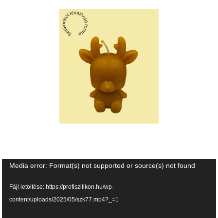
Videólejátszó
Media error: Format(s) not supported or source(s) not found
Fájl letöltése: https://profiszilikon.hu/wp-
content/uploads/2025/05/szk77.mp4?_=1