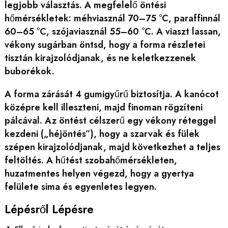
legjobb választás. A megfelelő öntési
hőmérsékletek: méhviasznál 70–75 °C, paraffinnál
60–65 °C, szójaviasznál 55–60 °C. A viaszt lassan,
vékony sugárban öntsd, hogy a forma részletei
tisztán kirajzolódjanak, és ne keletkezzenek
buborékok.
A forma zárását 4 gumigyűrű biztosítja. A kanócot
középre kell illeszteni, majd finoman rögzíteni
pálcával. Az öntést célszerű egy vékony réteggel
kezdeni („héjöntés”), hogy a szarvak és fülek
szépen kirajzolódjanak, majd következhet a teljes
feltöltés. A hűtést szobahőmérsékleten,
huzatmentes helyen végezd, hogy a gyertya
felülete sima és egyenletes legyen.
Lépésről Lépésre