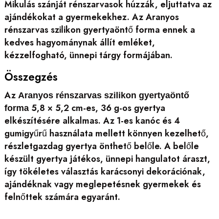
Mikulás szánját rénszarvasok húzzák, eljuttatva az
ajándékokat a gyermekekhez. Az Aranyos
rénszarvas szilikon gyertyaöntő forma ennek a
kedves hagyománynak állít emléket,
kézzelfogható, ünnepi tárgy formájában.
Összegzés
Az
Aranyos rénszarvas szilikon gyertyaöntő
5,8 × 5,2 cm-es, 36 g-os gyertya
forma
elkészítésére alkalmas. Az 1-es kanóc és 4
gumigyűrű használata mellett könnyen kezelhető,
részletgazdag gyertya önthető belőle. A belőle
készült gyertya játékos, ünnepi hangulatot áraszt,
így tökéletes választás karácsonyi dekorációnak,
ajándéknak vagy meglepetésnek gyermekek és
felnőttek számára egyaránt.