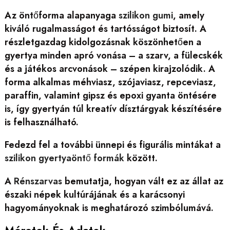
Az öntőforma alapanyaga
szilikon gumi
, amely
kiváló rugalmasságot és tartósságot biztosít. A
részletgazdag kidolgozásnak köszönhetően a
gyertya minden apró vonása – a szarv, a fülecskék
és a játékos arcvonások – szépen kirajzolódik. A
forma alkalmas méhviasz, szójaviasz, repceviasz,
paraffin, valamint gipsz és epoxi gyanta öntésére
is, így gyertyán túl kreatív dísztárgyak készítésére
is felhasználható.
Fedezd fel a további ünnepi és figurális mintákat a
szilikon gyertyaöntő formák
között.
A
Rénszarvas
bemutatja, hogyan vált ez az állat az
északi népek kultúrájának és a karácsonyi
hagyományoknak is meghatározó szimbólumává.