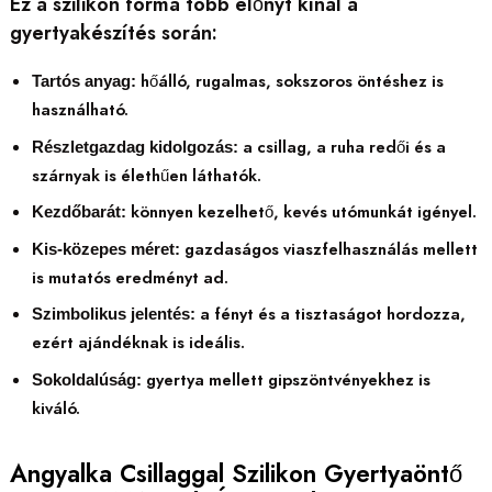
Ez a szilikon forma több előnyt kínál a
gyertyakészítés során:
hőálló, rugalmas, sokszoros öntéshez is
Tartós anyag:
használható.
a csillag, a ruha redői és a
Részletgazdag kidolgozás:
szárnyak is élethűen láthatók.
könnyen kezelhető, kevés utómunkát igényel.
Kezdőbarát:
gazdaságos viaszfelhasználás mellett
Kis-közepes méret:
is mutatós eredményt ad.
a fényt és a tisztaságot hordozza,
Szimbolikus jelentés:
ezért ajándéknak is ideális.
gyertya mellett gipszöntvényekhez is
Sokoldalúság:
kiváló.
Angyalka Csillaggal Szilikon Gyertyaöntő