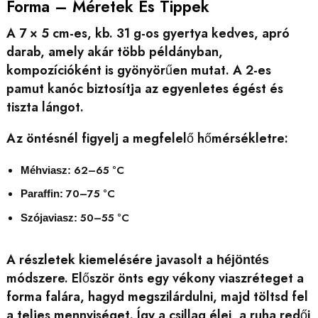
Forma – Méretek És Tippek
A 7 × 5 cm-es, kb. 31 g-os gyertya kedves, apró
darab, amely akár több példányban,
kompozícióként is gyönyörűen mutat. A 2-es
pamut kanóc biztosítja az egyenletes égést és
tiszta lángot.
Az öntésnél figyelj a megfelelő hőmérsékletre:
62–65 °C
Méhviasz:
70–75 °C
Paraffin:
50–55 °C
Szójaviasz:
A részletek kiemelésére javasolt a
héjöntés
módszere. Először önts egy vékony viaszréteget a
forma falára, hagyd megszilárdulni, majd töltsd fel
a teljes mennyiséget. Így a csillag élei, a ruha redői