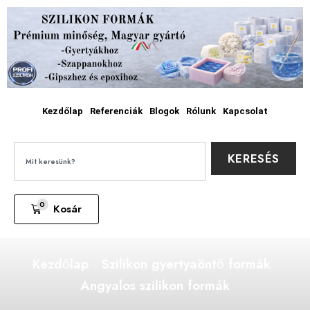
Kezdőlap
Referenciák
Blogok
Rólunk
Kapcsolat
KERESÉS
0
Kosár
Kezdőlap
Szilikon gyertyaöntő formák
Angyalos szilikon formák