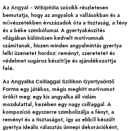
Az
szócikk részletesen
Angyal – Wikipédia
bemutatja, hogy az angyalok a vallásokban és a
művészetekben évszázadok óta a tisztaság, a fény
és a béke szimbólumai. A gyertyakészítés
világában különösen kedvelt motívumnak
számítanak, hiszen minden angyalmintás gyertya
lelki üzenetet hordoz: reményt, szeretetet és
védelmet sugároz készítője és ajándékozottja
felé.
Az
Angyalka Csillaggal Szilikon Gyertyaöntő
egy játékos, mégis meghitt motívumot
Forma
örökít meg: egy kis angyalka áll vidám
mozdulattal, kezében egy nagy csillaggal. A
kompozíció egyszerre szimbolizálja a fényt, a
reményt és a tisztaságot, így az ebből készült
gyertya ideális választás ünnepi dekorációként,