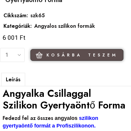
Cikkszám:
szk65
Kategóriák:
Angyalos szilikon formák
6 001
Ft
KOSÁRBA TESZEM
Leírás
Angyalka Csillaggal
Szilikon Gyertyaöntő Forma
Fedezd fel az összes
angyalos
szilikon
gyertyaöntő formát a Profiszilikonon.