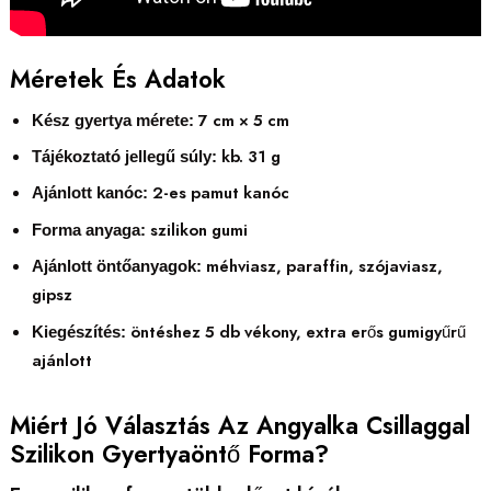
Méretek És Adatok
7 cm × 5 cm
Kész gyertya mérete:
kb. 31 g
Tájékoztató jellegű súly:
2-es pamut kanóc
Ajánlott kanóc:
szilikon gumi
Forma anyaga:
méhviasz, paraffin, szójaviasz,
Ajánlott öntőanyagok:
gipsz
öntéshez 5 db vékony, extra erős gumigyűrű
Kiegészítés:
ajánlott
Miért Jó Választás Az Angyalka Csillaggal
Szilikon Gyertyaöntő Forma?