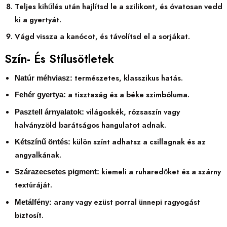
Teljes kihűlés után hajlítsd le a szilikont, és óvatosan vedd
ki a gyertyát.
Vágd vissza a kanócot, és távolítsd el a sorjákat.
Szín- És Stílusötletek
természetes, klasszikus hatás.
Natúr méhviasz:
a tisztaság és a béke szimbóluma.
Fehér gyertya:
világoskék, rózsaszín vagy
Pasztell árnyalatok:
halványzöld barátságos hangulatot adnak.
külön színt adhatsz a csillagnak és az
Kétszínű öntés:
angyalkának.
kiemeli a ruharedőket és a szárny
Szárazecsetes pigment:
textúráját.
arany vagy ezüst porral ünnepi ragyogást
Metálfény:
biztosít.