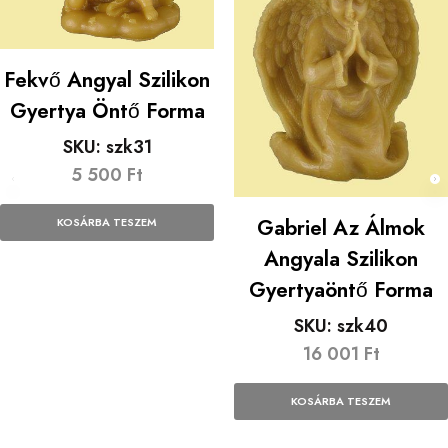
Fekvő Angyal Szilikon
Gyertya Öntő Forma
SKU:
szk31
5 500
Ft
Gabriel Az Álmok
KOSÁRBA TESZEM
Angyala Szilikon
Gyertyaöntő Forma
SKU:
szk40
16 001
Ft
KOSÁRBA TESZEM