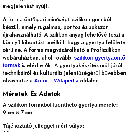
megjelenést nyújt.
A forma öntőipari minőségű szilikon gumiból
készül, amely rugalmas, pontos és sokszor
újrahasználható. A szilikon anyag lehetővé teszi a
könnyű kibontást anélkül, hogy a gyertya felülete
sérülne. A forma megvásárolható a Profiszilikon
webáruházban, ahol további
szilikon gyertyaöntő
is elérhetők. A gyertyakészítés múltjáról,
formák
technikáiról és kulturális jelentőségéről bővebben
olvashatsz a
oldalon.
Amor – Wikipédia
Méretek És Adatok
A szilikon formából kiönthető gyertya mérete:
9 cm × 7 cm
Tájékoztató jelleggel mért súlya: