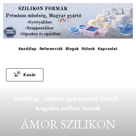
Kezdőlap
Referenciák
Blogok
Rólunk
Kapcsolat
0
Kosár
Kezdőlap
Szilikon gyertyaöntő formák
Angyalos szilikon formák
ÁMOR SZILIKON