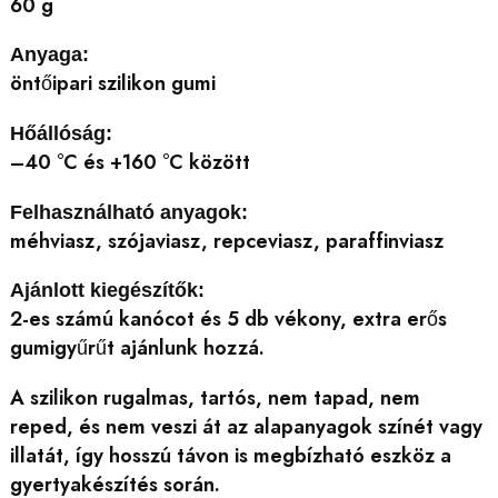
60 g
Anyaga:
öntőipari szilikon gumi
Hőállóság:
–40 °C és +160 °C között
Felhasználható anyagok:
méhviasz, szójaviasz, repceviasz, paraffinviasz
Ajánlott kiegészítők:
2-es számú kanócot és 5 db vékony, extra erős
gumigyűrűt ajánlunk hozzá.
A szilikon rugalmas, tartós, nem tapad, nem
reped, és nem veszi át az alapanyagok színét vagy
illatát, így hosszú távon is megbízható eszköz a
gyertyakészítés során.