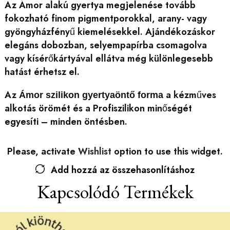
Az Ámor alakú gyertya megjelenése tovább
fokozható finom pigmentporokkal, arany- vagy
gyöngyházfényű kiemelésekkel. Ajándékozáskor
elegáns dobozban, selyempapírba csomagolva
vagy kísérőkártyával ellátva még különlegesebb
hatást érhetsz el.
Az
a kézműves
Ámor szilikon gyertyaöntő forma
alkotás örömét és a Profiszilikon minőségét
egyesíti – minden öntésben.
Please, activate
Wishlist
option to use this widget.
Add hozzá az összehasonlításhoz
Kapcsolódó Termékek