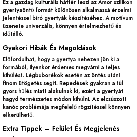
Ez a gazdag kulturális háttér teszi az Ámor szilikon
gyertyaöntő formát különösen alkalmassá érzelmi
jelentéssel bíró gyertyák készítéséhez. A motívum
üzenete univerzális, könnyen értelmezhető és
időtálló.
Gyakori Hibák És Megoldások
Előfordulhat, hogy a gyertya nehezen jön ki a
formából, ilyenkor érdemes megvárni a teljes
kihűlést. Légbuborékok esetén az öntés utáni
finom ütögetés segít. Repedések gyakran a túl
gyors hűlés miatt alakulnak ki, ezért a gyertyát
hagyd természetes módon kihűlni. Az elcsúszott
kanóc problémája megfelelő rögzítéssel könnyen
elkerülhető.
Extra Tippek – Felület És Megjelenés