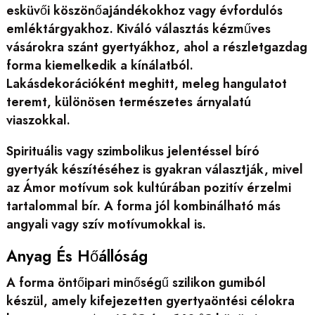
esküvői köszönőajándékokhoz vagy évfordulós
emléktárgyakhoz. Kiváló választás kézműves
vásárokra szánt gyertyákhoz, ahol a részletgazdag
forma kiemelkedik a kínálatból.
Lakásdekorációként meghitt, meleg hangulatot
teremt, különösen természetes árnyalatú
viaszokkal.
Spirituális vagy szimbolikus jelentéssel bíró
gyertyák készítéséhez is gyakran választják, mivel
az Ámor motívum sok kultúrában pozitív érzelmi
tartalommal bír. A forma jól kombinálható más
angyali vagy szív motívumokkal is.
Anyag És Hőállóság
A forma öntőipari minőségű szilikon gumiból
készül, amely kifejezetten gyertyaöntési célokra