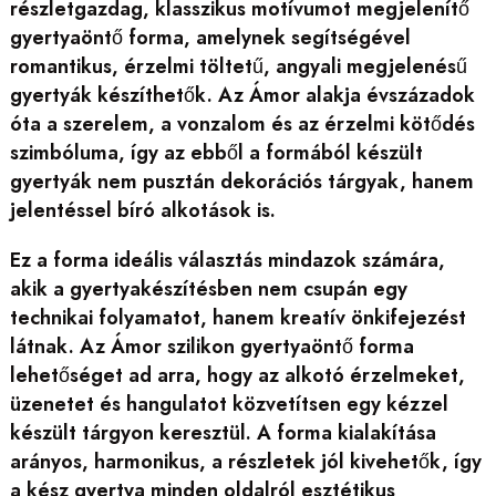
részletgazdag, klasszikus motívumot megjelenítő
gyertyaöntő forma, amelynek segítségével
romantikus, érzelmi töltetű, angyali megjelenésű
gyertyák készíthetők. Az Ámor alakja évszázadok
óta a szerelem, a vonzalom és az érzelmi kötődés
szimbóluma, így az ebből a formából készült
gyertyák nem pusztán dekorációs tárgyak, hanem
jelentéssel bíró alkotások is.
Ez a forma ideális választás mindazok számára,
akik a gyertyakészítésben nem csupán egy
technikai folyamatot, hanem kreatív önkifejezést
látnak. Az Ámor szilikon gyertyaöntő forma
lehetőséget ad arra, hogy az alkotó érzelmeket,
üzenetet és hangulatot közvetítsen egy kézzel
készült tárgyon keresztül. A forma kialakítása
arányos, harmonikus, a részletek jól kivehetők, így
a kész gyertya minden oldalról esztétikus