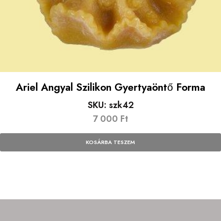
Ariel Angyal Szilikon Gyertyaöntő Forma
SKU:
szk42
7 000
Ft
KOSÁRBA TESZEM