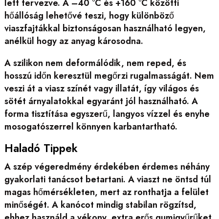
lett tervezve. A –40 °C és +160 °C közötti
hőállóság lehetővé teszi, hogy különböző
viaszfajtákkal biztonságosan használható legyen,
anélkül hogy az anyag károsodna.
A szilikon nem deformálódik, nem reped, és
hosszú időn keresztül megőrzi rugalmasságát. Nem
veszi át a viasz színét vagy illatát, így világos és
sötét árnyalatokkal egyaránt jól használható. A
forma tisztítása egyszerű, langyos vízzel és enyhe
mosogatószerrel könnyen karbantartható.
Haladó Tippek
A szép végeredmény érdekében érdemes néhány
gyakorlati tanácsot betartani. A viaszt ne öntsd túl
magas hőmérsékleten, mert az ronthatja a felület
minőségét. A kanócot mindig stabilan rögzítsd,
ehhez használd a vékony, extra erős gumigyűrűket.