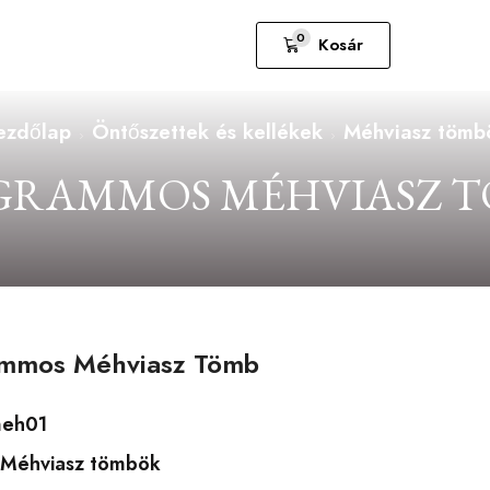
0
Kosár
ezdőlap
Öntőszettek és kellékek
Méhviasz tömb
 GRAMMOS MÉHVIASZ 
mmos Méhviasz Tömb
eh01
Méhviasz tömbök