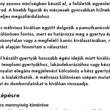
y azonos minőségben készül el, a felületük egyenlete
ad. A kisebb figurák és mécsesek gyorsabban hűlne
eljes megszilárduláshoz.
s méhviasz kiválóan együtt dolgozik a pamutkanócokk
 különösen fontos, mert ez határozza meg a gyertya é
bizonytalan vagy a megfelelő kanóc kiválasztásában, 
ok alapján finomítani a választást.
l készült gyertyák hosszabb égési idejük miatt kivál
 templomi gyertyákhoz, lakásdekorációhoz vagy kézz
rnyalat elegáns megjelenést kölcsönöz a kész gyertyá
 is kialakíthatók. A méhviasz különösen szépen muta
t és domborulatokat is kiválóan visszaadja.
Lépésre
ges mennyiség kimérése