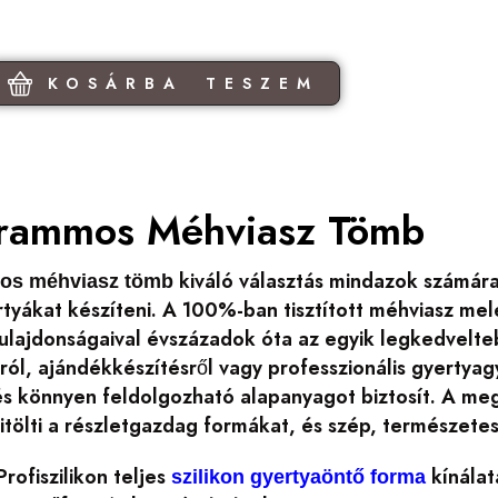
KOSÁRBA TESZEM
rammos Méhviasz Tömb
kiváló választás mindazok számár
os méhviasz tömb
tyákat készíteni. A 100%-ban tisztított méhviasz mel
 tulajdonságaival évszázadok óta az egyik legkedvelt
ról, ajándékkészítésről vagy professzionális gyertya
s könnyen feldolgozható alapanyagot biztosít. A meg
kitölti a részletgazdag formákat, és szép, természet
Profiszilikon teljes
kínálat
szilikon gyertyaöntő forma