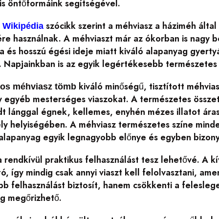
is öntőformáink segítségével.
szócikk szerint a méhviasz a háziméh álta
 Wikipédia
ére használnak. A méhviaszt már az ókorban is nagy b
ata és hosszú égési ideje miatt kiváló alapanyag gye
 Napjainkban is az egyik legértékesebb természetes 
kiváló minőségű, tisztított méhvi
os méhviasz tömb
gy egyéb mesterséges viaszokat. A természetes össze
odt lánggal égnek, kellemes, enyhén mézes illatot ár
ly helyiségében. A méhviasz természetes színe minden
alapanyag egyik legnagyobb előnye és egyben bizonyí
 rendkívül praktikus felhasználást tesz lehetővé. A
ó, így mindig csak annyi viaszt kell felolvasztani, 
 felhasználást biztosít, hanem csökkenti a feleslege
ig megőrizhető.