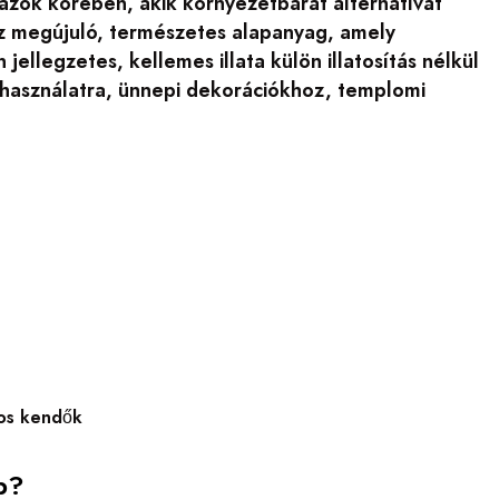
zok körében, akik környezetbarát alternatívát
z megújuló, természetes alapanyag, amely
jellegzetes, kellemes illata külön illatosítás nélkül
i használatra, ünnepi dekorációkhoz, templomi
zos kendők
b?