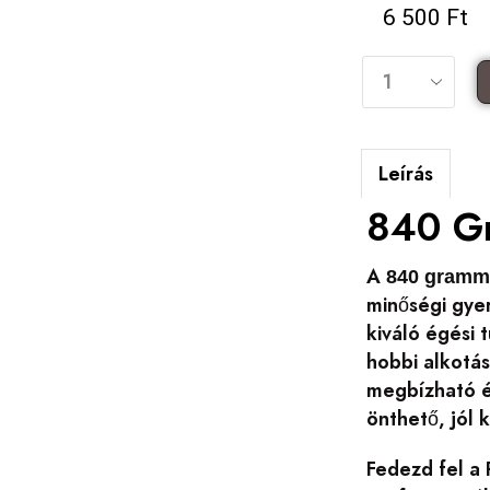
6 500
Ft
Leírás
840 G
A
840 gramm
minőségi gyer
kiváló égési
hobbi alkotás
megbízható é
önthető, jól 
Fedezd fel a 