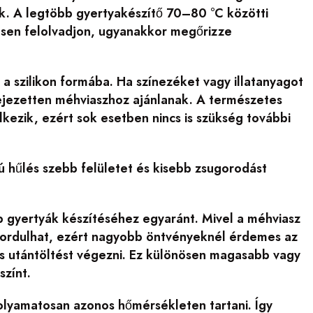
zik. A legtöbb gyertyakészítő 70–80 °C közötti
esen felolvadjon, ugyanakkor megőrizze
 a szilikon formába. Ha színezéket vagy illatanyagot
fejezetten méhviaszhoz ajánlanak. A természetes
kezik, ezért sok esetben nincs is szükség további
ú hűlés szebb felületet és kisebb zsugorodást
b gyertyák készítéséhez egyaránt. Mivel a méhviasz
fordulhat, ezért nagyobb öntvényeknél érdemes az
vés utántöltést végezni. Ez különösen magasabb vagy
színt.
folyamatosan azonos hőmérsékleten tartani. Így