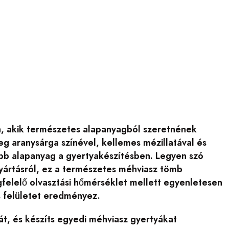
a, akik természetes alapanyagból szeretnének
eg aranysárga színével, kellemes mézillatával és
ebb alapanyag a gyertyakészítésben. Legyen szó
gyártásról, ez a természetes méhviasz tömb
felelő olvasztási hőmérséklet mellett egyenletesen
es felületet eredményez.
át, és készíts egyedi méhviasz gyertyákat