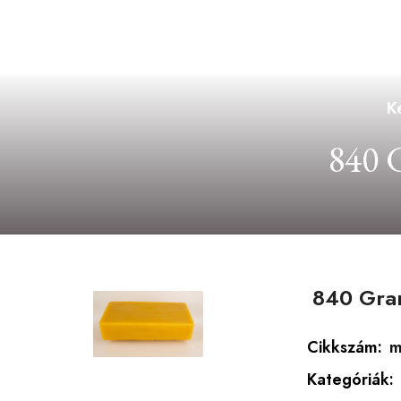
K
840
840 Gra
Cikkszám:
m
Kategóriák: