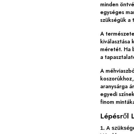
minden öntvén
egységes mar
szükségük a t
A természete
kiválasztása
méretét. Ha 
a tapasztalat
A méhviaszbó
koszorúkhoz,
aranysárga á
egyedi színek
finom mintáka
Lépésről 
1. A szüksé