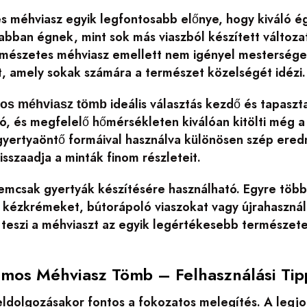
 méhviasz egyik legfontosabb előnye, hogy kiváló ég
abban égnek, mint sok más viaszból készített változa
rmészetes méhviasz emellett nem igényel mesterséges 
t, amely sokak számára a természet közelségét idézi.
ideális választás kezdő és tapaszt
os méhviasz tömb
tó, és megfelelő hőmérsékleten kiválóan kitölti még a
 gyertyaöntő formáival használva különösen szép ered
sszaadja a minták finom részleteit.
emcsak gyertyák készítésére használható. Egyre több
 kézkrémeket, bútorápoló viaszokat vagy újrahasznál
 teszi a méhviaszt az egyik legértékesebb természet
os Méhviasz Tömb – Felhasználási Tip
eldolgozásakor fontos a fokozatos melegítés. A leg