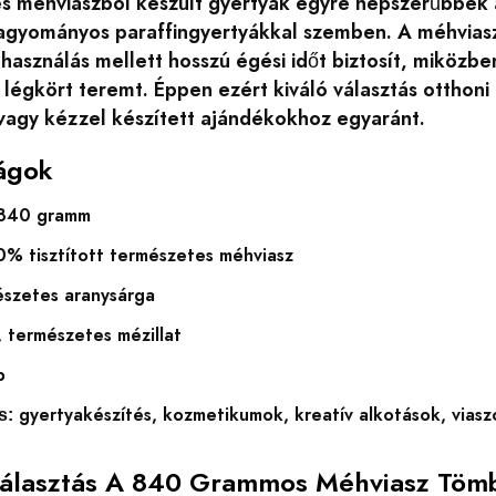
s méhviaszból készült gyertyák egyre népszerűbbek a
agyományos paraffingyertyákkal szemben. A méhvias
használás mellett hosszú égési időt biztosít, miközben 
 légkört teremt. Éppen ezért kiváló választás otthon
vagy kézzel készített ajándékokhoz egyaránt.
ágok
840 gramm
% tisztított természetes méhviasz
szetes aranysárga
 természetes mézillat
b
gyertyakészítés, kozmetikumok, kreatív alkotások, vias
s:
Választás A 840 Grammos Méhviasz Töm