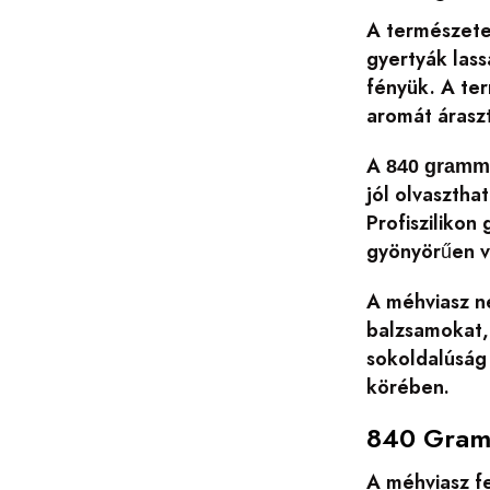
A természetes
gyertyák lass
fényük. A te
aromát árasz
A
840 gramm
jól olvasztha
Profiszilikon
gyönyörűen vi
A méhviasz n
balzsamokat,
sokoldalúság
körében.
840 Gramm
A méhviasz f