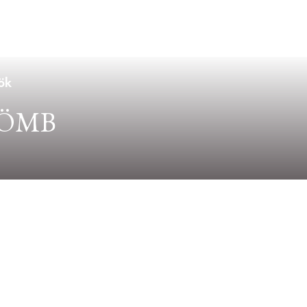
ök
TÖMB