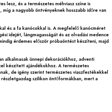
s lesz, és a természetes méhviasz színe is
k, míg a nagyobb öntvényeknek hosszabb időre van
al és a fa kanócokkal is. A megfelelő kanócméret
gési idejét, lángmagasságát és az olvadási medence
mindig érdemes először próbaöntést készíteni, majd
óan alkalmasak ünnepi dekorációkhoz, adventi
el készített ajándékokhoz. A természetes
nak, de igény szerint természetes viaszfestékekkel
t részletgazdag szilikon öntőformákban, mert a