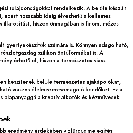
ési tulajdonságokkal rendelkezik. A belőle készült
t, ezért hosszabb ideig élvezhető a kellemes
illatosítást, hiszen önmagában is finom, mézes
alt gyertyakészítők számára is. Könnyen adagolható,
 részletgazdag szilikon öntőformákat is. A
mény érhető el, hiszen a természetes viasz
en készítenek belőle természetes ajakápolókat,
ható viaszos élelmiszercsomagoló kendőket. Ez a
es alapanyaggá a kreatív alkotók és kézművesek
pek
jobb eredmény érdekében vízfürdős melegítés