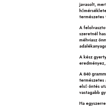
javasolt, mer
hőmérséklete
természetes t
A felolvaszto
szeretnél has
méhviasz önma
adalékanyago
A kész gyerty
eredményez,
A
840 gramm
természetes 
első öntés ut
vastagabb gye
Ha egyszerre 