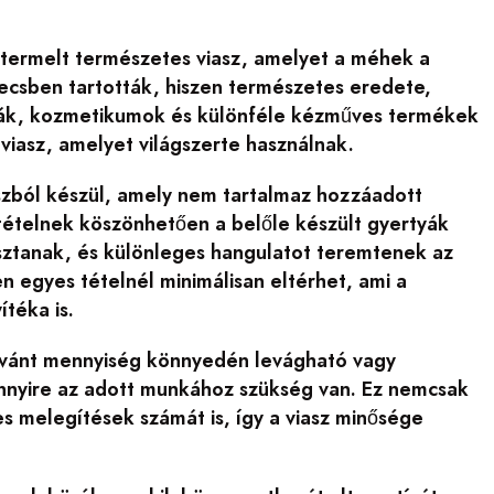
l termelt természetes viasz, amelyet a méhek a
ecsben tartották, hiszen természetes eredete,
rtyák, kozmetikumok és különféle kézműves termékek
viasz, amelyet világszerte használnak.
aszból készül, amely nem tartalmaz hozzáadott
tételnek köszönhetően a belőle készült gyertyák
asztanak, és különleges hangulatot teremtenek az
 egyes tételnél minimálisan eltérhet, ami a
téka is.
 kívánt mennyiség könnyedén levágható vagy
amennyire az adott munkához szükség van. Ez nemcsak
s melegítések számát is, így a viasz minősége