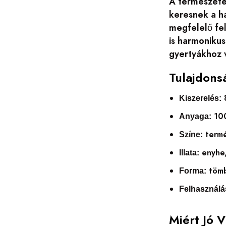
A természete
keresnek a h
megfelelő fel
is harmonikus
gyertyákhoz 
Tulajdons
Kiszerelés:
100
Anyaga:
termé
Színe:
enyhe,
Illata:
töm
Forma:
Felhasználá
Miért Jó 