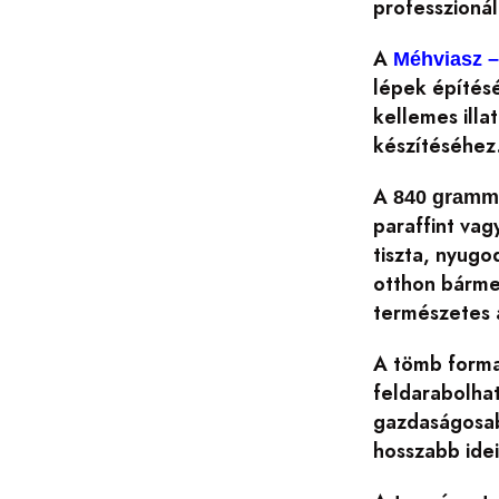
professzionál
A
Méhviasz –
lépek építés
kellemes ill
készítéséhez.
A
840 gramm
paraffint va
tiszta, nyug
otthon bárme
természetes 
A tömb forma
feldarabolhat
gazdaságosabb
hosszabb ide