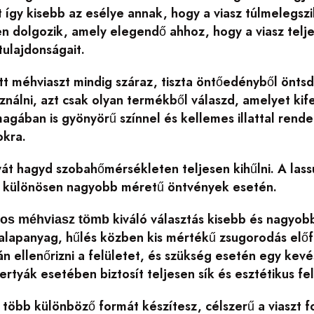
t így kisebb az esélye annak, hogy a viasz túlmelegs
n dolgozik, amely elegendő ahhoz, hogy a viasz telj
ulajdonságait.
tt méhviaszt mindig száraz, tiszta öntőedényből öntsd
ználni, azt csak olyan termékből válaszd, amelyet ki
gában is gyönyörű színnel és kellemes illattal rendel
kra.
át hagyd szobahőmérsékleten teljesen kihűlni. A lass
 különösen nagyobb méretű öntvények esetén.
kiváló választás kisebb és nagyob
os méhviasz tömb
alapanyag, hűlés közben kis mértékű zsugorodás elő
án ellenőrizni a felületet, és szükség esetén egy ke
rtyák esetében biztosít teljesen sík és esztétikus fel
több különböző formát készítesz, célszerű a viaszt 