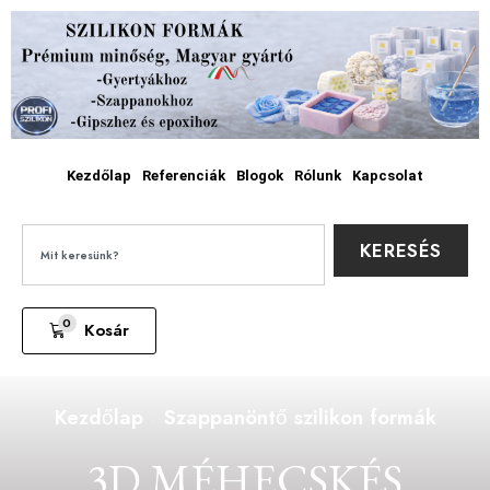
Kezdőlap
Referenciák
Blogok
Rólunk
Kapcsolat
KERESÉS
0
Kosár
Kezdőlap
Szappanöntő szilikon formák
3D MÉHECSKÉS